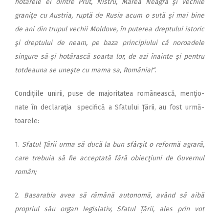
hotarele ei dintre Prut, Nistru, Marea Neagră şi vechile
graniţe cu Austria, ruptă de Rusia acum o sută şi mai bine
de ani din trupul vechii Moldove, în puterea dreptului istoric
şi dreptului de neam, pe baza principiului că noroadele
singure să‑şi hotărască soarta lor, de azi înainte şi pentru
totdeauna se uneşte cu mama sa, România!“
.
Condiţiile unirii, puse de majoritatea românească, men­ţio­
nate în declaraţia specifică a Sfatului Țării, au fost urmă­
toarele:
1.
Sfatul Țării urma să ducă la bun sfârşit o reformă agrară,
care trebuia să fie acceptată fără obiecţiuni de Guvernul
român;
2.
Basarabia avea să rămână autonomă, având să aibă
propriul său organ legislativ, Sfatul Țării, ales prin vot