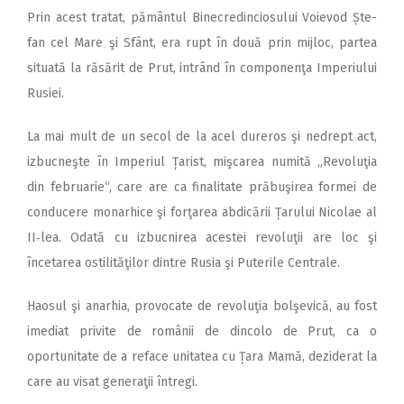
Prin acest tratat, pământul Binecredinciosului Voievod Ște­
fan cel Mare şi Sfânt, era rupt în două prin mijloc, partea
situată la răsărit de Prut, intrând în componenţa Imperiului
Rusiei.
La mai mult de un secol de la acel dureros şi nedrept act,
izbucneşte în Imperiul Țarist, mişcarea numită „Revoluţia
din februarie“, care are ca finalitate prăbuşirea formei de
conducere monarhice şi forţarea abdicării Țarului Nicolae al
II‑lea. Odată cu izbucnirea acestei revoluţii are loc şi
încetarea ostilităţilor dintre Rusia şi Puterile Centrale.
Haosul şi anarhia, provocate de revoluţia bolşevică, au fost
imediat privite de românii de dincolo de Prut, ca o
oportunitate de a reface unitatea cu Țara Mamă, deziderat la
care au visat generaţii întregi.