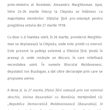
prim‑ministru al României, Alexandru Marghi­lo­­man. Apoi,
între 24-26 martie întorşi la Chişinău se întâlnesc cu
majoritatea membrilor Sfatului Ţării pro-unionişti pentru
pre­găti­rea votului din 27 martie 1918.
Cu doar o zi înaintea unirii, în 26 martie, premierul Marghi­lo­
man se deplasează la Chişinău, unde este primit cu onoruri.
Este prezent la şedinţa solemnă a Sfatului Țării, ţinută în
aceeaşi zi, unde rosteşte un discurs, în care reliefează
necesitatea unirii. În numele Blocului Moldovenesc,
deputatul Ion Buzdugan, a dat citire declaraţiei prin care se
pro­punea unirea.
A doua zi,
la 27 martie, Sfatul Țării votează prin vot nominal
deschis, Unirea Basarabiei cu România,
menţionând că:
„Repu­blica Democratică Moldo­venească (Basarabia), în