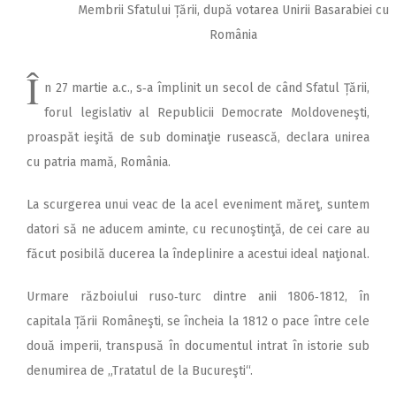
Membrii Sfatului Țării, după votarea Unirii Basarabiei cu
România
Î
n 27 martie a.c., s‑a îm­plinit un secol de când Sfatul Țării,
forul legislativ al Republicii Democrate Moldoveneşti,
proaspăt ieşită de sub dominaţie rusească, declara unirea
cu patria mamă, România.
La scurgerea unui veac de la acel eveniment măreţ, suntem
datori să ne aducem aminte, cu recunoştinţă, de cei care au
făcut posibilă ducerea la îndeplinire a acestui ideal naţional.
Urmare războiului ruso‑turc dintre anii 1806‑1812, în
capitala Țării Româneşti, se încheia la 1812 o pace între cele
două imperii, transpusă în documentul intrat în istorie sub
denumirea de „Tratatul de la Bucureşti“.