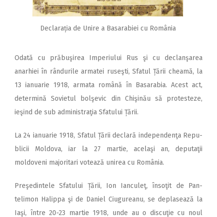
Declarația de Unire a Basarabiei cu România
Odată cu prăbuşirea Impe­riului Rus şi cu declanşarea
anarhiei în rândurile armatei ruseşti, Sfatul Țării cheamă, la
13 ianuarie 1918, armata română în Basarabia. Acest act,
determină Sovietul bolşevic din Chişinău să protesteze,
ieşind de sub administraţia Sfatului Țării.
La 24 ianuarie 1918, Sfatul Țării declară independenţa Re­pu­
blicii Moldova, iar la 27 martie, acelaşi an, deputaţii
moldoveni majoritari votează unirea cu România.
Preşedintele Sfatului Țării, Ion Ianculeţ, însoţit de Pan­
telimon Halippa şi de Daniel Ciugureanu, se deplasează la
Iaşi, între 20-23 martie 1918, unde au o dis­cuţie cu noul