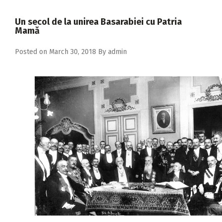
2018
Un secol de la unirea Basarabiei cu Patria
2017
Mamă
2016
Posted on
March 30, 2018
By
admin
2015
2014
2013
2012
2011
2010
2009