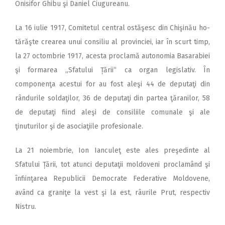
Oni­sifor Ghibu şi Daniel Ciugureanu.
La 16 iulie 1917, Comitetul central ostăşesc din Chişinău ho­
tărăşte crearea unui consiliu al provinciei, iar în scurt timp,
la 27 octombrie 1917, acesta proclamă autonomia Basarabiei
şi formarea „Sfatului Țării“ ca organ legislativ. În
componenţa acestui for au fost aleşi 44 de deputaţi din
rândurile soldaţilor, 36 de deputaţi din partea ţăranilor, 58
de deputaţi fiind aleşi de consiliile comunale şi ale
ţinuturilor şi de asociaţiile profesionale.
La 21 noiembrie, Ion Ianculeţ este ales preşedinte al
Sfatului Țării, tot atunci deputaţii moldo­veni proclamând şi
înfiinţarea Republicii Democrate Federative Moldovene,
având ca graniţe la vest şi la est, râurile Prut, respectiv
Nistru.