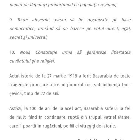
nu­măr de deputaţi proporţional cu populaţia regiunii;
9.
Toate alegerile aveau să fie organizate pe baze
democratice, urmând să se bazeze pe votul direct, egal,
secret şi universal;
10.
Noua Constituţie urma să garanteze libertatea
cuvântului şi a religiei.
Actul istoric de la 27 martie 1918 a ferit Basarabia de toate
tragediile prin care a trecut poporul rus, sub influenţă bol­
şevică, timp de 22 de ani.
Astăzi, la 100 de ani de la acel act, Basarabia suferă la fel
de mult, fiind în continuare ruptă din trupul Patriei Mame,
care îi poartă în rugăciuni, pe fiii ei vitregiţi de istorie.