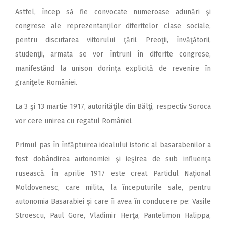
Astfel, încep să fie convocate numeroase adunări şi
congrese ale reprezentanţilor diferitelor cla­se sociale,
pentru discutarea vii­torului ţării. Preoţii, învăţătorii,
studenţii, ar­mata se vor întruni în diferite congrese,
manifestând la unison dorinţa explicită de revenire în
graniţele României.
La 3 şi 13 martie 1917, auto­rităţile din Bălţi, respectiv Soro­ca
vor cere unirea cu regatul Ro­mâniei.
Primul pas în înfăptuirea idea­lului istoric al basarabenilor a
fost dobândirea autonomiei şi ieşirea de sub influenţa
rusească. În aprilie 1917 este creat Partidul Naţional
Moldovenesc, care mi­lita, la începuturile sale, pentru
autonomia Basarabiei şi care îi avea în conducere pe: Vasile
Stroescu, Paul Gore, Vladimir Herţa, Pantelimon Halippa,