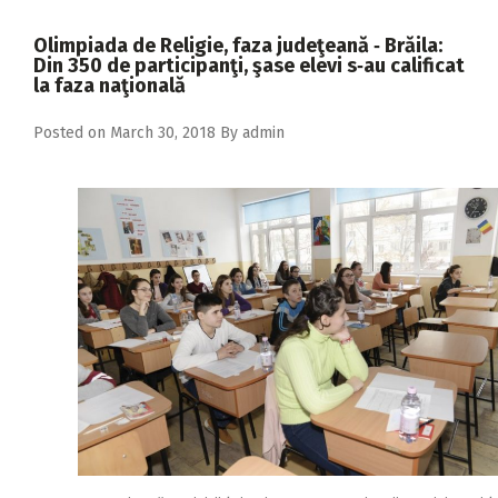
2018
Olimpiada de Religie, faza judeţeană ‑ Brăila:
2017
Din 350 de participanţi, şase elevi s‑au calificat
la faza naţională
2016
Posted on
March 30, 2018
By
admin
2015
2014
2013
2012
2011
2010
2009