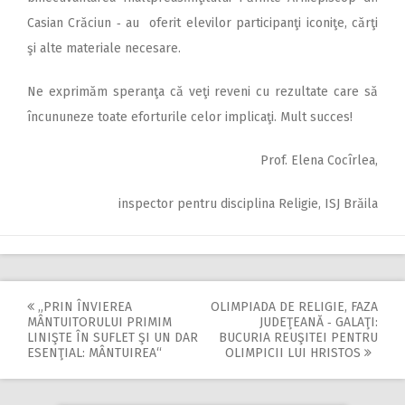
Casian Crăciun ‑ au oferit elevilor participanţi iconiţe, cărţi
şi alte materiale necesare.
Ne exprimăm speranţa că veţi reveni cu rezultate care să
încununeze toate eforturile celor implicaţi. Mult succes!
Prof. Elena Cocîrlea,
inspector pentru disciplina Religie, ISJ Brăila
„PRIN ÎNVIEREA
OLIMPIADA DE RELIGIE, FAZA
Post
MÂNTUITORULUI PRIMIM
JUDEŢEANĂ ‑ GALAŢI:
LINIŞTE ÎN SUFLET ŞI UN DAR
BUCURIA REUŞITEI PENTRU
navigation
ESENŢIAL: MÂNTUIREA“
OLIMPICII LUI HRISTOS