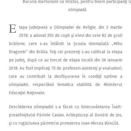
Bucuria mărturisirii lui Hristos, pentru tinerii participanţi l
olimpiadă
E
tapa judeţeană a Olimpiadei de Religie, din 3 martie
2018, a adunat 350 de copii şi elevi din cele 82 de şcoli
brăilene, care s‑au întâlnit la Școala Gimnazială ,,Mihu
Dragomir“ din Brăila. Toţi cei prezenţi s‑au calificat la etapa
pe judeţ, după ce au trecut de etapa locală din 26 ianuarie
2018. Au fost implicaţi 70 de profesori‑asistenţi şi evaluatori,
care au contribuit la desfăşurarea în condiţii optime a
olimpiadei, respectând tematica stabilită de Ministerul
Educaţiei Naţionale.
Deschiderea olimpiadei s‑a fă­cut cu binecuvântarea Înalt­
prea­sfinţitului Părinte Casian, Arhi­episcop al Dunării de Jos,
şi cu rugăciunea părintelui protoiereu Ioan‑Mircea Băncilă.