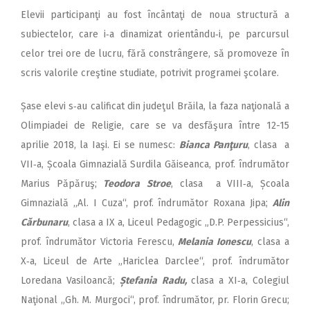
Elevii participanţi au fost încântaţi de noua structură a
subiectelor, care i‑a dinamizat orientându‑i, pe parcursul
celor trei ore de lucru, fără constrângere, să promoveze în
scris valorile creştine studiate, potrivit programei şcolare.
Șase elevi s‑au calificat din judeţul Brăila, la faza naţională a
Olimpiadei de Religie, care se va desfăşura între 12-15
aprilie 2018, la Iaşi. Ei se numesc:
Bianca
Panţuru
, clasa a
VII‑a, Școala Gimnazială Surdila Găiseanca, prof. îndrumător
Marius Păpăruş;
Teodora
Stroe
, clasa a VIII‑a, Școala
Gimnazială ,,Al. I Cuza“, prof. îndrumător Roxana Jipa;
Alin
Cărbunaru
, clasa a IX a, Liceul Pedagogic „D.P. Perpessicius“,
prof. îndrumător Victoria Ferescu,
Melania Ionescu
, clasa a
X‑a, Liceul de Arte „Hariclea Darclee“, prof. îndrumător
Loredana Vasiloancă;
Ștefania
Radu,
clasa a XI‑a, Colegiul
Naţional „Gh. M. Murgoci“, prof. îndrumător, pr. Florin Grecu;