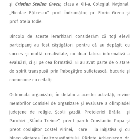
şi
Cristian Stelian Grecu,
clasa a XII‑a, Colegiul Naţional
,,Nicolae Bălcescu“, prof. îndrumător, pr. Florin Grecu şi
prof. Stela Todie.
Dincolo de aceste ierarhizări, considerăm că toţi elevii
participanţi au fost câştigători, pentru că au depăşit, cu
succes şi multă creativitate, nu doar latura informativă a
evaluării, ci şi pe cea formativă. Ei au avut parte de o stare
de spirit transpusă prin îmbogăţire sufletească, bucurie şi
comuniune cu ceilalţi.
Osteneala organizării, în detaliu a acestei activităţi, revine
membrilor Comisiei de organizare şi evaluare a olimpiadei
judeţene de religie, Școlii gazdă, Protoieriei Brăila şi
Parohiei „Sfânta Treime“, preot paroh Constantin Popa şi
preot coslujitor Costel Airinei, care ‑ la iniţiativa şi cu
binecuvântarea Înaltpreasfinţitului Părinte Arhiepiscop dr.