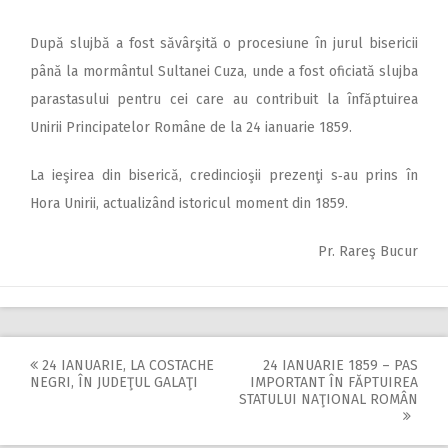
După slujbă a fost săvârşită o procesiune în jurul bisericii
până la mormântul Sultanei Cuza, unde a fost oficiată slujba
parastasului pentru cei care au contribuit la înfăptuirea
Unirii Principatelor Române de la 24 ianuarie 1859.
La ieşirea din biserică, credincioşii prezenţi s‑au prins în
Hora Unirii, actualizând istoricul moment din 1859.
Pr. Rareş Bucur
24 IANUARIE, LA COSTACHE
24 IANUARIE 1859 – PAS
Post
NEGRI, ÎN JUDEŢUL GALAŢI
IMPORTANT ÎN FĂPTUIREA
STATULUI NAŢIONAL ROMÂN
navigation