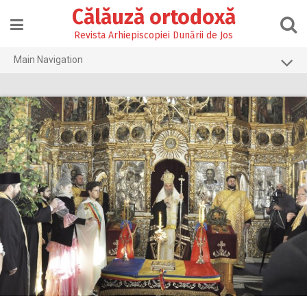
Skip
Călăuză ortodoxă
to
content
Revista Arhiepiscopiei Dunării de Jos
Main Navigation
Prima pagină
2026
2025
2024
2023
2022
2021
2020
2019