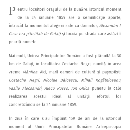
P
entru locuitorii oraşului de la Dunăre, istoricul moment
de la 24 ianuarie 1859 are o semnificaţie aparte,
întrucât la momentul alegerii sale ca domnitor,
Alexandru I.
Cuza era pârcălab de Galaţi
şi locuia pe strada care astăzi îi
poartă numele.
Mai mult, Unirea Principatelor Române a fost plănuită la 30
km de Galaţi, în localitatea Costache Negri, numită în acea
vreme
Mânjina
. Aici, marii oameni de cultură şi paşoptişti:
Costache Negri, Nicolae Bălcescu, Mihail Kogălniceanu,
Vasile Alecsandri, Alecu Russo, Ion Ghica
puneau la cale
realizarea acestui ideal al unităţii, efortul lor
concretizându‑se la 24 ianuarie 1859.
În ziua în care s‑au împlinit 159 de ani de la istoricul
moment al Unirii Principatelor Române, Arhiepiscopia