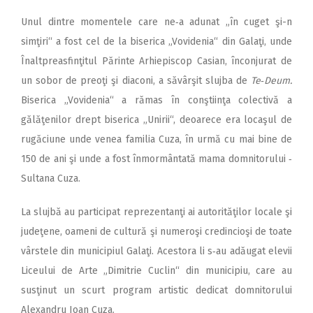
Unul dintre momentele care ne‑a adunat „în cuget şi-n
simţiri“ a fost cel de la biserica „Vovidenia“ din Galaţi, unde
Înaltpreasfinţitul Părinte Arhiepiscop Casian, înconjurat de
un sobor de preoţi şi diaconi, a săvârşit slujba de
Te‑Deum.
Biserica „Vovidenia“ a rămas în conştiinţa colectivă a
gălăţenilor drept biserica „Unirii“, deoarece era locaşul de
rugăciune unde venea familia Cuza, în urmă cu mai bine de
150 de ani şi unde a fost înmormântată mama domnitorului ‑
Sultana Cuza.
La slujbă au participat reprezentanţi ai autorităţilor locale şi
judeţene, oameni de cultură şi numeroşi credincioşi de toate
vârstele din municipiul Galaţi. Acestora li s‑au adăugat elevii
Liceului de Arte „Dimitrie Cuclin“ din municipiu, care au
susţinut un scurt program artistic dedicat domnitorului
Alexandru Ioan Cuza.