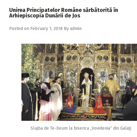
2018
Unirea Principatelor Române sărbătorită în
2017
Arhiepiscopia Dunării de Jos
2016
Posted on
February 1, 2018
By
admin
2015
2014
2013
2012
2011
2010
2009
Slujba de Te-Deum la biserica „Vovidenia“ din Galaţi