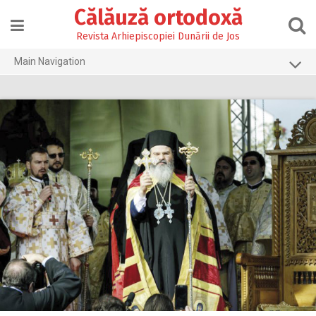
Skip
Călăuză ortodoxă
to
content
Revista Arhiepiscopiei Dunării de Jos
Main Navigation
Prima pagină
2026
2025
2024
2023
2022
2021
2020
2019