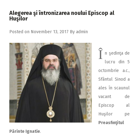
2018
Alegerea şi întronizarea noului Episcop al
2017
Huşilor
2016
Posted on
November 13, 2017
By
admin
2015
Î
2014
n şedinţa de
2013
lucru din 5
octombrie a.c.,
2012
Sfântul Sinod a
2011
ales în scaunul
2010
vacant de
Episcop al
2009
Huşilor pe
Preasfinţitul
Părinte Ignatie
.