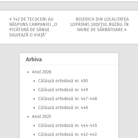
142 DE TECUCENI AU
BISERICA DIN LOCALITATEA
Post
RĂSPUNS CAMPANIEI „O
LOPĂTARI, JUDEŢUL BUZĂU, ÎN
PICĂTURĂ DE SÂNGE
HAINE DE SĂRBĂTOARE
navigation
SALVEAZĂ O VIAŢĂ“
Arhiva
Anul 2026
Călăuză ortodoxă nr. 450
Călăuză ortodoxă nr. 449
Călăuză ortodoxă nr. 447-448
Călăuză ortodoxă nr. 446
Anul 2025
Călăuză ortodoxă nr. 444-445
Călăuză ortodoxă nr. 442-443