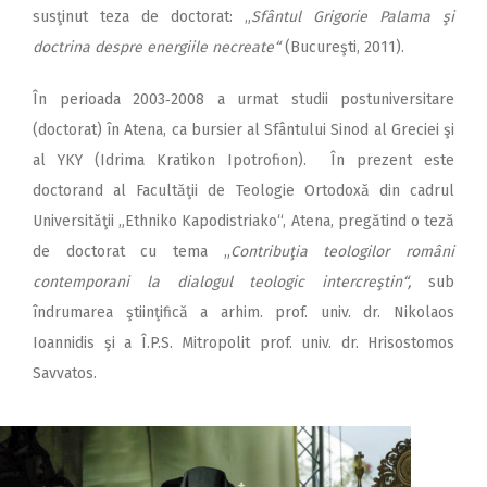
susţinut teza de doctorat: „
Sfântul Grigorie Palama şi
doctrina despre energiile necreate“
(Bucureşti, 2011).
În perioada 2003‑2008 a urmat studii postuniversitare
(doctorat) în Atena, ca bursier al Sfântului Sinod al Greciei şi
al YKY (Idrima Kratikon Ipotrofion). În prezent este
doctorand al Facultăţii de Teologie Ortodoxă din cadrul
Universităţii „Ethniko Kapodistriako“, Atena, pregătind o teză
de doctorat cu tema „
Contribuţia teologilor români
contemporani la dialogul teologic intercreştin“,
sub
îndrumarea ştiinţifică a arhim. prof. univ. dr. Nikolaos
Ioannidis şi a Î.P.S. Mitropolit prof. univ. dr. Hrisostomos
Savvatos.