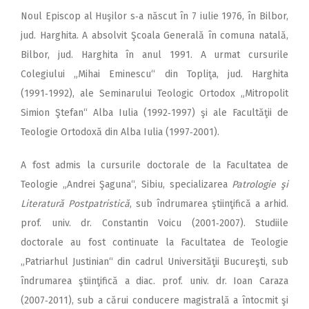
Noul Episcop al Huşilor s‑a născut în 7 iulie 1976, în Bilbor,
jud. Harghita. A absolvit Şcoala Generală în comuna natală,
Bilbor, jud. Harghita în anul 1991. A urmat cursurile
Colegiului „Mihai Eminescu“ din Topliţa, jud. Harghita
(1991‑1992), ale Seminarului Teologic Ortodox „Mitropolit
Simion Ştefan“ Alba Iulia (1992‑1997) şi ale Facultăţii de
Teologie Ortodoxă din Alba Iulia (1997‑2001).
A fost admis la cursurile doctorale de la Facultatea de
Teologie „Andrei Şaguna“, Sibiu, specializarea
Patrologie şi
Literatură Postpatristică
, sub îndrumarea ştiinţifică a arhid.
prof. univ. dr. Constantin Voicu (2001‑2007). Studiile
doctorale au fost continuate la Facultatea de Teologie
„Patriarhul Justinian“ din cadrul Universităţii Bucureşti, sub
îndrumarea ştiinţifică a diac. prof. univ. dr. Ioan Caraza
(2007‑2011), sub a cărui conducere magistrală a întocmit şi