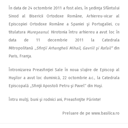
În data de 24 octombrie 2011 a fost ales, în şedinţa Sfântului
Sinod al Bisericii Ortodoxe Române, Arhiereu-vicar al
Episcopiei Ortodoxe Române a Spaniei şi Portugaliei, cu
titulatura
Mureşeanul
. Hirotonia întru arhiereu a avut loc în
data de 11 decembrie 2011 la Catedrala
Mitropolitană „
Sfinţii Arhangheli Mihail, Gavriil şi Rafail“
din
Paris, Franţa.
Întronizarea Preasfinţiei Sale în noua slujire de Episcop al
Huşilor a avut loc duminică, 22 octombrie a.c., la Catedrala
Episcopală „Sfinţii Apostoli Petru şi Pavel“ din Huşi.
Întru mulţi, buni şi rodnici ani, Preasfinţite Părinte!
Preluare de pe www.basilica.ro