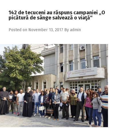
2018
142 de tecuceni au răspuns campaniei „O
2017
picătură de sânge salvează o viaţă“
2016
Posted on
November 13, 2017
By
admin
2015
2014
2013
2012
2011
2010
2009