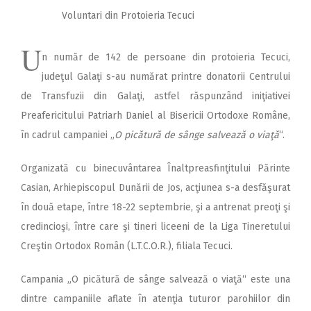
Voluntari din Protoieria Tecuci
U
n număr de 142 de persoane din protoieria Tecuci,
judeţul Galaţi s-au numărat printre donatorii Centrului
de Transfuzii din Galaţi, astfel răspunzând iniţiativei
Preafericitului Patriarh Daniel al Bisericii Ortodoxe Române,
în cadrul campaniei „
O picătură de sânge salvează o viaţă
“.
Organizată cu binecu­vântarea Înalt­prea­sfin­ţitu­lui Părinte
Casian, Arhiepiscopul Dunării de Jos, acţiunea s-a desfăşurat
în două etape, între 18-22 septembrie, şi a antrenat preoţi şi
credincioşi, între care şi tineri liceeni de la Liga Tineretului
Creştin Ortodox Român (L.T.C.O.R.), filiala Tecuci.
Campania „O picătură de sânge salvează o viaţă“ este una
dintre campaniile aflate în atenţia tuturor parohiilor din