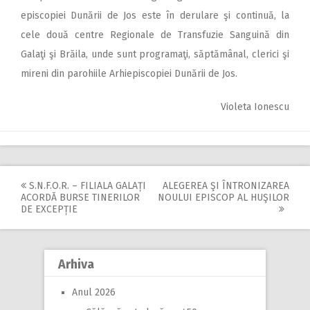
epis­copiei Dunării de Jos este în derulare şi continuă, la
cele două centre Regionale de Transfuzie Sanguină din
Galaţi şi Brăila, unde sunt programaţi, săptămânal, clerici şi
mireni din parohiile Arhiepiscopiei Dunării de Jos.
Violeta Ionescu
S.N.F.O.R. – FILIALA GALAȚI
ALEGEREA ŞI ÎNTRONIZAREA
Post
ACORDĂ BURSE TINERILOR
NOULUI EPISCOP AL HUŞILOR
DE EXCEPȚIE
navigation
Arhiva
Anul 2026