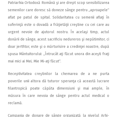
Patriarhia Ortodoxă Română şi are drept scop sensibilizarea
semenilor care doresc să doneze sânge pentru „aproapele“
aflat pe patul de spital. Solidaritatea cu semenii aflaţi în
suferinţă este o dovadă a frăţietăţii creştine cu cei care au
urgent nevoie de ajutorul nostru. În acelaşi timp, actul
donării de sânge, acest sacrificiu nedureros şi nepătimitor, ci
doar jertfitor, este şi o mărturisire a credinţei noastre, după
spusa Mântuitorului: „Întrucât aţi făcut unora din aceşti fraţi
mai mici ai Mei, Mie Mi-aţi făcut“.
Receptivitatea creştinilor la chemarea de a ne purta
poverile unii altora dă tuturor speranţa că această lucrare
filantropică poate căpăta dimensiuni şi mai ample, în
măsura în care nevoia de sânge pentru actul medical o
reclamă.
Campania de donare de sânge organizată la nivelul Arhi­