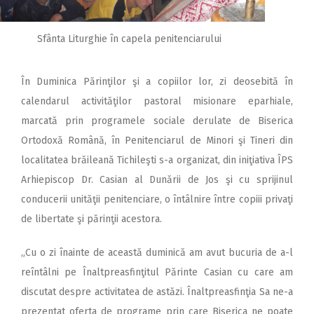
Sfânta Liturghie în capela penitenciarului
În Duminica Părinţilor şi a copiilor lor, zi deosebită în
calendarul activităţilor pastoral misionare eparhiale,
marcată prin programele sociale derulate de Biserica
Ortodoxă Română, în Penitenciarul de Minori şi Tineri din
localitatea brăileană Tichileşti s-a organizat, din iniţiativa ÎPS
Arhiepiscop Dr. Casian al Dunării de Jos şi cu sprijinul
conducerii unităţii penitenciare, o întâlnire între copiii privaţi
de libertate şi părinţii acestora.
„Cu o zi înainte de această duminică am avut bucuria de a-l
reîntâlni pe Înaltpreasfinţitul Părinte Casian cu care am
discutat despre activitatea de astăzi. Înaltpreasfinţia Sa ne-a
prezentat oferta de programe prin care Biserica ne poate