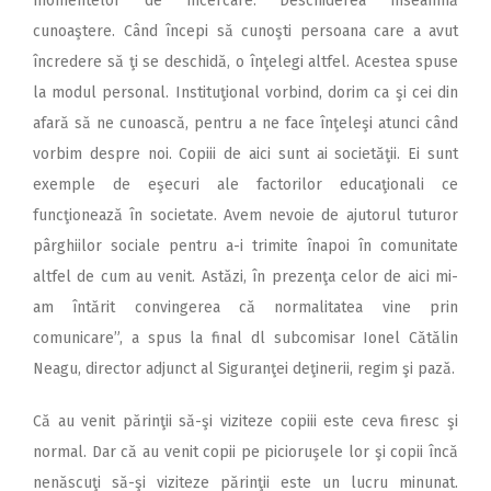
momentelor de încercare. Deschiderea înseamnă
cunoaştere. Când începi să cunoşti persoana care a avut
încredere să ţi se deschidă, o înţelegi altfel. Acestea spuse
la modul personal. Instituţional vorbind, dorim ca şi cei din
afară să ne cunoască, pentru a ne face înţeleşi atunci când
vorbim despre noi. Copiii de aici sunt ai societăţii. Ei sunt
exemple de eşecuri ale factorilor educaţionali ce
funcţionează în societate. Avem nevoie de ajutorul tuturor
pârghiilor sociale pentru a-i trimite înapoi în comunitate
altfel de cum au venit. Astăzi, în prezenţa celor de aici mi-
am întărit convingerea că normalitatea vine prin
comunicare”, a spus la final dl subcomisar Ionel Cătălin
Neagu, director adjunct al Siguranţei deţinerii, regim şi pază.
Că au venit părinţii să-şi viziteze copiii este ceva firesc şi
normal. Dar că au venit copii pe picioruşele lor şi copii încă
nenăscuţi să-şi viziteze părinţii este un lucru minunat.