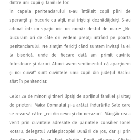
dintre unii copii şi familiile lor.
În capela penitenciarului s-au întâlnit copii plini de
speranţă şi bucurie cu alţii, mai trişti şi deznădăjduiţi. S-au
adunat într-un spaţiu mic un număr destul de mare: „Ne
bucurăm ori de câte ori vedem preoţii intrând pe poarta
penitenciarului. Ne simţim fericiţi când suntem invitaţi la ei,
la biserică, unde de fiecare dată am primit cuvinte
folositoare şi daruri. Atunci avem sentimentul că aparţinem
şi noi cuiva!” sunt cuvintele unui copil din judeţul Bacău,
aflat în penitenciar.
Celor 28 de minori şi tineri lipsiţi de sprijinul familiei şi uitaţi
de prieteni, Maica Domnului şi-a arătat îndurările Sale care
se revarsă către „cei din nevoi şi din necazuri”. Mângâierea a
venit prin cuvintele adresate de părintele consilier Ionel
Rotaru, delegatul Arhiepiscopiei Dunării de Jos, dar şi prin