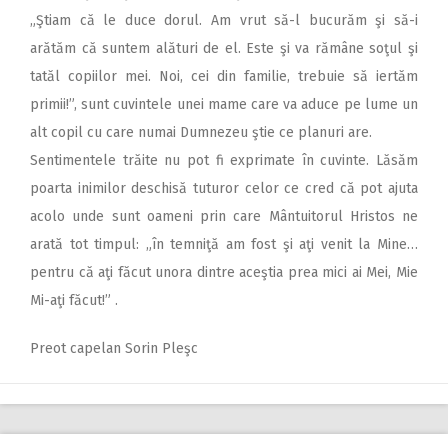
„Ştiam că le duce dorul. Am vrut să-l bucurăm şi să-i
arătăm că suntem alături de el. Este şi va rămâne soţul şi
tatăl copiilor mei. Noi, cei din familie, trebuie să iertăm
primii!”, sunt cuvintele unei mame care va aduce pe lume un
alt copil cu care numai Dumnezeu ştie ce planuri are.
Sentimentele trăite nu pot fi exprimate în cuvinte. Lăsăm
poarta inimilor deschisă tuturor celor ce cred că pot ajuta
acolo unde sunt oameni prin care Mântuitorul Hristos ne
arată tot timpul: „în temniţă am fost şi aţi venit la Mine…
pentru că aţi făcut unora dintre aceştia prea mici ai Mei, Mie
Mi-aţi făcut!” .
Preot capelan Sorin Pleşc