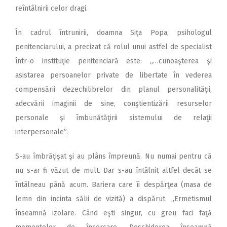
reîntâlnirii celor dragi.
În cadrul întrunirii, doamna Siţa Popa, psihologul
penitenciarului, a precizat că rolul unui astfel de specialist
într-o instituţie penitenciară este: „…cunoaşterea şi
asistarea persoanelor private de libertate în vederea
compensării dezechilibrelor din planul personalităţii,
adecvării imaginii de sine, conştientizării resurselor
personale şi îmbunătăţirii sistemului de relaţii
interpersonale”.
S-au îmbrăţişat şi au plâns împreună. Nu numai pentru că
nu s-ar fi văzut de mult. Dar s-au întâlnit altfel decât se
întâlneau până acum. Bariera care îi despărţea (masa de
lemn din incinta sălii de vizită) a dispărut. „Ermetismul
înseamnă izolare. Când eşti singur, cu greu faci faţă