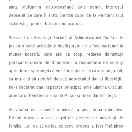
ajuta. Mulţumim Înaltpreasfinţiei Sale pentru interesul
deosebit pe care îl arată pentru copiii de la Penitenciarul
Tichileşti şi pentru tot sprijinul acordat.
Serviciul de Asistenţă Socială al Arhiepiscopiei Dunării de
Jos prin toate activităţile desfăşurate ne-a fost partener în
munca noastră, care are ca scop redarea demnităţii
persoanei create de Dumnezeu, a respectului de sine şi
aprinderea speranţei că vor fi iertaţi de cei cărora au greşit,
ca într-o zi să redobândească nepreţuitul dar al libertăţii”,
ne-a declarat dna inspector principal Jenie Gianina Crăciun,
directorul Penitenciarului de Minori şi Tineri din Tichileşti
Activitatea din această duminică a avut două obiective.
Primul obiectiv a vizat copiii din penitenciar nevizitaţi de
familie. Cel de-al doilea obiectiv propus a fost întâlnirea