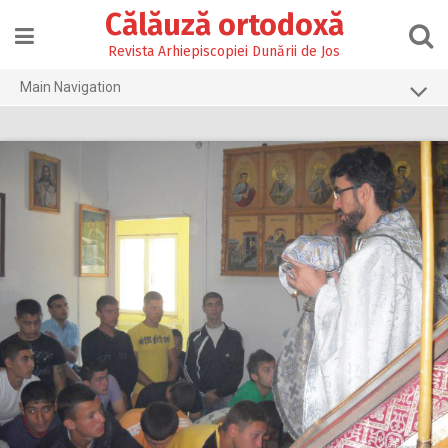
Skip
Călăuză ortodoxă
to
content
Revista Arhiepiscopiei Dunării de Jos
Main Navigation
Prima pagină
2026
2025
2024
2023
2022
2021
2020
2019