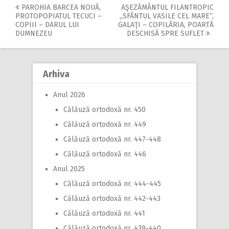
PAROHIA BARCEA NOUĂ,
AŞEZĂMÂNTUL FILANTROPIC
Post
PROTOPOPIATUL TECUCI –
,,SFÂNTUL VASILE CEL MARE”,
COPIII – DARUL LUI
GALAŢI – COPILĂRIA, POARTĂ
navigation
DUMNEZEU
DESCHISĂ SPRE SUFLET
Arhiva
Anul 2026
Călăuză ortodoxă nr. 450
Călăuză ortodoxă nr. 449
Călăuză ortodoxă nr. 447-448
Călăuză ortodoxă nr. 446
Anul 2025
Călăuză ortodoxă nr. 444-445
Călăuză ortodoxă nr. 442-443
Călăuză ortodoxă nr. 441
Călăuză ortodoxă nr. 439-440