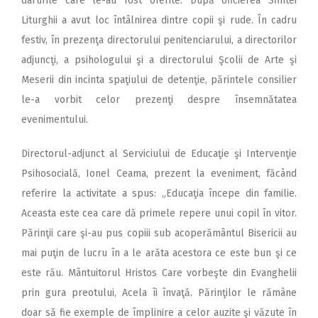
darurile care le-au fost oferite. După oficierea Sfintei
Liturghii a avut loc întâlnirea dintre copii şi rude. În cadru
festiv, în prezenţa directorului penitenciarului, a directorilor
adjuncţi, a psihologului şi a directorului Şcolii de Arte şi
Meserii din incinta spaţiului de detenţie, părintele consilier
le-a vorbit celor prezenţi despre însemnătatea
evenimentului.
Directorul-adjunct al Serviciului de Educaţie şi Intervenţie
Psihosocială, Ionel Ceama, prezent la eveniment, făcând
referire la activitate a spus: „Educaţia începe din familie.
Aceasta este cea care dă primele repere unui copil în vitor.
Părinţii care şi-au pus copiii sub acoperământul Bisericii au
mai puţin de lucru în a le arăta acestora ce este bun şi ce
este rău. Mântuitorul Hristos Care vorbeşte din Evanghelii
prin gura preotului, Acela îi învaţă. Părinţilor le rămâne
doar să fie exemple de împlinire a celor auzite şi văzute în