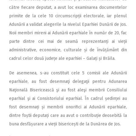
către fiecare deputat, a avut loc examinarea documentelor
primite de la cele 10 circumscripții electorale, iar plenul
Adunării a validat alegerile la nivelul Eparhiei Dunării de Jos.
Noii membri mireni ai Adunării eparhiale în număr de 20, fac
parte dintre cei mai de seamă reprezentanți ai vieții
administrative, economice, culturale și de învățământ din
cadrul celor două județe ale eparhiei – Galați și Brăila.
De asemenea, s-au constituit cele 5 comisii ale Adunării
eparhiale, au fost desemnaţi delegaţii pentru Adunarea
Naţională Bisericească şi au fost aleşi membrii Consiliului
eparhial şi ai Consistoriului eparhial. În cadrul ședinței au
fost desemnați și membrii onorifici ai Adunării eparhiale,
dintre foștii deputați care au avut o contribuție deosebită la
buna desfășurare a vieții bisericești de la Dunărea de Jos.