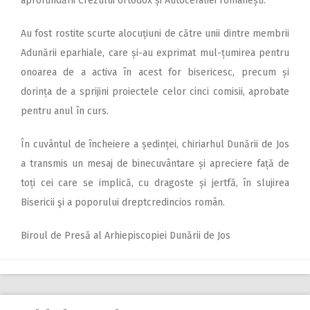
aprofundării Crezului ortodox și Autocefaliei românești.
Au fost rostite scurte alocuțiuni de către unii dintre membrii
Adunării eparhiale, care și-au exprimat mul-țumirea pentru
onoarea de a activa în acest for bisericesc, precum și
dorința de a sprijini proiectele celor cinci comisii, aprobate
pentru anul în curs.
În cuvântul de încheiere a ședinței, chiriarhul Dunării de Jos
a transmis un mesaj de binecuvântare și apreciere față de
toți cei care se implică, cu dragoste și jertfă, în slujirea
Bisericii şi a poporului dreptcredincios român.
Biroul de Presă al Arhiepiscopiei Dunării de Jos