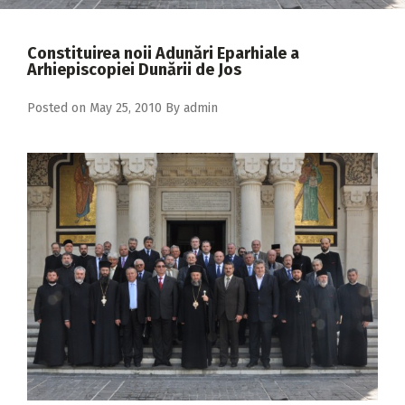
2018
2017
Constituirea noii Adunări Eparhiale a
Arhiepiscopiei Dunării de Jos
2016
Posted on
May 25, 2010
By
admin
2015
2014
2013
2012
2011
2010
2009