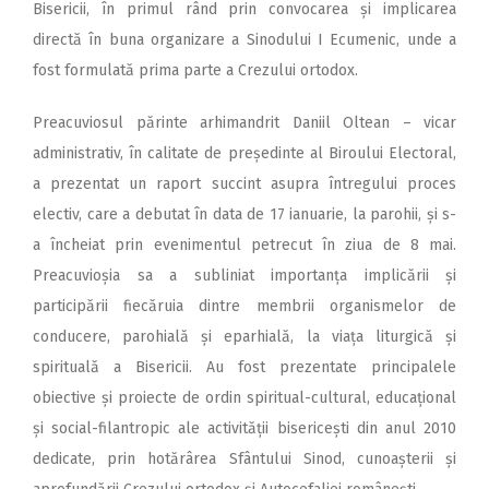
Bisericii, în primul rând prin convocarea și implicarea
directă în buna organizare a Sinodului I Ecumenic, unde a
fost formulată prima parte a Crezului ortodox.
Preacuviosul părinte arhimandrit Daniil Oltean – vicar
administrativ, în calitate de președinte al Biroului Electoral,
a prezentat un raport succint asupra întregului proces
electiv, care a debutat în data de 17 ianuarie, la parohii, și s-
a încheiat prin evenimentul petrecut în ziua de 8 mai.
Preacuvioșia sa a subliniat importanța implicării și
participării fiecăruia dintre membrii organismelor de
conducere, parohială și eparhială, la viața liturgică și
spirituală a Bisericii. Au fost prezentate principalele
obiective și proiecte de ordin spiritual-cultural, educațional
și social-filantropic ale activității bisericești din anul 2010
dedicate, prin hotărârea Sfântului Sinod, cunoașterii și