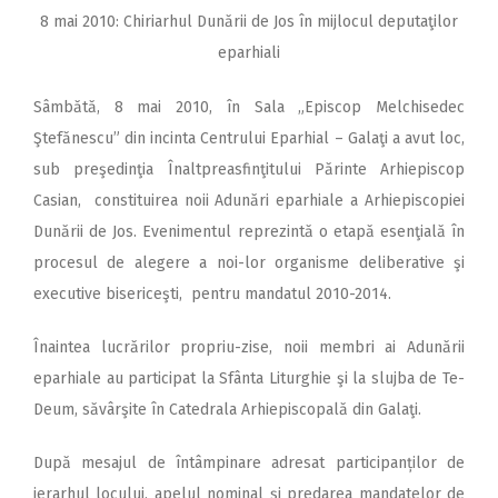
8 mai 2010: Chiriarhul Dunării de Jos în mijlocul deputaţilor
eparhiali
Sâmbătă, 8 mai 2010, în Sala „Episcop Melchisedec
Ştefănescu” din incinta Centrului Eparhial – Galaţi a avut loc,
sub preşedinţia Înaltpreasfinţitului Părinte Arhiepiscop
Casian, constituirea noii Adunări eparhiale a Arhiepiscopiei
Dunării de Jos. Evenimentul reprezintă o etapă esenţială în
procesul de alegere a noi-lor organisme deliberative şi
executive bisericeşti, pentru mandatul 2010-2014.
Înaintea lucrărilor propriu-zise, noii membri ai Adunării
eparhiale au participat la Sfânta Liturghie şi la slujba de Te-
Deum, săvârşite în Catedrala Arhiepiscopală din Galaţi.
După mesajul de întâmpinare adresat participanților de
ierarhul locului, apelul nominal și predarea mandatelor de