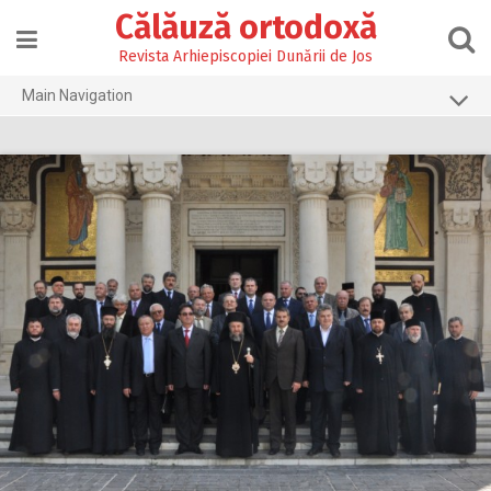
Skip
Călăuză ortodoxă
to
content
Revista Arhiepiscopiei Dunării de Jos
Main Navigation
Prima pagină
2026
2025
2024
2023
2022
2021
2020
2019