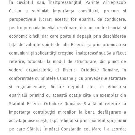
În cuvântul său, Înaltpreasfințitul Părinte Arhiepiscop
Casian a subliniat importanţa constituirii, precum şi
perspectivele lucrării acestui for eparhial de conducere,
pentru perioada imediat următoare, într-un context social şi
economic dificil, dar care poate fi depăşit prin deschiderea
faţă de valorile spirituale ale Bisericii şi prin promovarea
comuniunii şi solidarităţii creştine. Înaltpreasfinția Sa a făcut
referire, totodată, la modul de structurare, din punct de
vedere organizatoric, al Bisericii Ortodoxe Române, în
conformitate cu Sfintele Canoane și cu prevederile statutare
și regulamentare, fiecare deputat ales în Adunarea
eparhială primind cu această ocazie câte un exemplar din
Statutul Bisericii Ortodoxe Române. S-a făcut referire la
importanța contribuției mirenilor la buna desfășurare a
activității bisericești, fapt reliefat și prin modelul sprijinului
pe care Sfântul Împărat Constantin cel Mare l-a acordat