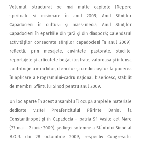
Volumul, structurat pe mai multe capitole (Repere
spirituale şi misionare în anul 2009; Anul Sfinţilor
Capadocieni în cultură şi mass-media; Anul Sfinţilor
Capadocieni în eparhiile din ţară şi din diasporă; Calendarul
activităţilor consacrate sfinţilor capadocieni în anul 2009),
reflectă, prin mesajele, cuvintele pastorale, studiile,
reportajele şi articolele bogat ilustrate, valoroasa şi intensa
contribuţie a ierarhilor, clericilor şi credincioşilor la punerea
în aplicare a Programului-cadru naţional bisericesc, stabilit
de membrii Sfântului Sinod pentru anul 2009.
Un loc aparte în acest ansamblu îl ocupă amplele materiale
dedicate vizitei Preafericitului Părinte Daniel la
Constantinopol şi în Capadocia – patria Sf. Vasile cel Mare
(27 mai – 2 iunie 2009), şedinţei solemne a Sfântului Sinod al
B.O.R. din 28 octombrie 2009, respectiv Congresului