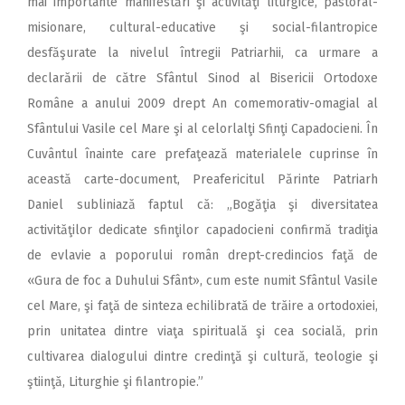
mai importante manifestări şi activităţi liturgice, pastoral-
misionare, cultural-educative şi social-filantropice
desfăşurate la nivelul întregii Patriarhii, ca urmare a
declarării de către Sfântul Sinod al Bisericii Ortodoxe
Române a anului 2009 drept An comemorativ-omagial al
Sfântului Vasile cel Mare şi al celorlalţi Sfinţi Capadocieni. În
Cuvântul înainte care prefaţează materialele cuprinse în
această carte-document, Preafericitul Părinte Patriarh
Daniel subliniază faptul că: „Bogăţia şi diversitatea
activităţilor dedicate sfinţilor capadocieni confirmă tradiţia
de evlavie a poporului român drept-credincios faţă de
«Gura de foc a Duhului Sfânt», cum este numit Sfântul Vasile
cel Mare, şi faţă de sinteza echilibrată de trăire a ortodoxiei,
prin unitatea dintre viaţa spirituală şi cea socială, prin
cultivarea dialogului dintre credinţă şi cultură, teologie şi
ştiinţă, Liturghie şi filantropie.”