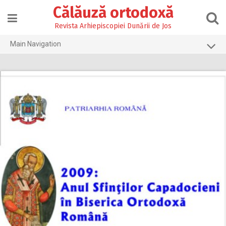
Skip
Călăuză ortodoxă
to
content
Revista Arhiepiscopiei Dunării de Jos
Main Navigation
Prima pagină
2026
2025
2024
2023
2022
2021
2020
2019