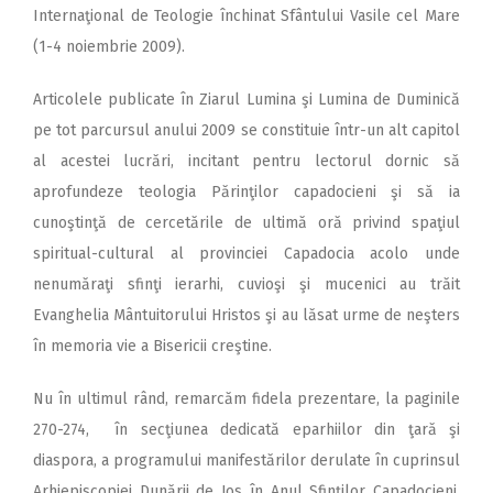
Internaţional de Teologie închinat Sfântului Vasile cel Mare
(1-4 noiembrie 2009).
Articolele publicate în Ziarul Lumina şi Lumina de Duminică
pe tot parcursul anului 2009 se constituie într-un alt capitol
al acestei lucrări, incitant pentru lectorul dornic să
aprofundeze teologia Părinţilor capadocieni şi să ia
cunoştinţă de cercetările de ultimă oră privind spaţiul
spiritual-cultural al provinciei Capadocia acolo unde
nenumăraţi sfinţi ierarhi, cuvioşi şi mucenici au trăit
Evanghelia Mântuitorului Hristos şi au lăsat urme de neşters
în memoria vie a Bisericii creştine.
Nu în ultimul rând, remarcăm fidela prezentare, la paginile
270-274, în secţiunea dedicată eparhiilor din ţară şi
diaspora, a programului manifestărilor derulate în cuprinsul
Arhiepiscopiei Dunării de Jos în Anul Sfinţilor Capadocieni,