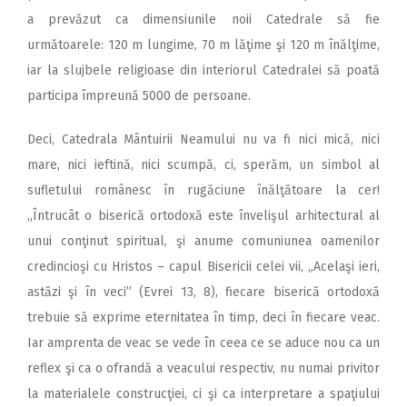
a prevăzut ca dimensiunile noii Catedrale să fie
următoarele: 120 m lungime, 70 m lăţime şi 120 m înălţime,
iar la slujbele religioase din interiorul Catedralei să poată
participa împreună 5000 de persoane.
Deci, Catedrala Mântuirii Neamului nu va fi nici mică, nici
mare, nici ieftină, nici scumpă, ci, sperăm, un simbol al
sufletului românesc în rugăciune înălţătoare la cer!
„Întrucât o biserică ortodoxă este învelişul arhitectural al
unui conţinut spiritual, şi anume comuniunea oamenilor
credincioşi cu Hristos – capul Bisericii celei vii, „Acelaşi ieri,
astăzi şi în veci” (Evrei 13, 8), fiecare biserică ortodoxă
trebuie să exprime eternitatea în timp, deci în fiecare veac.
Iar amprenta de veac se vede în ceea ce se aduce nou ca un
reflex şi ca o ofrandă a veacului respectiv, nu numai privitor
la materialele construcţiei, ci şi ca interpretare a spaţiului