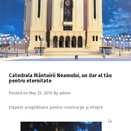
2018
2017
2016
2015
2014
2013
2012
Catedrala Mântuirii Neamului, un dar al tău
2011
pentru eternitate
2010
Posted on
May 25, 2010
By
admin
2009
Etapele pregătitoare pentru construcţie şi sfinţire
În