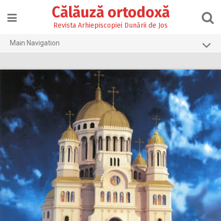
Skip
Călăuză ortodoxă
to
content
Revista Arhiepiscopiei Dunării de Jos
Main Navigation
Prima pagină
2026
2025
2024
2023
2022
2021
2020
2019