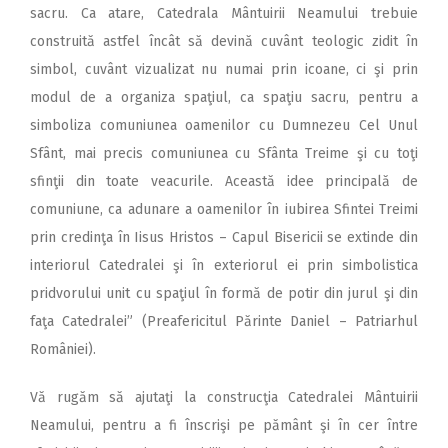
sacru. Ca atare, Catedrala Mântuirii Neamului trebuie
construită astfel încât să devină cuvânt teologic zidit în
simbol, cuvânt vizualizat nu numai prin icoane, ci şi prin
modul de a organiza spaţiul, ca spaţiu sacru, pentru a
simboliza comuniunea oamenilor cu Dumnezeu Cel Unul
Sfânt, mai precis comuniunea cu Sfânta Treime şi cu toţi
sfinţii din toate veacurile. Această idee principală de
comuniune, ca adunare a oamenilor în iubirea Sfintei Treimi
prin credinţa în Iisus Hristos – Capul Bisericii se extinde din
interiorul Catedralei şi în exteriorul ei prin simbolistica
pridvorului unit cu spaţiul în formă de potir din jurul şi din
faţa Catedralei” (Preafericitul Părinte Daniel – Patriarhul
României).
Vă rugăm să ajutaţi la construcţia Catedralei Mântuirii
Neamului, pentru a fi înscrişi pe pământ şi în cer între