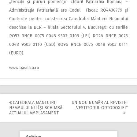
„fericiţii şi pururi pomeniţii” ctitori! Patriarhia Română –
Administraţia Patriarhală are Codul Fiscal: RO4430779 şi
Conturile pentru construirea Catedralei Mântuirii Neamului
deschise la BCR – filiala Sectorului 4, Bucureşti; cu seriile
RO53 RNCB 0075 0048 9503 0109 (LEI) RO26 RNCB 0075
0048 9503 0110 (USD) RO96 RNCB 0075 0048 9503 0111
(EURO).
www.basilica.ro
CATEDRALA MÂNTUIRII
UN NOU NUMĂR AL REVISTEI
Post
NEAMULUI NU ÎŞI SCHIMBĂ
,,VESTITORUL ORTODOXIEI”
ACTUALUL AMPLASAMENT
navigation