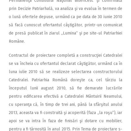
Permanenţa Consiliului Naţional Bisericesc şi confirmată
prin Decizie Patriarhală, va analiza şi va evalua în termen de
o lună ofertele depuse, urmând ca pe data de 30 iunie 2010
să facă cunoscut ofertantul câştigător, printr-un comunicat
de presă publicat în ziarul „Lumina” şi pe site-ul Patriarhiei
Române.
Contractul de proiectare completă a construcţiei Catedralei
se va încheia cu ofertantul declarat câştigător, urmând ca în
luna iulie 2010 să se realizeze selectarea constructorului
Catedralei. Patriarhia Română doreşte ca, cel târziu la
începutul lunii august 2010, să fie demarate lucrările
pentru edificarea efectivă a Catedralei Mântuirii Neamului,
cu speranţa că, în timp de trei ani, până la sfârşitul anului
2013, aceasta va fi construită şi acoperită (faza „la roşu”), iar
apoi se va intra în faza de finisări şi dotare cu mobilier,
pentru a fi târnosită în anul 2015. Prin Tema de proiectare s-