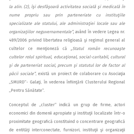
la alin. (2), îşi desfăşoară activitatea socială şi medicală în
nume propriu sau prin parteneriate cu instituţiile
specializate ale statului, ale administraţiei locale sau ale
organizaţiilor neguvernamentale”,
având în vedere Legea nr.
489/2006 privind libertatea religioasă şi regimul general al
cultelor ce menţioneză că
„Statul român recunoaşte
cultelor rolul spiritual, educaţional, social-caritabil, cultural
şi de parteneriat social, precum şi statutul lor de factor al
păcii sociale”
, există un proiect de colaborare cu Asociaţia
„SMURD”- Galaţi, în vederea înfiinţării Clusterului Regional
„Pentru Sănătate”.
Conceptul de ,,cluster” indică un grup de firme, actori
economici din domenii apropiate şi instituţii localizate într-o
proximitate geografică constituind o concentrare geografică
de entităţi interconectate, furnizori, instituţii şi organizaţii