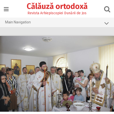
Skip
Călăuză ortodoxă
to
content
Revista Arhiepiscopiei Dunării de Jos
Main Navigation
Prima pagină
2026
2025
2024
2023
2022
2021
2020
2019