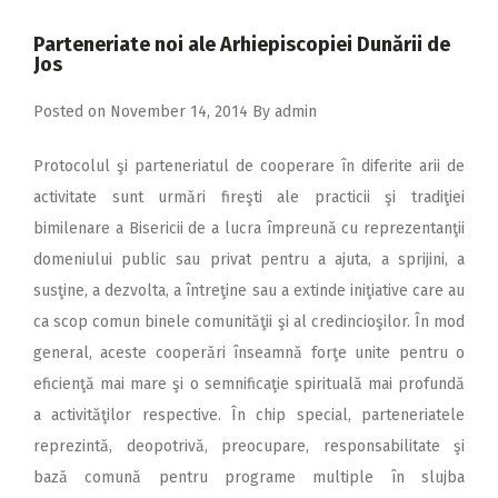
2018
Parteneriate noi ale Arhiepiscopiei Dunării de
2017
Jos
2016
Posted on
November 14, 2014
By
admin
2015
Protocolul şi parteneriatul de cooperare în diferite arii de
2014
activitate sunt urmări fireşti ale practicii şi tradiţiei
2013
bimilenare a Bisericii de a lucra împreună cu reprezentanţii
2012
domeniului public sau privat pentru a ajuta, a sprijini, a
susţine, a dezvolta, a întreţine sau a extinde iniţiative care au
2011
ca scop comun binele comunităţii şi al credincioşilor. În mod
2010
general,
aceste cooperări înseamnă forţe unite pentru o
2009
eficienţă mai mare şi o semnificaţie spirituală mai profundă
a activităţilor respective. În chip special, parteneriatele
reprezintă, deopotrivă, preocupare, responsabilitate şi
bază comună pentru programe multiple în slujba