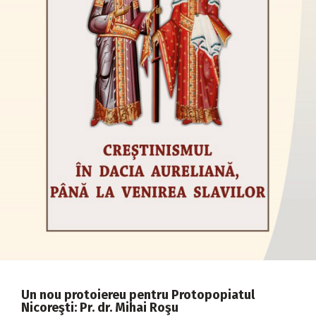
2018
2017
2016
2015
2014
2013
2012
2011
2010
2009
Un nou protoiereu pentru Protopopiatul
Nicoreşti: Pr. dr. Mihai Roşu