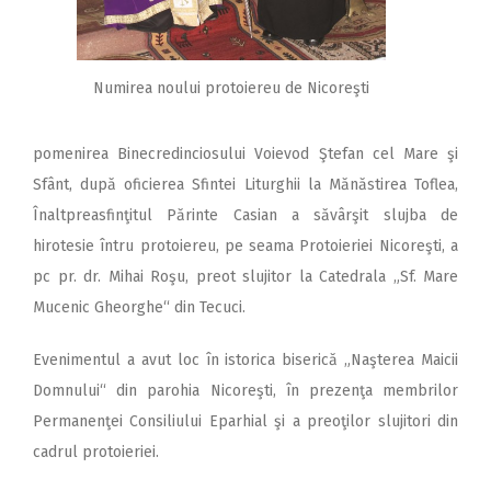
Numirea noului protoiereu de Nicoreşti
pomenirea Binecredinciosului Voievod Ştefan cel Mare şi
Sfânt, după oficierea Sfintei Liturghii la Mănăstirea Toflea,
Înaltpreasfinţitul Părinte Casian a săvârşit slujba de
hirotesie întru protoiereu, pe seama Protoieriei Nicoreşti, a
pc pr. dr. Mihai Roşu, preot slujitor la Catedrala „Sf. Mare
Mucenic Gheorghe“ din Tecuci.
Evenimentul a avut loc în istorica biserică „Naşterea Maicii
Domnului“ din parohia Nicoreşti, în prezenţa membrilor
Permanenţei Consiliului Eparhial şi a preoţilor slujitori din
cadrul protoieriei.