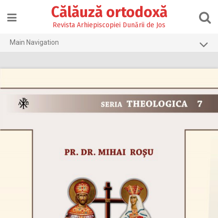
Skip
Călăuză ortodoxă
to
content
Revista Arhiepiscopiei Dunării de Jos
Main Navigation
Prima pagină
2026
2025
2024
2023
2022
2021
2020
2019