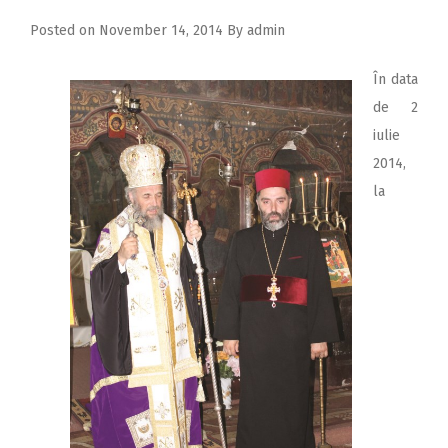
Posted on
November 14, 2014
By
admin
În data
de 2
iulie
2014,
la