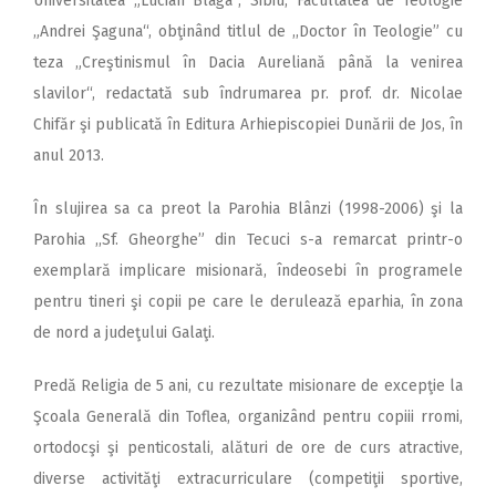
Universitatea „Lucian Blaga“, Sibiu, Facultatea de Teologie
„Andrei Şaguna“, obţinând titlul de ,,Doctor în Teologie” cu
teza „Creştinismul în Dacia Aureliană până la venirea
slavilor“, redactată sub îndrumarea pr. prof. dr. Nicolae
Chifăr şi publicată în Editura Arhiepiscopiei Dunării de Jos, în
anul 2013.
În slujirea sa ca preot la Parohia Blânzi (1998-2006) şi la
Parohia ,,Sf. Gheorghe” din Tecuci s-a remarcat printr-o
exemplară implicare misionară, îndeosebi în programele
pentru tineri şi copii pe care le derulează eparhia, în zona
de nord a judeţului Galaţi.
Predă Religia de 5 ani, cu rezultate misionare de excepţie la
Şcoala Generală din Toflea, organizând pentru copiii rromi,
ortodocşi şi penticostali, alături de ore de curs atractive,
diverse activităţi extracurriculare (competiţii sportive,