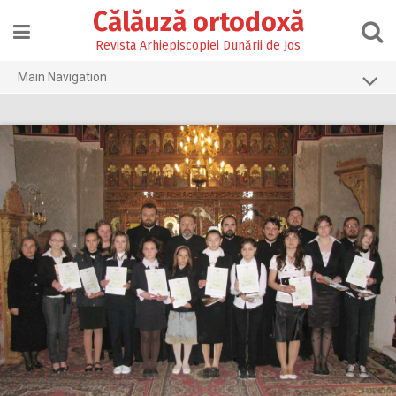
Skip
Călăuză ortodoxă
to
content
Revista Arhiepiscopiei Dunării de Jos
Main Navigation
Prima pagină
2026
2025
2024
2023
2022
2021
2020
2019