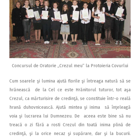
Concursul de Oratorie ,,Crezul meu” la Protoieria Covurlui
Cum soarele şi lumina ajută florile şi întreaga natură să se
hrănească de la Cel ce este Hrănitorul tuturor, tot aşa
Crezul, ca mărturisire de credinţă, se constituie într-o reală
hrană duhovnicească. Ajută mintea şi inima să înţeleagă
voia şi lucrarea lui Dumnezeu. De aceea este bine să nu
treacă o zi fără a rosti Crezul din toată inima plină de
credinţă, şi la orice necaz şi supărare, dar şi la bucurii.