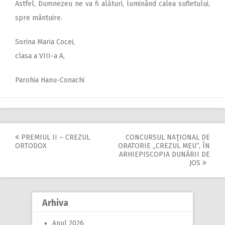
Astfel, Dumnezeu ne va fi alături, luminând calea sufletului,
spre mântuire.
Sorina Maria Cocei,
clasa a VIII-a A,
Parohia Hanu-Conachi
PREMIUL II – CREZUL
CONCURSUL NAŢIONAL DE
Post
ORTODOX
ORATORIE ,,CREZUL MEU”, ÎN
ARHIEPISCOPIA DUNĂRII DE
navigation
JOS
Arhiva
Anul 2026