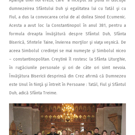
Apariţia unei noi erezii, care a început să pună în discuţie
dumnezeirea Sfântului Duh şi egalitatea lui cu Tatăl şi cu
Fiul, a dus la convocarea celui de al doilea Sinod Ecumenic.
Acesta a avut loc la Constantinopol în anul 381, pentru a
formula dreapta învăţătură despre Sfântul Duh, Sfânta
Biserică, Sfintele Taine, învierea morţilor şi viaţa veşnică. De
aceea Simbolul credinţei se mai numeşte şi Simbolul niceo
– constantinopolitan. Creştinii îl rostesc la Sfânta Liturghie,
în rugăciunile personale şi ori de câte ori simt nevoia.
Învăţătura Bisericii desprinsă din Crez afirmă că Dumnezeu
este Unul în fiinţă şi întreit în Persoane : Tatăl, Fiul şi Sfântul
Duh, adică Sfânta Treime.