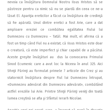
nevoia ca învăţătura Domnului Nostru Iisus Hristos să se
păstreze pentru ca nimic să nu se piardă din ceea ce ne-a
lăsat El. Apariţia ereticilor a făcut ca învăţătura de credinţă
să fie apărată. Unul dintre eretici a fost Arie, care a dat
amploare ereziei ce combătea egalitatea Fiului lui
Dumnezeu cu Dumnezeu – Tatăl. Mai mult, el afirma că a
fost un timp când Fiul nu a existat, că Iisus Hristos este doar
o creatură, că este imperfect şi chiar capabil de a păcătui.
Aceste greşite învăţături au dus la convocarea Primului
Sinod Ecumenic care a avut loc la Niceea în anul 325. Aici
Sfinţii Părinţi au formulat primele 7 articole din Crez şi au
statornicit învăţătura despre Fiul lui Dumnezeu întrupat,
«Dumnezeu adevărat din Dumnezeu adevărat», combătând
astfel ereziile lui Arie. Printre Sfinţii Părinţi veniţi din toată
lumea creştină se afla şi Sfântul Ierarh Nicolae.