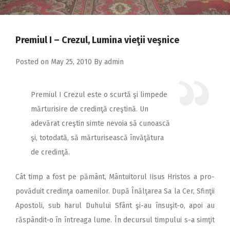
2018
2017
Premiul I – Crezul, Lumina vieţii veşnice
2016
2015
Posted on
May 25, 2010
By
admin
2014
Premiul I
Crezul este o scurtă şi limpede
2013
mărturisire de credinţă creştină. Un
2012
adevărat creştin simte nevoia să cunoască
2011
şi, totodată, să mărturisească învăţătura
de credinţă.
2010
2009
Cât timp a fost pe pământ, Mântuitorul Iisus Hristos a pro-
povăduit credinţa oamenilor. După Înălţarea Sa la Cer, Sfinţii
Apostoli, sub harul Duhului Sfânt şi-au însuşit-o, apoi au
răspândit-o în întreaga lume. În decursul timpului s-a simţit