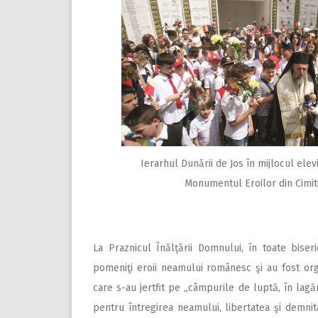
Ierarhul Dunării de Jos în mijlocul elev
Monumentul Eroilor din Cimitir
La Praznicul Înălţării Domnului, în toate biseri
pomeniţi eroii neamului românesc şi au fost orga
care s-au jertfit pe „câmpurile de luptă, în lagăr
pentru întregirea neamului, libertatea şi demn