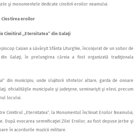
oiţele şi monumentele dedicate cinstirii eroilor neamului.
Cinstirea eroilor
 Cimitirul ,,Eternitatea” din Galaţi
iepiscop Casian a săvârşit Sfânta Liturghie, înconjurat de un sobor de
 din Galaţi, în prelungirea căreia a fost organizată tradiţionala
i“ din municipiu, unde slujitorii sfintelor altare, garda de onoare
laţi, oficialităţile municipale şi judeţene, seminarişti şi elevi, precum
hul locului.
re Cimitirul „Eternitatea“, la Monumentul închinat Eroilor Neamului,
. După evocarea semnificaţiei Zilei Eroilor, au fost depuse jerbe şi
are în acordurile muzicii militare.