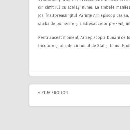
din cimitirul cu acelaşi nume. La ambele manifest
Jos, Înaltpreasfinţitul Părinte Arhiepiscop Casian, 
slujba de pomenire şi a adresat celor prezenţi u
Pentru acest moment, Arhiepiscopia Dunării de Jos
tricolore şi pliante cu Imnul de Stat şi Imnul Eroilo
ZIUA EROILOR
Post
navigation