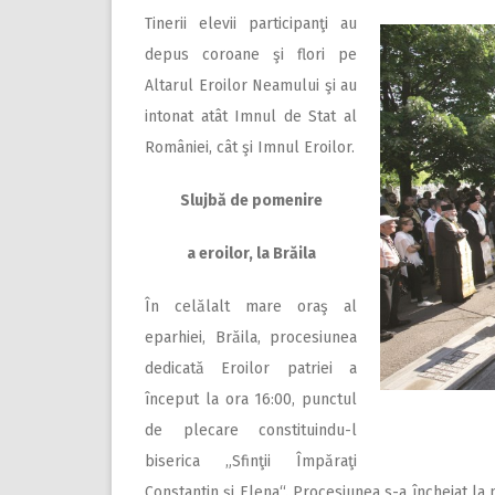
Tinerii elevii participanţi au
depus coroane şi flori pe
Altarul Eroilor Neamului şi au
intonat atât Imnul de Stat al
României, cât şi Imnul Eroilor.
Slujbă de pomenire
a eroilor, la Brăila
În celălalt mare oraş al
eparhiei, Brăila, procesiunea
dedicată Eroilor patriei a
început la ora 16:00, punctul
de plecare constituindu-l
biserica „Sfinţii Împăraţi
Constantin şi Elena“. Procesiunea s-a încheiat la