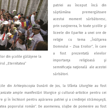
patriei au început încă din
săptămâna premergătoare
acestui moment sărbătoresc,
prin susţinerea, în toate şcolile şi
liceele din Eparhie a unei ore de
religie cu tema „Înălţarea
Domnului – Ziua Eroilor“, în care
a fost prezentată elevilor
ilor din şcolile gălăţene la
importanţa religioasă şi
ul ,,Eternitatea”
semnificaţia naţională ale acestei
sărbători.
cile din Arhiepiscopia Dunării de Jos, la Sfânta Liturghie au fost
nizate ample manifestări liturgice şi cultural-artistice pentru cei
e şi în închisori pentru apărarea patriei şi a credinţei strămoşeşti,
itatea poporului român“. De asemenea, slujbe de pomenire au fost