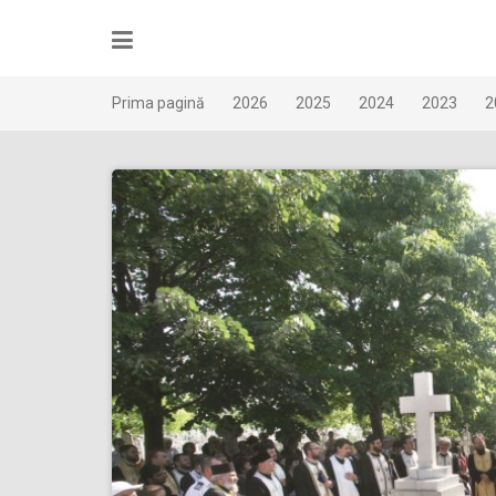
Skip
to
content
Prima pagină
2026
2025
2024
2023
2