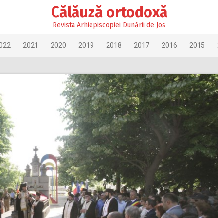
Călăuză ortodoxă
Revista Arhiepiscopiei Dunării de Jos
022
2021
2020
2019
2018
2017
2016
2015