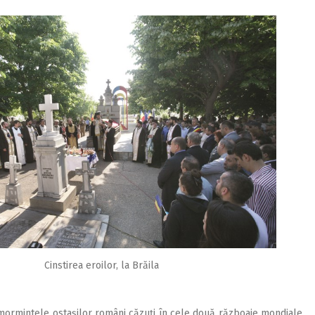
Cinstirea eroilor, la Brăila
 mormintele ostaşilor români căzuţi în cele două războaie mondiale,