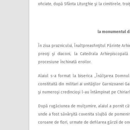
oficiate, după Sfânta Liturghie şi la cimitirele, tr
la monumentul din
În ziua praznicului, Înaltpreasfinţitul Părinte Arh
preoţi şi diaconi, la Catedrala Arhiepiscopală
procesiune închinată eroilor.
Alaiul s-a format la biserica „Înălţarea Domnulu
constituită din militari ai unităţilor Garnizoanei Ga
şi numeroşi credincioşi l-au întâmpinat pe Chiriar
După rugăciunea de mulţumire, alaiul a pornit căt
unde a fost săvârşită cuvenita slujbă de pomenire
coroane de flori, urmate de defilarea gărzii de ono