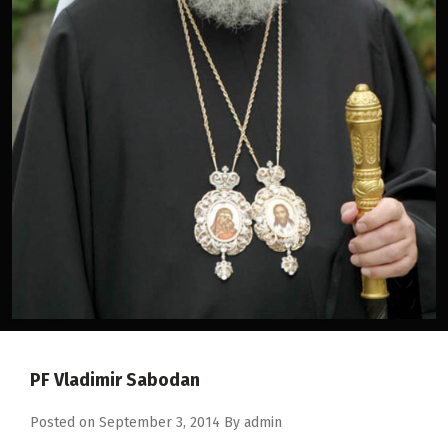
2018
2017
2016
2015
2014
2013
2012
2011
2010
2009
PF Vladimir Sabodan
Posted on
September 3, 2014
By
admin