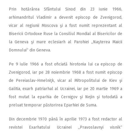
Prin hotărârea Sfântului Sinod din 23 iunie 1966,
arhimandritul Vladimir a devenit episcop de Zvenigorod,
vicar al regiunii Moscova şi a fost numit reprezentant al
Bisericii Ortodoxe Ruse la Consiliul Mondial al Bisericilor de
la Geneva şi mare eclesiarh al Parohiei „Naşterea Maicii
Domnului“ din Geneva.
Pe 9 iulie 1966 a fost oficiată hirotonia lui ca episcop de
Zvenigorod, iar pe 28 noiembrie 1968 a fost numit episcop
de Pereiaslav-Hmelniţk, vicar al Mitropolitului de Kiev şi
Galitia, exarh patriarhal al Ucrainei, iar pe 20 martie 1969 a
fost mutat la eparhia de Cernigov şi Nejin şi totodată a
preluat temporar păstorirea Eparhiei de Suma.
Din decembrie 1970 până în aprilie 1973 a fost redactor al
revistei Exarhatului Ucrainei „Pravoslavnyi visnik“