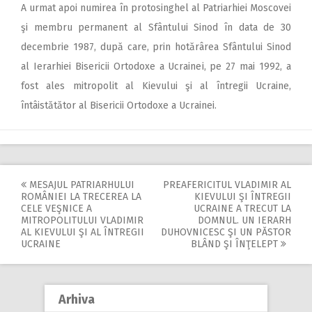
A urmat apoi numirea în protosinghel al Patriarhiei Moscovei
şi membru permanent al Sfântului Sinod în data de 30
decembrie 1987, după care, prin hotărârea Sfântului Sinod
al Ierarhiei Bisericii Ortodoxe a Ucrainei, pe 27 mai 1992, a
fost ales mitropolit al Kievului şi al întregii Ucraine,
întâistătător al Bisericii Ortodoxe a Ucrainei.
MESAJUL PATRIARHULUI
PREAFERICITUL VLADIMIR AL
Post
ROMÂNIEI LA TRECEREA LA
KIEVULUI ŞI ÎNTREGII
CELE VEŞNICE A
UCRAINE A TRECUT LA
navigation
MITROPOLITULUI VLADIMIR
DOMNUL. UN IERARH
AL KIEVULUI ŞI AL ÎNTREGII
DUHOVNICESC ŞI UN PĂSTOR
UCRAINE
BLÂND ŞI ÎNŢELEPT
Arhiva