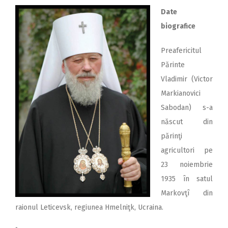
Date
biografice
Preafericitul
Părinte
Vladimir (Victor
Markianovici
Sabodan) s-a
născut din
părinţi
agricultori pe
23 noiembrie
1935 în satul
Markovţî din
raionul Leticevsk, regiunea Hmelniţk, Ucraina.