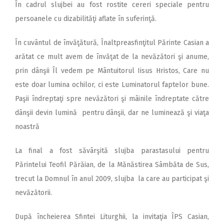
În cadrul slujbei au fost rostite cereri speciale pentru
persoanele cu dizabilităţi aflate în suferinţă.
În cuvântul de învăţătură, Înaltpreasfinţitul Părinte Casian a
arătat ce mult avem de învăţat de la nevăzători şi anume,
prin dânşii Îl vedem pe Mântuitorul Iisus Hristos, Care nu
este doar lumina ochilor, ci este Luminatorul faptelor bune.
Paşii îndreptaţi spre nevăzători şi mâinile îndreptate către
dânşii devin lumină pentru dânşii, dar ne luminează şi viaţa
noastră
La final a fost săvârşită slujba parastasului pentru
Părintelui Teofil Părăian, de la Mănăstirea Sâmbăta de Sus,
trecut la Domnul în anul 2009, slujba la care au participat şi
nevăzătorii.
După încheierea Sfintei Liturghii, la invitaţia ÎPS Casian,