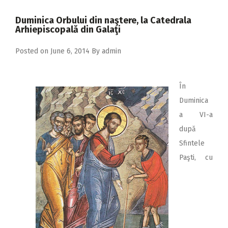
2018
Duminica Orbului din naştere, la Catedrala
2017
Arhiepiscopală din Galaţi
2016
Posted on
June 6, 2014
By
admin
2015
2014
În
2013
Duminica
a VI-a
2012
după
2011
Sfintele
2010
Paşti, cu
2009