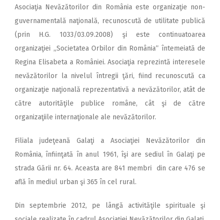
Asociaţia Nevăzătorilor din România este organizaţie non-
guvernamentală naţională, recunoscută de utilitate publică
(prin H.G. 1033/03.09.2008) şi este continuatoarea
organizaţiei „Societatea Orbilor din România“ întemeiată de
Regina Elisabeta a României. Asociaţia reprezintă interesele
nevăzătorilor la nivelul întregii ţări, fiind recunoscută ca
organizaţie naţională reprezentativă a nevăzătorilor, atât de
către autorităţile publice române, cât şi de către
organizaţiile internaţionale ale nevăzătorilor.
Filiala judeţeană Galaţi a Asociaţiei Nevăzătorilor din
România, înfiinţată în anul 1961, îşi are sediul în Galaţi pe
strada Gării nr. 64. Aceasta are 841 membri din care 476 se
află în mediul urban şi 365 în cel rural.
Din septembrie 2012, pe lângă activităţile spirituale şi
sociale realizate în cadrul Asociaţiei Nevăzătorilor din Galaţi,