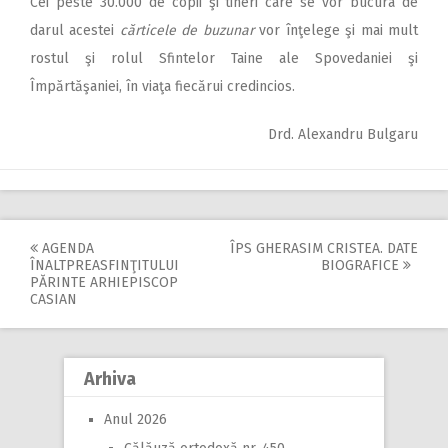
Cei peste 30.000 de copii şi tineri care se vor bucura de
darul acestei
cărticele de buzunar
vor înţelege şi mai mult
rostul şi rolul Sfintelor Taine ale Spovedaniei şi
Împărtăşaniei, în viaţa fiecărui credincios.
Drd. Alexandru Bulgaru
AGENDA
ÎPS GHERASIM CRISTEA. DATE
Post
ÎNALTPREASFINŢITULUI
BIOGRAFICE
PĂRINTE ARHIEPISCOP
navigation
CASIAN
Arhiva
Anul 2026