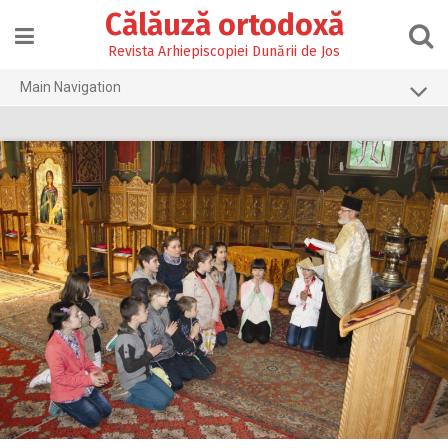
Skip
Călăuză ortodoxă
to
content
Revista Arhiepiscopiei Dunării de Jos
Main Navigation
Prima pagină
2026
2025
2024
2023
2022
2021
2020
2019