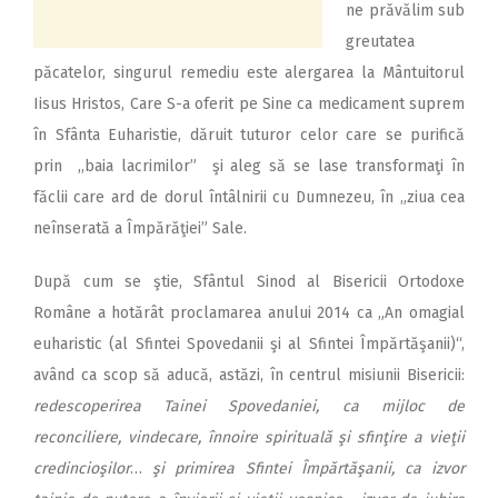
ne prăvălim sub
greutatea
păcatelor, singurul remediu este alergarea la Mântuitorul
Iisus Hristos, Care S-a oferit pe Sine ca medicament suprem
în Sfânta Euharistie, dăruit tuturor celor care se purifică
prin ,,baia lacrimilor” şi aleg să se lase transformaţi în
făclii care ard de dorul întâlnirii cu Dumnezeu, în „ziua cea
neînserată a Împărăţiei” Sale.
După cum se ştie, Sfântul Sinod al Bisericii Ortodoxe
Române a hotărât proclamarea anului 2014 ca „An omagial
euharistic (al Sfintei Spovedanii şi al Sfintei Împărtăşanii)“,
având ca scop să aducă, astăzi, în centrul misiunii Bisericii:
redescoperirea Tainei Spovedaniei, ca mijloc de
reconciliere, vindecare, înnoire spirituală şi sfinţire a vieţii
credincioşilor
…
şi primirea Sfintei Împărtăşanii, ca izvor