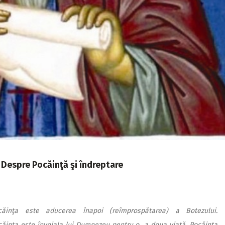
: Despre Pocăinţă şi îndreptare
căinţa este aducerea înapoi (reîmprospătarea) a Botezului.
căinţa este învoiala lui Dumnezeu pentru o a doua viaţă. Pocăinţa