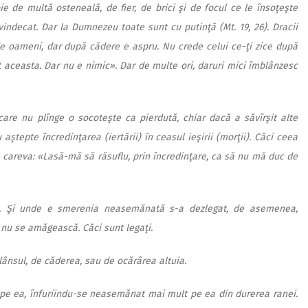
e de multă osteneală, de fier, de brici şi de focul ce le însoţeşte
ndecat. Dar la Dumnezeu toate sunt cu putinţă (Mt. 19, 26). Dracii
e oameni, dar după cădere e aspru. Nu crede celui ce-ţi zice după
ut aceasta. Dar nu e nimic». Dar de multe ori, daruri mici îmblânzesc
care nu plînge o socoteşte ca pierdută, chiar dacă a săvîrşit alte
aştepte încredinţarea (iertării) în ceasul ieşirii (morţii). Căci ceea
is careva: «Lasă-mă să răsuflu, prin încredinţare, ca să nu mă duc de
a. Şi unde e smerenia neasemănată s-a dezlegat, de asemenea,
 nu se amăgească. Căci sunt legaţi.
lânsul, de căderea, sau de ocărârea altuia.
 pe ea, înfuriindu-se neasemănat mai mult pe ea din durerea ranei.