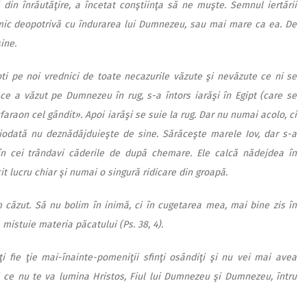
in înrăutăţire, a încetat conştiinţa să ne muşte. Semnul iertării
nimic deopotrivă cu îndurarea lui Dumnezeu, sau mai mare ca ea. De
ine.
ti pe noi vrednici de toate necazurile văzute şi nevăzute ce ni se
ce a văzut pe Dumnezeu în rug, s-a întors iarăşi în Egipt (care se
«faraon cel gândit». Apoi iarăşi se suie la rug. Dar nu numai acolo, ci
ciodată nu deznădăjduieşte de sine. Sărăceşte marele Iov, dar s-a
t în cei trândavi căderile de după chemare. Ele calcă nădejdea în
it lucru chiar şi numai o singură ridicare din groapă.
 căzut. Să nu bolim în inimă, ci în cugetarea mea, mai bine zis în
mistuie materia păcatului (Ps. 38, 4).
i fie ţie mai-înainte-pomeniţii sfinţi osândiţi şi nu vei mai avea
ă ce nu te va lumina Hristos, Fiul lui Dumnezeu şi Dumnezeu, întru