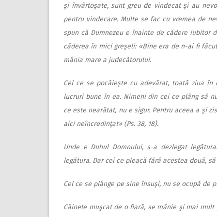
şi învârtoşate, sunt greu de vindecat şi au nevoi
pentru vindecare. Multe se fac cu vremea de nevi
spun că Dumnezeu e înainte de cădere iubitor d
căderea în mici greşeli: «Bine era de n-ai fi făc
mânia mare a judecătorului.
Cel ce se pocăieşte cu adevărat, toată ziua în 
lucruri bune în ea. Nimeni din cei ce plâng să nu 
ce este nearătat, nu e sigur. Pentru aceea a şi z
aici neîncredinţat» (Ps. 38, 18).
Unde e Duhul Domnului, s-a dezlegat legătur
legătura. Dar cei ce pleacă fără acestea două, să
Cel ce se plânge pe sine însuşi, nu se ocupă de p
Câinele muşcat de o fiară, se mânie şi mai mult