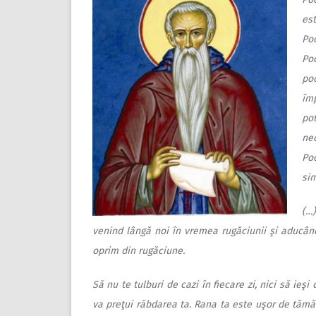
es
Poc
Po
poc
îm
po
nec
Poc
sim
(…)
venind lângă noi în vremea rugăciunii şi aducân
oprim din rugăciune.
Să nu te tulburi de cazi în fiecare zi, nici să ieşi
va preţui răbdarea ta. Rana ta este uşor de tămăd