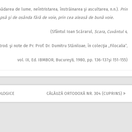
ădarea de lume, neîntristarea, înstrăinarea şi ascultarea, n.n.).
Prin
apsă şi de osânda fără de voie, prin cea aleasă de bună voie.
(Sfântul Ioan Scărarul,
Scara, Cuvântul 4
,
ntrod. şi note de Pr. Prof. Dr. Dumitru Stăniloae, în colecţia ,,Filocalia”,
vol. IX, Ed. IBMBOR, Bucureşti, 1980, pp. 136-137şi 151-155)
OLOGICE
CĂLĂUZĂ ORTODOXĂ NR. 304 (CUPRINS)