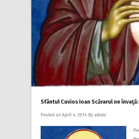
Sfântul Cuvios Ioan Scărarul ne învaţă
Posted on
April 4, 2014
By
admin
Po
Po