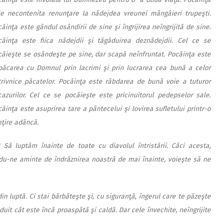
te necontenita renunţare la nădejdea vreunei mângâieri trupeşti.
ăinţa este gândul osândirii de sine şi îngrijirea neîngrijită de sine.
căinţa este fiica nădejdii şi tăgăduirea deznădejdii. Cel ce se
ăieşte se osândeşte pe sine, dar scapă neînfruntat. Pocăinţa este
păcarea cu Domnul prin lacrimi şi prin lucrarea cea bună a celor
trivnice păcatelor. Pocăinţa este răbdarea de bună voie a tuturor
azurilor. Cel ce se pocăieşte este pricinuitorul pedepselor sale.
ăinţa este asuprirea tare a pântecelui şi lovirea sufletului printr-o
ţire adâncă.
 Să luptăm înainte de toate cu diavolul întristării. Căci acesta,
du-ne aminte de îndrăznirea noastră de mai înainte, voieşte să ne
 din luptă. Ci stai bărbăteşte şi, cu siguranţă, îngerul care te păzeşte
uit cât este încă proaspătă şi caldă. Dar cele învechite, neîngrijite