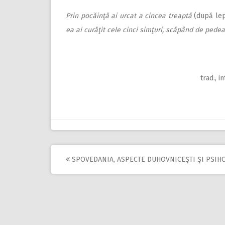
Prin pocăinţă ai urcat a cincea treaptă
(după lep
ea ai curăţit cele cinci simţuri, scăpând de pede
trad., i
SPOVEDANIA, ASPECTE DUHOVNICEŞTI ŞI PSIH
Post
navigation