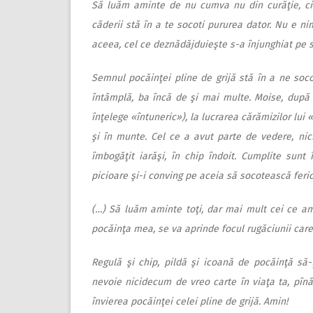
Să luăm aminte de nu cumva nu din curăţie, ci d
căderii stă în a te socoti pururea dator. Nu e 
aceea, cel ce deznădăjduieşte s-a înjunghiat pe s
Semnul pocăinţei pline de grijă stă în a ne soco
întâmplă, ba încă de şi mai multe. Moise, după 
înţelege «întuneric»), la lucrarea cărămizilor lui 
şi în munte. Cel ce a avut parte de vedere, ni
îmbogăţit iarăşi, în chip îndoit. Cumplite sun
picioare şi-i conving pe aceia să socotească feric
(…) Să luăm aminte toţi, dar mai mult cei ce am
pocăinţa mea, se va aprinde focul rugăciunii care 
Regulă şi chip, pildă şi icoană de pocăinţă să-ţ
nevoie nicidecum de vreo carte în viaţa ta, pîn
învierea pocăinţei celei pline de grijă. Amin!