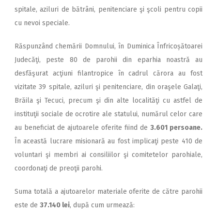
2018
spitale, aziluri de bătrâni, penitenciare şi şcoli pentru copii
2017
cu nevoi speciale.
2016
Răspunzând chemării Domnului, în Duminica Înfricoșătoarei
2015
Judecăţi, peste 80 de parohii din eparhia noastră au
desfăşurat acţiuni filantropice în cadrul cărora au fost
2014
vizitate 39 spitale, aziluri şi penitenciare, din oraşele Galaţi,
2013
Brăila şi Tecuci, precum şi din alte localităţi cu astfel de
2012
instituţii sociale de ocrotire ale statului, numărul celor care
au beneficiat de ajutoarele oferite fiind de
3.601 persoane.
2011
În această lucrare misionară au fost implicaţi peste 410 de
2010
voluntari şi membri ai consiliilor şi comitetelor parohiale,
2009
coordonaţi de preoţii parohi.
Suma totală a ajutoarelor materiale oferite de către parohii
este de
37.140 lei
, după cum urmează: