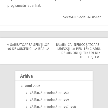
programului eparhial.
Sectorul Social-Misionar
SĂRBĂTOAREA SFINŢILOR
DUMINICA ÎNFRICOŞĂTOAREI
Post
40 DE MUCENICI LA BRĂILA
JUDECĂŢI LA PENITENCIARUL
DE MINORI ŞI TINERI DIN
navigation
TICHILEŞTI
Arhiva
Anul 2026
Călăuză ortodoxă nr. 450
Călăuză ortodoxă nr. 449
Călăuză ortodoxă nr. 447-448