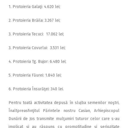
1. Protoieria Galaţi: 4.620 lei;
2. Protoieria Brăila: 3.267 lei;
3. Protoieria Tecuci: 17.062 lei;
3. Protoieria Covurlui: 3.531 lei;
4. Protoieria Tg. Bujor: 6.480 lei;
5. Protoieria Făurei: 1.840 lei;
6. Protoieria Însurăţei: 340 lei.
Pentru toată activitatea depusă în slujba semenilor noştri,
Înaltpreasfinţitul Părintele nostru Casian, Arhiepiscopul
Dunării de Jos transmite mulţumiri tuturor celor care s-au
implicat şi au răspuns cu promptitudine şi seriozitate