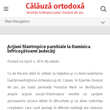
Skip
Călăuză ortodoxă
to
content
Revista Arhiepiscopiei Dunării de Jos
Main Navigation
Prima pagină
2026
Acţiuni filantropice parohiale la Duminica
2025
Înfricoşătoarei Judecăţi
2024
Posted on
April 4, 2014
By
admin
2023
Ca de fiecare dată în ultimii, la iniţiativa şi cu binecuvântarea
2022
Înaltpreasfinţitului Arhiepiscop dr. Casian, în Eparhia Dunării
2021
de Jos, pe toată perioada Postului Mare se desfăşoară
2020
ample acţiuni social-filantropice menite să sprijine
persoanele sărace aflate în dificultate şi să aline suferinţa
2019
creştinilor care sunt asistaţi în diferite instituţii ale statului: