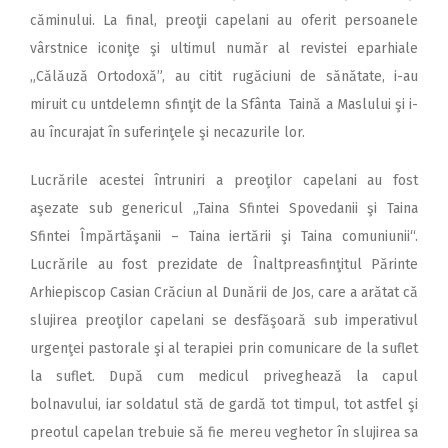
căminului. La final, preoţii capelani au oferit persoanele
vârstnice iconiţe şi ultimul număr al revistei eparhiale
„Călăuză Ortodoxă”, au citit rugăciuni de sănătate, i-au
miruit cu untdelemn sfinţit de la Sfânta Taină a Maslului şi i-
au încurajat în suferinţele şi necazurile lor.
Lucrările acestei întruniri a preoţilor capelani au fost
aşezate sub genericul „Taina Sfintei Spovedanii şi Taina
Sfintei Împărtăşanii – Taina iertării şi Taina comuniunii“.
Lucrările au fost prezidate de Înaltpreasfinţitul Părinte
Arhiepiscop Casian Crăciun al Dunării de Jos, care a arătat că
slujirea preoţilor capelani se desfăşoară sub imperativul
urgenţei pastorale şi al terapiei prin comunicare de la suflet
la suflet. După cum medicul priveghează la capul
bolnavului, iar soldatul stă de gardă tot timpul, tot astfel şi
preotul capelan trebuie să fie mereu veghetor în slujirea sa