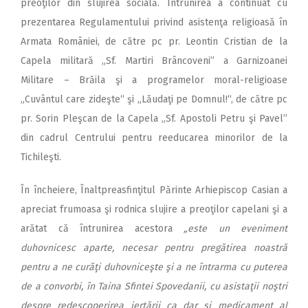
preoţilor din slujirea socială. Întrunirea a continuat cu
prezentarea Regulamentului privind asistenţa religioasă în
Armata României, de către pc pr. Leontin Cristian de la
Capela militară „Sf. Martiri Brâncoveni” a Garnizoanei
Militare – Brăila şi a programelor moral-religioase
„Cuvântul care zideşte“ şi „Lăudaţi pe Domnul!“, de către pc
pr. Sorin Pleşcan de la Capela „Sf. Apostoli Petru şi Pavel”
din cadrul Centrului pentru reeducarea minorilor de la
Tichileşti.
În încheiere, Înaltpreasfinţitul Părinte Arhiepiscop Casian a
apreciat frumoasa şi rodnica slujire a preoţilor capelani şi a
arătat că întrunirea acestora
„este un eveniment
duhovnicesc aparte, necesar pentru pregătirea noastră
pentru a ne curăţi duhovniceşte şi a ne întrarma cu puterea
de a convorbi, în Taina Sfintei Spovedanii, cu asistaţii noştri
despre redescoperirea iertării ca dar şi medicament al