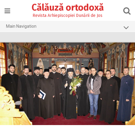
Skip
Călăuză ortodoxă
to
content
Revista Arhiepiscopiei Dunării de Jos
Main Navigation
Prima pagină
2026
2025
2024
2023
2022
2021
2020
2019