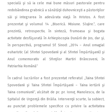
specială şi să ia cele mai bune măsuri pastorale pentru
redobândirea grabnică a sănătăţii duhovniceşti a păstoriţilor
săi şi integrarea în adevărata viaţă în Hristos. A fost
prezentat şi volumul 14 „Biserică. Misiune. Slujire.”, care
prezintă, retrospectiv, în sinteză, frumoasa şi bogata
activitate desfăşurată în Arhiepiscopia Dunării de Jos, dar şi,
în perspectivă, programul Sf. Sinod: „2014 – Anul omagial
euharistic (al Sfintei Spovedanii şi al Sfintei Împărtăşanii) şi
Anul comemorativ al Sfinţilor Martiri Brâncoveni, în
Patriarhia Română”
În cadrul lucrărilor a fost prezentat referatul „Taina Sfintei
Spovedanii şi Taina Sfintei Împărtăşanii – Taina iertării şi
Taina comuniunii”, alcătuit de pc pr. Ionuţ Manolescu, de la
Spitalul de Urgenţă din Brăila. Intervenţii scurte, la subiect,
au punctat problemele specifice cu privire la activitatea