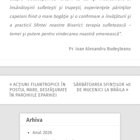
însănătoşirii sufleteşti şi trupeşti, experienţele părinţilor
capelani fiind o mare bogăţie şi o confirmare a învăţăturii şi
a practicii Sfintei noastre Biserici: terapia sufletească –
temei şi putere pentru vindecarea noastră omenească”
.
Pr. Ioan Alexandru Budeşteanu
ACŢIUNI FILANTROPICE ÎN
SĂRBĂTOAREA SFINŢILOR 40
Post
POSTUL MARE, DESFĂŞURATE
DE MUCENICI LA BRĂILA
ÎN PAROHIILE EPARHIEI
navigation
Arhiva
Anul 2026