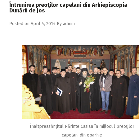
2018
Întrunirea preoţilor capelani din Arhiepiscopia
Dunării de Jos
2017
Posted on
April 4, 2014
By
admin
2016
2015
2014
2013
2012
2011
2010
2009
Înaltpreasfinţitul Părinte Casian în mijlocul preoţilor
capelani din eparhie