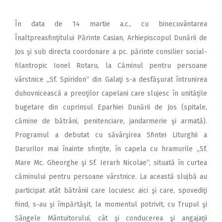
În data de 14 martie a.c., cu binecuvântarea
Înaltpreasfinţitului Părinte Casian, Arhiepiscopul Dunării de
Jos şi sub directa coordonare a pc. părinte consilier social-
filantropic Ionel Rotaru, la Căminul pentru persoane
vârstnice „Sf. Spiridon“ din Galaţi s-a desfăşurat întrunirea
duhovnicească a preoţilor capelani care slujesc în unităţile
bugetare din cuprinsul Eparhiei Dunării de Jos (spitale,
cămine de bătrâni, penitenciare, jandarmerie şi armată).
Programul a debutat cu săvârşirea Sfintei Liturghii a
Darurilor mai înainte sfinţite, în capela cu hramurile „Sf.
Mare Mc. Gheorghe şi Sf. Ierarh Nicolae“, situată în curtea
căminului pentru persoane vârstnice. La această slujbă au
participat atât bătrânii care locuiesc aici şi care, spovediţi
fiind, s-au şi împărtăşit, la momentul potrivit, cu Trupul şi
Sângele Mântuitorului, cât şi conducerea şi angajaţii