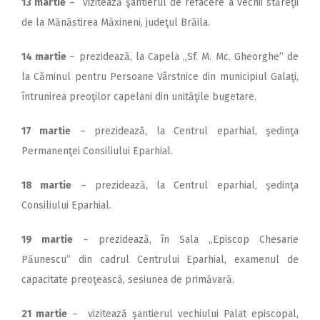
13 martie
– vizitează şantierul de refacere a vechii stăreţii
de la Mănăstirea Măxineni, judeţul Brăila.
14 martie
– prezidează, la Capela „Sf. M. Mc. Gheorghe” de
la Căminul pentru Persoane Vârstnice din municipiul Galaţi,
întrunirea preoţilor capelani din unităţile bugetare.
17 martie
– prezidează, la Centrul eparhial, şedinţa
Permanenţei Consiliului Eparhial.
18 martie
– prezidează, la Centrul eparhial, şedinţa
Consiliului Eparhial.
19 martie
– prezidează, în Sala ,,Episcop Chesarie
Păunescu” din cadrul Centrului Eparhial, examenul de
capacitate preoţească, sesiunea de primăvară.
21 martie
– vizitează şantierul vechiului Palat episcopal,