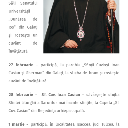
2018
Sălii Senatului
Universităţii
2017
,,Dunărea de
2016
Jos” din Galaţi
2015
şi rosteşte un
cuvânt de
2014
învăţătură.
2013
27 februarie
– participă, la parohia „Sfinţii Cuvioşi Ioan
2012
Casian şi Gherman“ din Galaţi, la slujba de hram şi rosteşte
2011
cuvânt de învăţătură.
2010
28
februarie
–
Sf. Cuv. Ioan Casian
– săvârşeşte slujba
2009
Sfintei Liturghii a Darurilor mai înainte sfinţite, la Capela ,,Sf.
Cuv. Casian“ din Reşedinţa arhiepiscopală.
1 martie
– participă, în localitatea Isaccea, jud. Tulcea, la