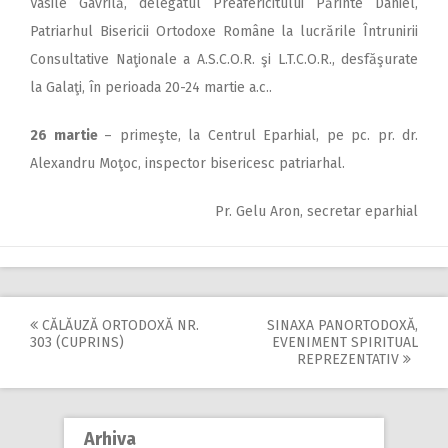
Vasile Gavrilă, delegatul Preafericitului Părinte Daniel,
Patriarhul Bisericii Ortodoxe Române la lucrările Întrunirii
Consultative Naţionale a A.S.C.O.R. şi L.T.C.O.R., desfăşurate
la Galaţi, în perioada 20-24 martie a.c..
26 martie
– primeşte, la Centrul Eparhial, pe pc. pr. dr.
Alexandru Moţoc, inspector bisericesc patriarhal.
Pr. Gelu Aron, secretar eparhial
CĂLĂUZĂ ORTODOXĂ NR.
SINAXA PANORTODOXĂ,
Post
303 (CUPRINS)
EVENIMENT SPIRITUAL
REPREZENTATIV
navigation
Arhiva