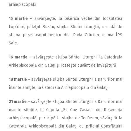
arhiepiscopală.
15 martie
– săvârşeşte, la biserica veche din localitatea
Lopătari, judeţul Buzău, slujba Sfintei Liturghii, urmată de
slujba parastasului pentru dna Rada Crăciun, mama ÎPS
Sale.
16 martie
– săvârşeşte slujba Sfintei Liturghii la Catedrala
Arhiepiscopală din Galaţi şi rosteşte cuvânt de învăţătură.
18 martie
– săvârşeşte slujba Sfintei Liturghii a Darurilor mai
înainte sfinţite, la Catedrala Arhiepiscopală din Galaţi.
21 martie
– săvârşeşte slujba Sfintei Liturghii a Darurilor mai
înainte sfinţite, la Capela ,,Sf. Cuv. Casian“ din Reşedinţa
arhiepiscopală; participă la slujba de Te-Deum, săvârşită la
Catedrala Arhiepiscopală din Galaţi, cu prilejul Consfătuirii