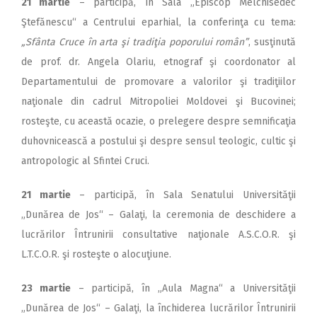
21 martie
– participă, în Sala „Episcop Melchisedec
Ştefănescu“ a Centrului eparhial, la conferinţa cu tema:
„Sfânta Cruce în arta şi tradiţia poporului român”
, susţinută
de prof. dr. Angela Olariu, etnograf şi coordonator al
Departamentului de promovare a valorilor şi tradiţiilor
naţionale din cadrul Mitropoliei Moldovei şi Bucovinei;
rosteşte, cu această ocazie, o prelegere despre semnificaţia
duhovnicească a postului şi despre sensul teologic, cultic şi
antropologic al Sfintei Cruci.
21 martie
– participă, în Sala Senatului Universităţii
„Dunărea de Jos“ – Galaţi, la ceremonia de deschidere a
lucrărilor Întrunirii consultative naţionale A.S.C.O.R. şi
L.T.C.O.R. şi rosteşte o alocuţiune.
23 martie
– participă, în „Aula Magna“ a Universităţii
„Dunărea de Jos“ – Galaţi, la închiderea lucrărilor Întrunirii