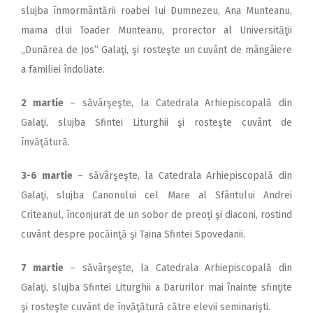
slujba înmormântării roabei lui Dumnezeu, Ana Munteanu,
mama dlui Toader Munteanu, prorector al Universităţii
„Dunărea de Jos” Galaţi, şi rosteşte un cuvânt de mângâiere
a familiei îndoliate.
2 martie
– săvârşeşte, la Catedrala Arhiepiscopală din
Galaţi, slujba Sfintei Liturghii şi rosteşte cuvânt de
învăţătură.
3-6 martie
– săvârşeşte, la Catedrala Arhiepiscopală din
Galaţi, slujba Canonului cel Mare al Sfântului Andrei
Criteanul, înconjurat de un sobor de preoţi şi diaconi, rostind
cuvânt despre pocăinţă şi Taina Sfintei Spovedanii.
7 martie
– săvârşeşte, la Catedrala Arhiepiscopală din
Galaţi, slujba Sfintei Liturghii a Darurilor mai înainte sfinţite
şi rosteşte cuvânt de învăţătură către elevii seminarişti.