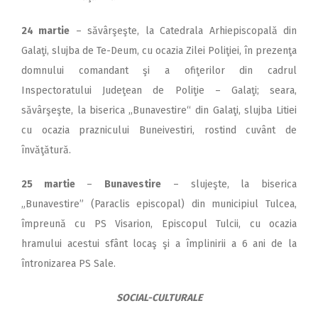
24 martie
– săvârşeşte, la Catedrala Arhiepiscopală din
Galaţi, slujba de Te-Deum, cu ocazia Zilei Poliţiei, în prezenţa
domnului comandant şi a ofiţerilor din cadrul
Inspectoratului Judeţean de Poliţie – Galaţi; seara,
săvârşeşte, la biserica
,,Bunavestire“ din Galaţi, slujba Litiei
cu ocazia praznicului Buneivestiri, rostind cuvânt de
învăţătură.
25 martie
–
Bunavestire
– slujeşte, la biserica
„Bunavestire” (Paraclis episcopal) din municipiul Tulcea,
împreună cu PS Visarion, Episcopul Tulcii, cu ocazia
hramului acestui sfânt locaş şi a împlinirii a 6 ani de la
întronizarea PS Sale.
SOCIAL-CULTURALE