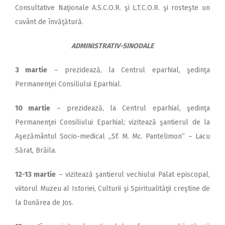
Consultative Naţionale A.S.C.O.R. şi L.T.C.O.R. şi rosteşte un
cuvânt de învăţătură.
ADMINISTRATIV-SINODALE
3 martie
– prezidează, la Centrul eparhial, şedinţa
Permanenţei Consiliului Eparhial.
10 martie
– prezidează, la Centrul eparhial, şedinţa
Permanenţei Consiliului Eparhial; vizitează şantierul de la
Aşezământul Socio-medical „Sf. M. Mc. Pantelimon” – Lacu
Sărat, Brăila.
12-13 martie
– vizitează şantierul vechiului Palat episcopal,
viitorul Muzeu al Istoriei, Culturii şi Spiritualităţii creştine de
la Dunărea de Jos.