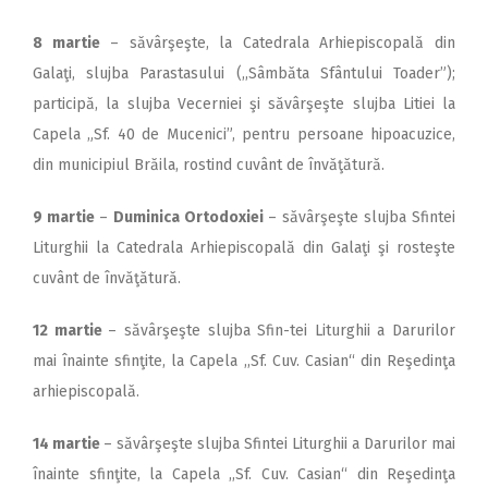
8 martie
– săvârşeşte, la Catedrala Arhiepiscopală din
Galaţi, slujba Parastasului (,,Sâmbăta Sfântului Toader”);
participă, la slujba Vecerniei şi săvârşeşte slujba Litiei la
Capela „Sf. 40 de Mucenici”, pentru persoane hipoacuzice,
din municipiul Brăila, rostind cuvânt de învăţătură.
9 martie
–
Duminica Ortodoxiei
– săvârşeşte slujba Sfintei
Liturghii la Catedrala Arhiepiscopală din Galaţi şi rosteşte
cuvânt de învăţătură.
12 martie
– săvârşeşte slujba Sfin-tei Liturghii a Darurilor
mai înainte sfinţite, la Capela ,,Sf. Cuv. Casian“ din Reşedinţa
arhiepiscopală.
14 martie
– săvârşeşte slujba Sfintei Liturghii a Darurilor mai
înainte sfinţite, la Capela ,,Sf. Cuv. Casian“ din Reşedinţa