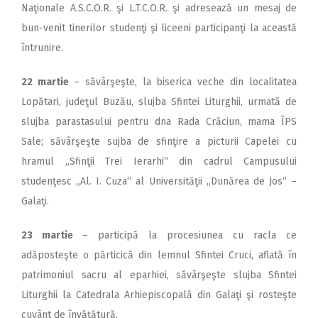
Naţionale A.S.C.O.R. şi L.T.C.O.R. şi adresează un mesaj de
bun-venit tinerilor studenţi şi liceeni participanţi la această
întrunire.
22 martie
– săvârşeşte, la biserica veche din localitatea
Lopătari, judeţul Buzău, slujba Sfintei Liturghii, urmată de
slujba parastasului pentru dna Rada Crăciun, mama ÎPS
Sale; săvârşeşte sujba de sfinţire a picturii Capelei cu
hramul „Sfinţii Trei Ierarhi“ din cadrul Campusului
studenţesc ,,Al. I. Cuza“ al Universităţii ,,Dunărea de Jos“ –
Galaţi.
23 martie
– participă la procesiunea cu racla ce
adăposteşte o părticică din lemnul Sfintei Cruci, aflată în
patrimoniul sacru al eparhiei, săvârşeşte slujba Sfintei
Liturghii la Catedrala Arhiepiscopală din Galaţi şi rosteşte
cuvânt de învăţătură.