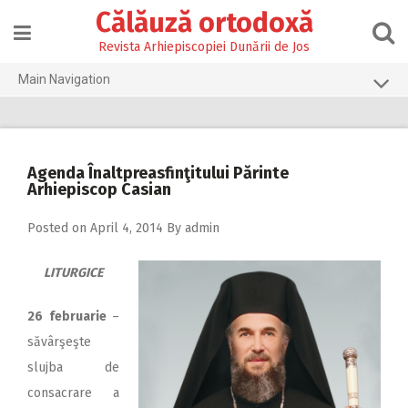
Skip
Călăuză ortodoxă
to
content
Revista Arhiepiscopiei Dunării de Jos
Main Navigation
Prima pagină
2026
Agenda Înaltpreasfinţitului Părinte
2025
Arhiepiscop Casian
2024
Posted on
April 4, 2014
By
admin
2023
LITURGICE
2022
2021
26 februarie
–
săvârşeşte
2020
slujba de
2019
consacrare a