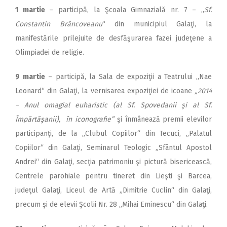
1 martie
– participă, la Şcoala Gimnazială nr. 7 – „
Sf.
Constantin Brâncoveanu
“ din municipiul Galaţi, la
manifestările prilejuite de desfăşurarea fazei judeţene a
Olimpiadei de religie.
9 martie
– participă, la Sala de expoziţii a Teatrului „Nae
Leonard“ din Galaţi, la vernisarea expoziţiei de icoane
„2014
– Anul omagial euharistic (al Sf. Spovedanii şi al Sf.
Împărtăşanii), în iconografie”
şi înmânează premii elevilor
participanţi, de la „Clubul Copiilor“ din Tecuci, „Palatul
Copiilor“ din Galaţi, Seminarul Teologic „Sfântul Apostol
Andrei“ din Galaţi, secţia patrimoniu şi pictură bisericească,
Centrele parohiale pentru tineret din Lieşti şi Barcea,
judeţul Galaţi, Liceul de Artă „Dimitrie Cuclin“ din Galaţi,
precum şi de elevii Şcolii Nr. 28 „Mihai Eminescu“ din Galaţi.