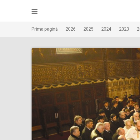
Skip
to
content
Prima pagină
2026
2025
2024
2023
2