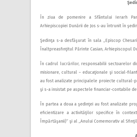
Şedi
În ziua de pomenire a Sfântului Ierarh Part
Arhiepiscopiei Dunării de Jos s-au întrunit în şe
Şedinţa s-a desfăşurat în sala „Episcop Chesar
Înaltpreasfinţitul Părinte Casian, Arhiepiscopul Du
În cadrul lucrărilor, responsabilii sectoarelor di
misionare, cultural – educaţionale şi social-filan
au fost analizate principalele proiecte cultural-
şi s-a insistat pe aspectele financiar-contabile de 
În partea a doua a şedinţei au fost analizate pr
eficientizare a activităţilor specifice în contex
Împărtăşanii)” şi al ,,Anului Comemorativ al Sfinţi