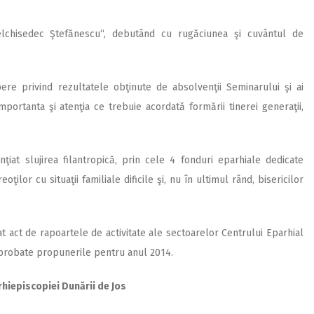
elchisedec Ştefănescu“, debutând cu rugăciunea şi cuvântul de
pere privind rezultatele obţinute de absolvenţii Seminarului şi ai
mportanta şi atenţia ce trebuie acordată formării tinerei generaţii,
nţiat slujirea filantropică, prin cele 4 fonduri eparhiale dedicate
eoţilor cu situaţii familiale dificile şi, nu în ultimul rând, bisericilor
t act de rapoartele de activitate ale sectoarelor Centrului Eparhial
t aprobate propunerile pentru anul 2014.
Arhiepiscopiei Dunării de Jos