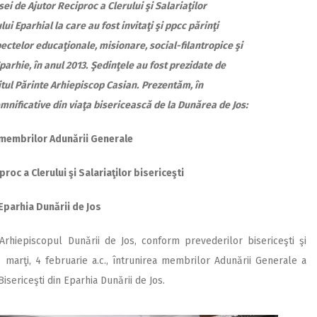
i de Ajutor Reciproc a Clerului şi Salariaţilor
i Eparhial la care au fost invitaţi şi ppcc părinţi
ectelor educaţionale, misionare, social-filantropice şi
arhie, în anul 2013.
Şedinţele au fost prezidate de
ţitul Părinte Arhiepiscop Casian.
Prezentăm, în
nificative din viaţa bisericească de la Dunărea de Jos:
 membrilor Adunării Generale
roc a Clerului şi Salariaţilor bisericeşti
Eparhia Dunării de Jos
 Arhiepiscopul Dunării de Jos, conform prevederilor bisericeşti şi
c marţi, 4 februarie a.c., întrunirea membrilor Adunării Generale a
Bisericeşti din Eparhia Dunării de Jos.