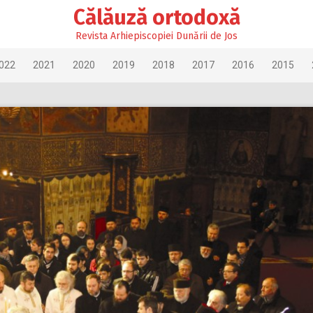
Călăuză ortodoxă
Revista Arhiepiscopiei Dunării de Jos
022
2021
2020
2019
2018
2017
2016
2015