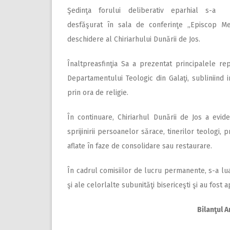
Şedinţa forului deliberativ eparhial s-a
desfăşurat în sala de conferinţe „Episcop M
deschidere al Chiriarhului Dunării de Jos.
Înaltpreasfinţia Sa a prezentat principalele re
Departamentului Teologic din Galaţi, subliniind i
prin ora de religie.
În continuare, Chiriarhul Dunării de Jos a evide
sprijinirii persoanelor sărace, tinerilor teologi, pr
aflate în faze de consolidare sau restaurare.
În cadrul comisiilor de lucru permanente, s-a lua
şi ale celorlalte subunităţi bisericeşti şi au fos
Bilanţul 