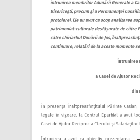
întrunirea membrilor Adunării Generale a Case
Bisericeşti, precum şi a Permanenţei Consiliulu
protoierei. Ele au avut ca scop analizarea asp
patrimonial-culturale desfăşurate de către Ep
către chiriarhul Dunării de Jos, Înaltpreasfin
continuare, relatări de la aceste momente sem
Întrunirea
a Casei de Ajutor Recip
din 
În prezenţa Înaltpreasfinţitului Părinte Casian,
legale în vigoare, la Centrul Eparhial a avut lo
Casei de Ajutor Reciproc a Clerului şi Salariaţilor 
Întrunirea a avut ca obiectiv prezentarea,