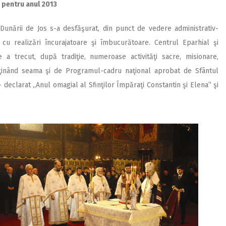
pentru anul 2013
i Dunării de Jos s-a desfăşurat, din punct de vedere administrativ-
c, cu realizări încurajatoare şi îmbucurătoare. Centrul Eparhial şi
 a trecut, după tradiţie, numeroase activităţi sacre, misionare,
ce, ţinând seama şi de Programul-cadru naţional aprobat de Sfântul
declarat ,,Anul omagial al Sfinţilor Împăraţi Constantin şi Elena” şi