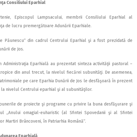
nţa Consiliului Eparhial
enie, Episcopul Lampsacului, membrii Consiliului Eparhial al
dinţa de lucru premergătoare Adunării Eparhiale.
ie Păunescu“ din cadrul Centrului Eparhial şi a fost prezidată de
nării de Jos.
n Administraţia Eparhială au prezentat sinteza activităţii pastoral –
tropice din anul trecut, la nivelul fiecărei subunităţi. De asemenea,
patrimoniale pe care Eparhia Dunării de Jos le desfăşoară în prezent
la nivelul Centrului eparhial şi al subunităţilor.
opunerile de proiecte şi programe cu privire la buna desfăşurare şi
tul ,,Anului omagial-euharistic (al Sfintei Spovedanii şi al Sfintei
lor Martiri Brâncoveni, în Patriarhia Română”.
Adunarea Eparhială