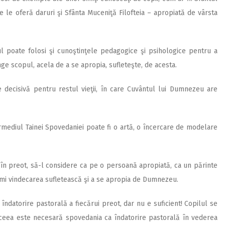
re le oferă daruri şi Sfânta Muceniţă Filofteia – apropiată de vârsta
ul poate folosi şi cunoştinţele pedagogice şi psihologice pentru a
tinge scopul, acela de a se apropia, sufleteşte, de acesta.
e decisivă pentru restul vieţii, în care Cuvântul lui Dumnezeu are
rmediul Tainei Spovedaniei poate fi o artă, o încercare de modelare
 în preot, să-l considere ca pe o persoană apropiată, ca un părinte
primi vindecarea sufletească şi a se apropia de Dumnezeu.
îndatorire pastorală a fiecărui preot, dar nu e suficient! Copilul se
aceea este necesară spovedania ca îndatorire pastorală în vederea