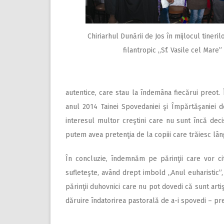
Chiriarhul Dunării de Jos în mijlocul tineri
filantropic ,,Sf. Vasile cel Mare”
autentice, care stau la îndemâna fiecărui preot. 
anul 2014 Tainei Spovedaniei şi Împărtăşaniei 
interesul multor creştini care nu sunt încă deci
putem avea pretenţia de la copiii care trăiesc lâng
În concluzie, îndemnăm pe părinţii care vor cit
sufleteşte, având drept imbold ,,Anul euharistic”, 
părinţii duhovnici care nu pot dovedi că sunt artiş
dăruire îndatorirea pastorală de a-i spovedi – prem