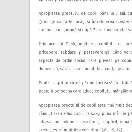
Apropierea preotului de copiii până la 7 ani, cu 
grădiniţe sau alte locaţii şi întreţinerea acestei
continua cu uşurinţă şi după 7 ani, când copilul va f
Prin această Taină, întâlnirea copilului cu pre
pricepere, răbdare şi perseverenţă. Când vor
aspecte de ordin social, care privesc pe copiii
domestică, sărăcia, consumul de alcool, lipsa lo
Pentru copiii ai căror părinţi lucrează în străi
poate fi persoana care aduce copilului mângâiere,
Apropierea preotului de copii este mai mult dec
când ,,I s-au adus copiii, ca să-şi pună mâinile pe
adresat un îndemn ucenicilor şi, implicit, nouă t
aceştia este Împărăţia cerurilor” (Mt. 19, 14).