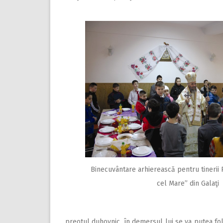
Binecuvântare arhierească pentru tinerii P
cel Mare” din Galaţi
preotul duhovnic, în demersul lui se va putea fol