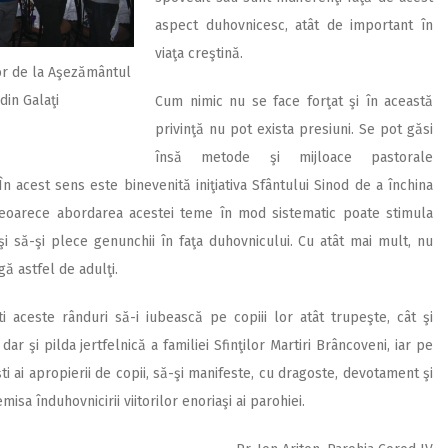
aspect duhovnicesc, atât de important în
viaţa creştină.
lor de la Aşezământul
 din Galaţi
Cum nimic nu se face forţat şi în această
privinţă nu pot exista presiuni. Se pot găsi
însă metode şi mijloace pastorale
În acest sens este binevenită iniţiativa Sfântului Sinod de a închina
deoarece abordarea acestei teme în mod sistematic poate stimula
şi să-şi plece genunchii în faţa duhovnicului. Cu atât mai mult, nu
ă astfel de adulţi.
i aceste rânduri să-i iubească pe copiii lor atât trupeşte, cât şi
dar şi pilda jertfelnică a familiei Sfinţilor Martiri Brâncoveni, iar pe
ti ai apropierii de copii, să-şi manifeste, cu dragoste, devotament şi
isa înduhovnicirii viitorilor enoriaşi ai parohiei.