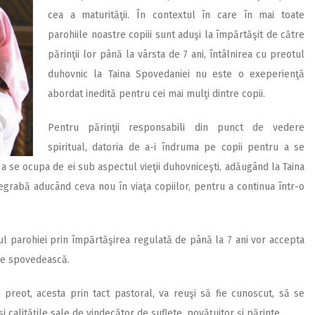
cea a maturităţii. În contextul în care în mai toate
parohiile noastre copiii sunt aduşi la împărtăşit de către
părinţii lor până la vârsta de 7 ani, întâlnirea cu preotul
duhovnic la Taina Spovedaniei nu este o exeperienţă
abordat inedită pentru cei mai mulţi dintre copii.
Pentru părinţii responsabili din punct de vedere
spiritual, datoria de a-i îndruma pe copii pentru a se
 a se ocupa de ei sub aspectul vieţii duhovniceşti, adăugând la Taina
grabă aducând ceva nou în viaţa copiilor, pentru a continua într-o
tul parohiei prin împărtăşirea regulată de până la 7 ani vor accepta
 se spovedească.
 preot, acesta prin tact pastoral, va reuşi să fie cunoscut, să se
i calităţile sale de vindecător de suflete, povăţuitor şi părinte.