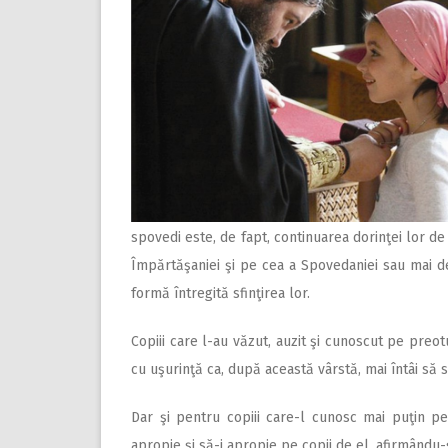
spovedi este, de fapt, continuarea dorinţei lor de
Împărtăşaniei şi pe cea a Spovedaniei sau mai de
formă întregită sfinţirea lor.
Copiii care l-au văzut, auzit şi cunoscut pe preo
cu uşurinţă ca, după această vârstă, mai întâi să
Dar şi pentru copiii care-l cunosc mai puţin pe
apropie şi să-i apropie pe copii de el, afirmându-ş