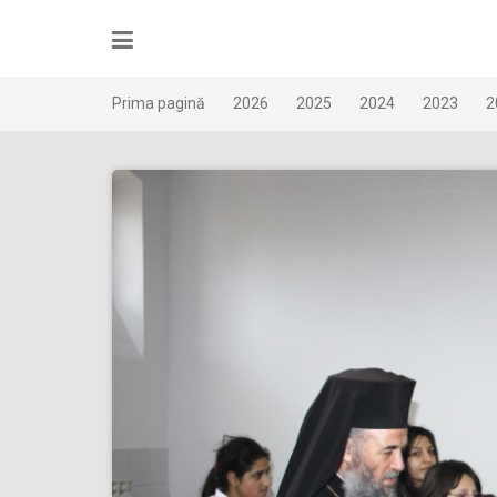
Skip
to
content
Prima pagină
2026
2025
2024
2023
2