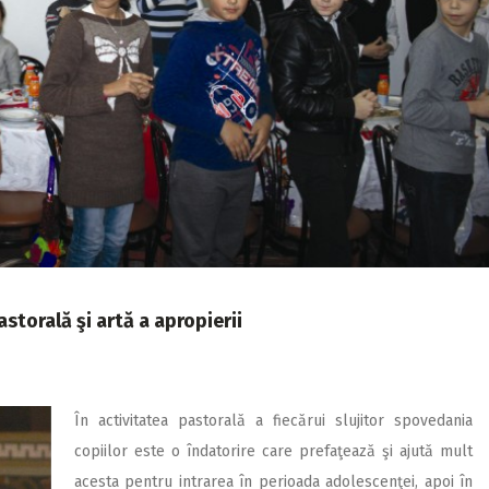
astorală şi artă a apropierii
În activitatea pastorală a fiecărui slujitor spovedania
copiilor este o îndatorire care prefaţează şi ajută mult
acesta pentru intrarea în perioada adolescenţei, apoi în