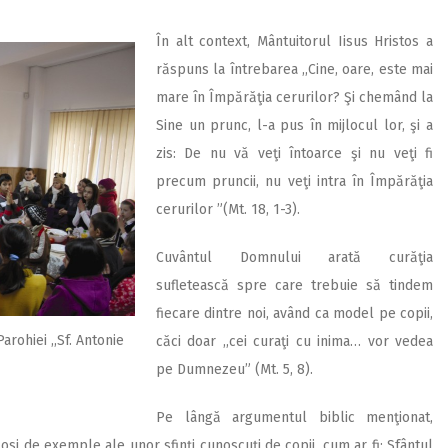
În alt context, Mântuitorul Iisus Hristos a
răspuns la întrebarea ,,Cine, oare, este mai
mare în Împărăţia cerurilor? Şi chemând la
Sine un prunc, l-a pus în mijlocul lor, şi a
zis: De nu vă veţi întoarce şi nu veţi fi
precum pruncii, nu veţi intra în Împărăţia
cerurilor ”(Mt. 18, 1-3).
Cuvântul Domnului arată curăţia
sufletească spre care trebuie să tindem
fiecare dintre noi, având ca model pe copii,
arohiei ,,Sf. Antonie
căci doar ,,cei curaţi cu inima… vor vedea
pe Dumnezeu” (Mt. 5, 8).
Pe lângă argumentul biblic menţionat,
osi de exemple ale unor sfinţi cunoscuţi de copii, cum ar fi: Sfântul