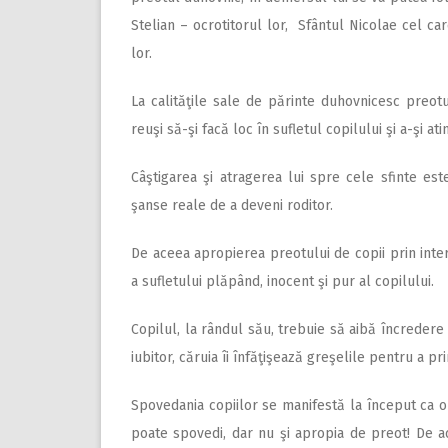
Stelian – ocrotitorul lor, Sfântul Nicolae cel ca
lor.
La calităţile sale de părinte duhovnicesc preot
reuşi să-şi facă loc în sufletul copilului şi a-şi a
Câştigarea şi atragerea lui spre cele sfinte est
şanse reale de a deveni roditor.
De aceea apropierea preotului de copii prin inte
a sufletului plăpând, inocent şi pur al copilului.
Copilul, la rândul său, trebuie să aibă încredere
iubitor, căruia îi înfăţişează greşelile pentru a 
Spovedania copiilor se manifestă la început ca o 
poate spovedi, dar nu şi apropia de preot! De 