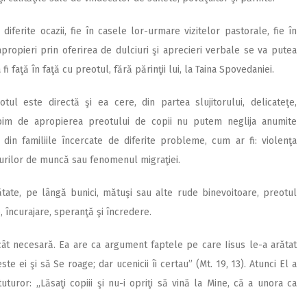
diferite ocazii, fie în casele lor-urmare vizitelor pastorale, fie în
 apropieri prin oferirea de dulciuri şi aprecieri verbale se va putea
i faţă în faţă cu preotul, fără părinţii lui, la Taina Spovedaniei.
otul este directă şi ea cere, din partea slujitorului, delicateţe,
bim de apropierea preotului de copii nu putem neglija anumite
 din familiile încercate de diferite probleme, cum ar fi: violenţa
curilor de muncă sau fenomenul migraţiei.
nătate, pe lângă bunici, mătuşi sau alte rude binevoitoare, preotul
 încurajare, speranţă şi încredere.
ât necesară. Ea are ca argument faptele pe care Iisus le-a arătat
ste ei şi să Se roage; dar ucenicii îi certau” (Mt. 19, 13). Atunci El a
uturor: ,,Lăsaţi copiii şi nu-i opriţi să vină la Mine, că a unora ca