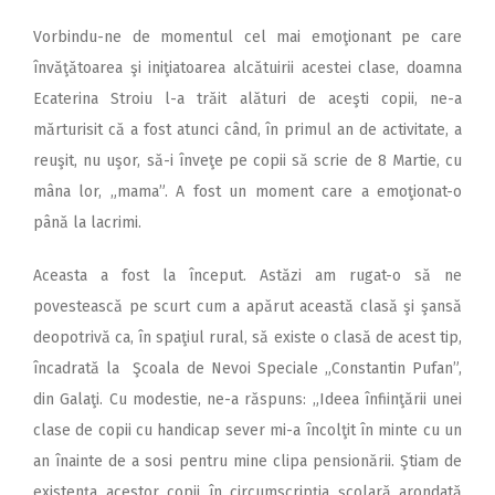
Vorbindu-ne de momentul cel mai emoţionant pe care
învăţătoarea şi iniţiatoarea alcătuirii acestei clase, doamna
Ecaterina Stroiu l-a trăit alături de aceşti copii, ne-a
mărturisit că a fost atunci când, în primul an de activitate, a
reuşit, nu uşor, să-i înveţe pe copii să scrie de 8 Martie, cu
mâna lor, „mama”. A fost un moment care a emoţionat-o
până la lacrimi.
Aceasta a fost la început. Astăzi am rugat-o să ne
povestească pe scurt cum a apărut această clasă şi şansă
deopotrivă ca, în spaţiul rural, să existe o clasă de acest tip,
încadrată la Şcoala de Nevoi Speciale „Constantin Pufan”,
din Galaţi. Cu modestie, ne-a răspuns: „Ideea înfiinţării unei
clase de copii cu handicap sever mi-a încolţit în minte cu un
an înainte de a sosi pentru mine clipa pensionării. Ştiam de
existenţa acestor copii în circumscripţia şcolară arondată