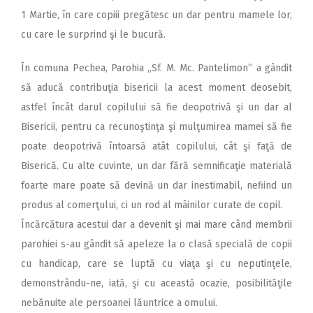
1 Martie, în care copiii pregătesc un dar pentru mamele lor,
cu care le surprind şi le bucură.
În comuna Pechea, Parohia „Sf. M. Mc. Pantelimon” a gândit
să aducă contribuţia bisericii la acest moment deosebit,
astfel încât darul copilului să fie deopotrivă şi un dar al
Bisericii, pentru ca recunoştinţa şi mulţumirea mamei să fie
poate deopotrivă întoarsă atât copilului, cât şi faţă de
Biserică. Cu alte cuvinte, un dar fără semnificaţie materială
foarte mare poate să devină un dar inestimabil, nefiind un
produs al comerţului, ci un rod al mâinilor curate de copil.
Încărcătura acestui dar a devenit şi mai mare când membrii
parohiei s-au gândit să apeleze la o clasă specială de copii
cu handicap, care se luptă cu viaţa şi cu neputinţele,
demonstrându-ne, iată, şi cu această ocazie, posibilităţile
nebănuite ale persoanei lăuntrice a omului.