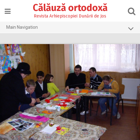
Skip
Călăuză ortodoxă
to
content
Revista Arhiepiscopiei Dunării de Jos
Main Navigation
Prima pagină
2026
2025
2024
2023
2022
2021
2020
2019