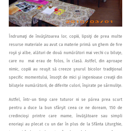
Îndrumaţi de învăţătoarea lor, copiii, lipsiţi de prea multe
resurse materiale au avut ca materie primă un ghem de fire
roşii şi albe, alături de două numărători mai vechi cu biluţe,
care nu mai erau de folos, în clasă. Astfel, din aproape
nimic, copiii au reuşit să creeze şnurul bicolor tradiţional
specific momentului, însoţit de mici şi ingenioase creaţii din
biluţele numărătorii, de diferite culori, înşirate pe sârmuliţe.
Astfel, într-un timp care tuturor ni se părea prea scurt
pentru a duce la bun sfârşit ceea ce ne doream, 150 de
credincioşi printre care mame, învăţătoare sau simpli
enoriaşi au plecat cu un dar în plus de la Sfânta Liturghie,