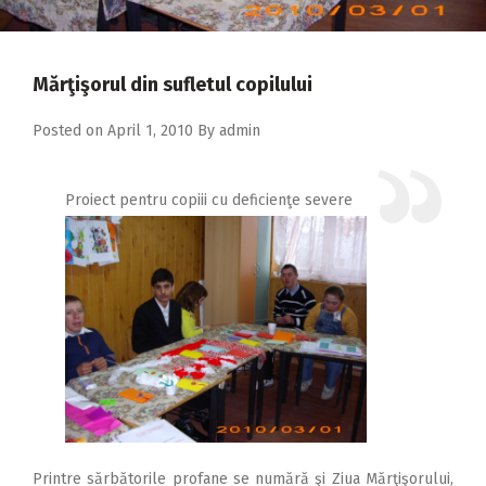
2018
2017
Mărţişorul din sufletul copilului
2016
2015
Posted on
April 1, 2010
By
admin
2014
Proiect pentru copiii cu deficienţe severe
2013
2012
2011
2010
2009
Printre sărbătorile profane se numără şi Ziua Mărţişorului,