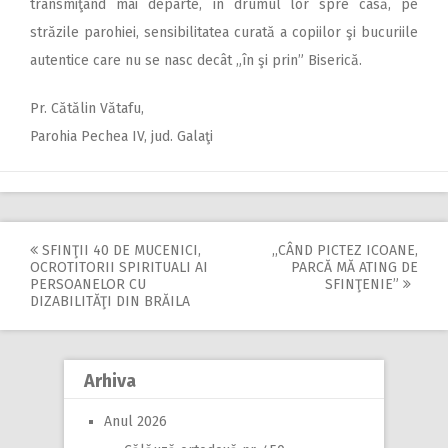
transmiţând mai departe, în drumul lor spre casă, pe
străzile parohiei, sensibilitatea curată a copiilor şi bucuriile
autentice care nu se nasc decât „în şi prin” Biserică.
Pr. Cătălin Vătafu,
Parohia Pechea IV, jud. Galaţi
SFINŢII 40 DE MUCENICI,
,,CÂND PICTEZ ICOANE,
Post
OCROTITORII SPIRITUALI AI
PARCĂ MĂ ATING DE
PERSOANELOR CU
SFINŢENIE”
navigation
DIZABILITĂŢI DIN BRĂILA
Arhiva
Anul 2026