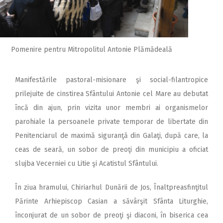
Pomenire pentru Mitropolitul Antonie Plămădeală
Manifestările pastoral-misionare şi social-filantropice
prilejuite de cinstirea Sfântului Antonie cel Mare au debutat
încă din ajun, prin vizita unor membri ai organismelor
parohiale la persoanele private temporar de libertate din
Penitenciarul de maximă siguranţă din Galaţi, după care, la
ceas de seară, un sobor de preoţi din municipiu a oficiat
slujba Vecerniei cu Litie şi Acatistul Sfântului.
În ziua hramului, Chiriarhul Dunării de Jos, Înaltpreasfinţitul
Părinte Arhiepiscop Casian a săvârşit Sfânta Liturghie,
înconjurat de un sobor de preoţi şi diaconi, în biserica cea