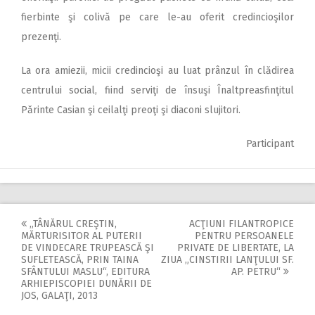
fierbinte şi colivă pe care le-au oferit credincioşilor
prezenţi.
La ora amiezii, micii credincioşi au luat prânzul în clădirea
centrului social, fiind serviţi de însuşi Înaltpreasfinţitul
Părinte Casian şi ceilalţi preoţi şi diaconi slujitori.
Participant
„TÂNĂRUL CREŞTIN,
ACŢIUNI FILANTROPICE
Post
MĂRTURISITOR AL PUTERII
PENTRU PERSOANELE
DE VINDECARE TRUPEASCĂ ŞI
PRIVATE DE LIBERTATE, LA
navigation
SUFLETEASCĂ, PRIN TAINA
ZIUA „CINSTIRII LANŢULUI SF.
SFÂNTULUI MASLU“, EDITURA
AP. PETRU“
ARHIEPISCOPIEI DUNĂRII DE
JOS, GALAŢI, 2013