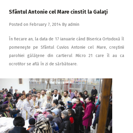
2018
Sfântul Antonie cel Mare cinstit la Galaţi
2017
Posted on
February 7, 2014
By
admin
2016
2015
În fiecare an, la data de 17 ianuarie când Biserica Ortodoxă îl
2014
pomeneşte pe Sfântul Cuvios Antonie cel Mare, creştinii
parohiei gălăţene din cartierul Micro 21 care îl au ca
2013
ocrotitor se află în zi de sărbătoare.
2012
2011
2010
2009