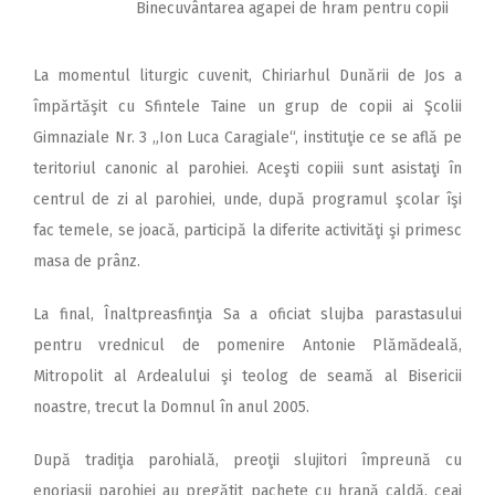
Binecuvântarea agapei de hram pentru copii
La momentul liturgic cuvenit, Chiriarhul Dunării de Jos a
împărtăşit cu Sfintele Taine un grup de copii ai Şcolii
Gimnaziale Nr. 3 „Ion Luca Caragiale“, instituţie ce se află pe
teritoriul canonic al parohiei. Aceşti copiii sunt asistaţi în
centrul de zi al parohiei, unde, după programul şcolar îşi
fac temele, se joacă, participă la diferite activităţi şi primesc
masa de prânz.
La final, Înaltpreasfinţia Sa a oficiat slujba parastasului
pentru vrednicul de pomenire Antonie Plămădeală,
Mitropolit al Ardealului şi teolog de seamă al Bisericii
noastre, trecut la Domnul în anul 2005.
După tradiţia parohială, preoţii slujitori împreună cu
enoriaşii parohiei au pregătit pachete cu hrană caldă, ceai