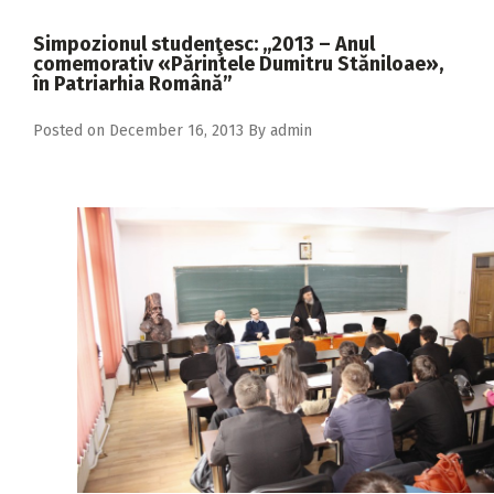
2018
Simpozionul studenţesc: ,,2013 – Anul
2017
comemorativ «Părintele Dumitru Stăniloae»,
în Patriarhia Română”
2016
Posted on
December 16, 2013
By
admin
2015
2014
2013
2012
2011
2010
2009