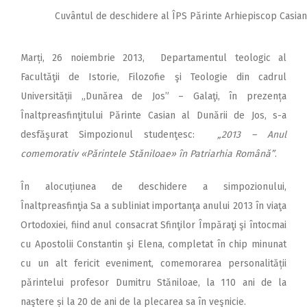
Cuvântul de deschidere al ÎPS Părinte Arhiepiscop Casian
Marți, 26 noiembrie 2013, Departamentul teologic al
Facultăţii de Istorie, Filozofie şi Teologie din cadrul
Universității „Dunărea de Jos” – Galaţi, în prezența
Înaltpreasfinţitului Părinte Casian al Dunării de Jos, s-a
desfăşurat Simpozionul studenţesc:
„2013 – Anul
comemorativ «Părintele Stăniloae» în Patriarhia Română”
.
În alocuțiunea de deschidere a simpozionului,
Înaltpreasfinţia Sa a subliniat importanţa anului 2013 în viaţa
Ortodoxiei, fiind anul consacrat Sfinţilor Împăraţi şi întocmai
cu Apostolii Constantin şi Elena, completat în chip minunat
cu un alt fericit eveniment, comemorarea personalității
părintelui profesor Dumitru Stăniloae, la 110 ani de la
naştere și la 20 de ani de la plecarea sa în veşnicie.