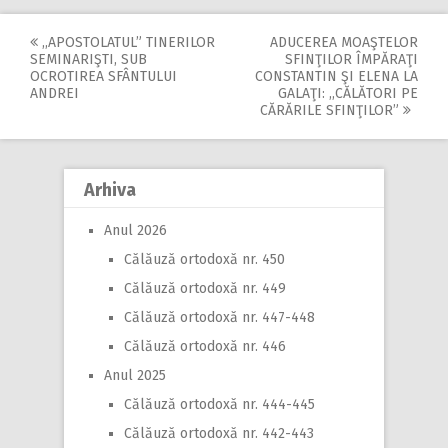
,,APOSTOLATUL” TINERILOR
ADUCEREA MOAŞTELOR
Post
SEMINARIŞTI, SUB
SFINŢILOR ÎMPĂRAŢI
OCROTIREA SFÂNTULUI
CONSTANTIN ŞI ELENA LA
navigation
ANDREI
GALAŢI: ,,CĂLĂTORI PE
CĂRĂRILE SFINŢILOR”
Arhiva
Anul 2026
Călăuză ortodoxă nr. 450
Călăuză ortodoxă nr. 449
Călăuză ortodoxă nr. 447-448
Călăuză ortodoxă nr. 446
Anul 2025
Călăuză ortodoxă nr. 444-445
Călăuză ortodoxă nr. 442-443