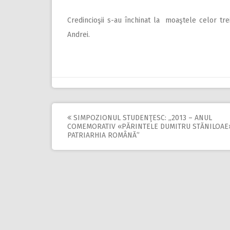
Credincioşii s-au închinat la moaştele celor tre
Andrei.
SIMPOZIONUL STUDENŢESC: ,,2013 – ANUL
Post
COMEMORATIV «PĂRINTELE DUMITRU STĂNILOAE»
PATRIARHIA ROMÂNĂ”
navigation