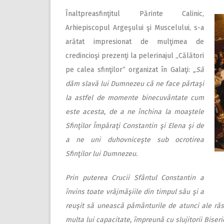
Înaltpreasfinţitul Părinte Calinic,
Arhiepiscopul Argeşului şi Muscelului, s-a
arătat impresionat de mulţimea de
credincioşi prezenţi la pelerinajul „Călători
pe calea sfinţilor“ organizat în Galaţi:
„Să
dăm slavă lui Dumnezeu că ne face părtaşi
la astfel de momente binecuvântate cum
este acesta, de a ne închina la moaştele
Sfinţilor Împăraţi Constantin şi Elena şi de
a ne uni duhovniceşte sub ocrotirea
Sfinţilor lui Dumnezeu.
Prin puterea Crucii Sfântul Constantin a
învins toate vrăjmăşiile din timpul său şi a
reuşit să unească pământurile de atunci ale răsăr
multa lui capacitate, împreună cu slujitorii Biseric