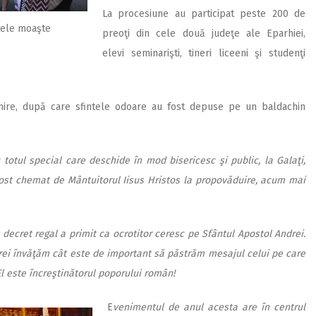
La procesiune au participat peste 200 de
ntele moaşte
preoţi din cele două judeţe ale Eparhiei,
elevi seminarişti, tineri liceeni şi studenţi
umire, după care sfintele odoare au fost depuse pe un baldachin
tul special care deschide în mod bisericesc şi public, la Galaţi,
 fost chemat de Mântuitorul Iisus Hristos la propovăduire, acum mai
t decret regal a primit ca ocrotitor ceresc pe Sfântul Apostol Andrei.
rei învăţăm cât este de important să păstrăm mesajul celui pe care
El este încreştinătorul poporului român!
E
venimentul de anul acesta are în centrul