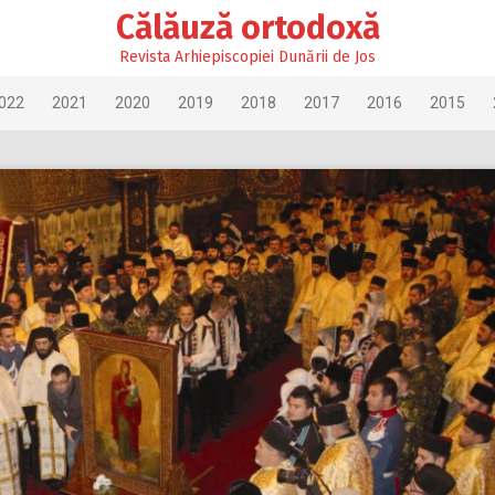
Călăuză ortodoxă
Revista Arhiepiscopiei Dunării de Jos
022
2021
2020
2019
2018
2017
2016
2015