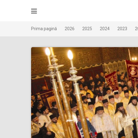
Skip
to
content
Prima pagină
2026
2025
2024
2023
2