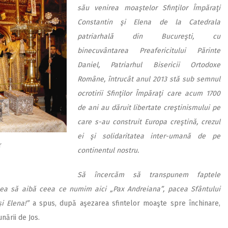
său venirea moaştelor Sfinţilor Împăraţi
Constantin şi Elena de la Catedrala
patriarhală din Bucureşti, cu
binecuvântarea Preafericitului Părinte
Daniel, Patriarhul Bisericii Ortodoxe
Române, întrucât anul 2013 stă sub semnul
ocrotirii Sfinţilor Împăraţi care acum 1700
de ani au dăruit libertate creştinismului pe
care s-au construit Europa creştină, crezul
ei şi solidaritatea inter-umană de pe
r
continentul nostru.
Să încercăm să transpunem faptele
umea să aibă ceea ce numim aici „Pax Andreiana”, pacea Sfântului
şi Elena!”
a spus, după aşezarea sfintelor moaşte spre închinare,
nării de Jos.