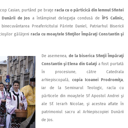
piscop Casian, purtând pe braţe
racla cu o părticică din lemnul Sfintei
i Dunării de Jos
a întâmpinat delegaţia condusă de
ÎPS Calinic,
binecuvântarea Preafericitului Părinte Daniel, Patriarhul Bisericii
ioşilor gălăţeni
racla cu moaştele Sfinţilor Împăraţi Constantin şi
De asemenea,
de la biserica Sfinţii Împăraţi
Constantin şi Elena din Galaţi
a fost purtată
în procesiune, către Catedrala
arhiepiscopală,
copia Icoanei Prodromiţa
,
iar de la Seminarul Teologic, racla cu
părticele din moaştele Sf Apostol Andrei şi
ale Sf. Ierarh Nicolae, şi acestea aflate în
patrimoniul sacru al Arhiepiscopiei Dunării
de Jos.