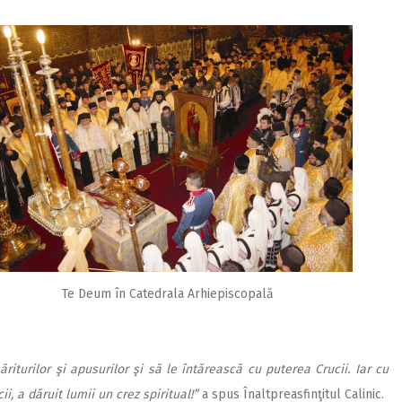
Te Deum în Catedrala Arhiepiscopală
iturilor şi apusurilor şi să le întărească cu puterea Crucii. Iar cu
ii, a dăruit lumii un crez spiritual!”
a spus Înaltpreasfinţitul Calinic.