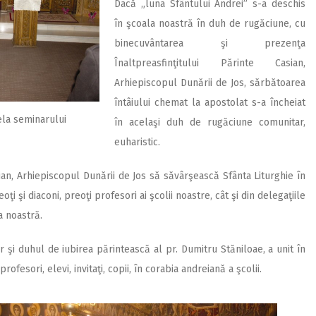
Dacă „luna Sfântului Andrei” s-a deschis
în şcoala noastră în duh de rugăciune, cu
binecuvântarea şi prezenţa
Înaltpreasfinţitului Părinte Casian,
Arhiepiscopul Dunării de Jos, sărbătoarea
întâiului chemat la apostolat s-a încheiat
ela seminarului
în acelaşi duh de rugăciune comunitar,
euharistic.
ian, Arhiepiscopul Dunării de Jos să săvârşească Sfânta Liturghie în
i şi diaconi, preoţi profesori ai şcolii noastre, cât şi din delegaţiile
a noastră.
r şi duhul de iubirea părintească al pr. Dumitru Stăniloae, a unit în
rofesori, elevi, invitaţi, copii, în corabia andreiană a şcolii.