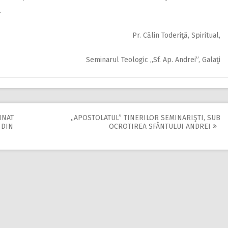
.
Pr. Călin Toderiţă, Spiritual,
Seminarul Teologic ,,Sf. Ap. Andrei”, Galaţi
INAT
,,APOSTOLATUL” TINERILOR SEMINARIŞTI, SUB
 DIN
OCROTIREA SFÂNTULUI ANDREI