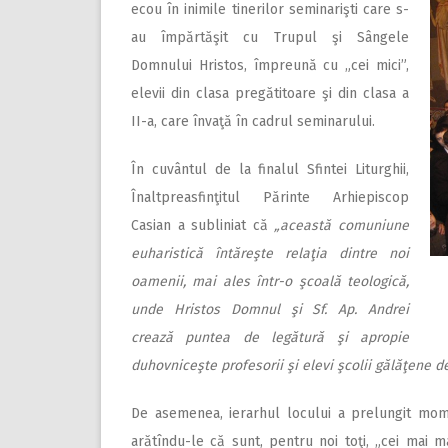
ecou în inimile tinerilor seminarişti care s-
au împărtăşit cu Trupul şi Sângele
Domnului Hristos, împreună cu „cei mici”,
elevii din clasa pregătitoare şi din clasa a
II-a, care învaţă în cadrul seminarului.
În cuvântul de la finalul Sfintei Liturghii,
Înaltpreasfinţitul Părinte Arhiepiscop
Casian a subliniat că
„această comuniune
euharistică întăreşte relaţia dintre noi
oamenii, mai ales într-o şcoală teologică,
unde Hristos Domnul şi Sf. Ap. Andrei
crează puntea de legătură şi apropie
duhovniceşte profesorii şi elevi şcolii gălăţene de 
De asemenea, ierarhul locului a prelungit momen
arătîndu-le că sunt, pentru noi toţi, „cei mai m