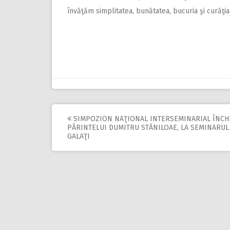
învăţăm simplitatea, bunătatea, bucuria şi curăţia
SIMPOZION NAŢIONAL INTERSEMINARIAL ÎNCH
Post
PĂRINTELUI DUMITRU STĂNILOAE, LA SEMINARUL
GALAŢI
navigation