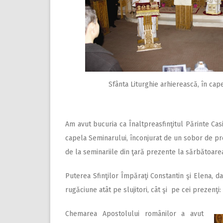
Sfânta Liturghie arhierească, în cap
Am avut bucuria ca Înaltpreasfinţitul Părinte Cas
capela Seminarului, înconjurat de un sobor de preoţ
de la seminariile din ţară prezente la sărbătoare
Puterea Sfinţilor Împăraţi Constantin şi Elena, da
rugăciune atât pe slujitori, cât şi pe cei prezenţi: p
Chemarea Apostolului românilor a avut