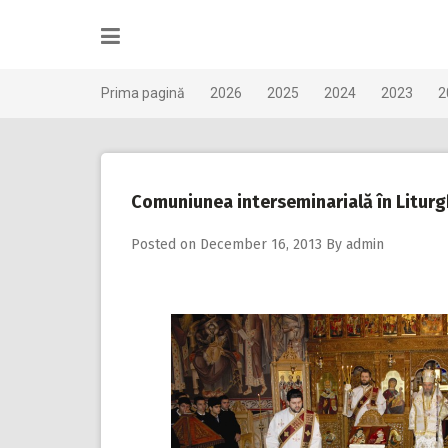
Skip
to
content
Prima pagină
2026
2025
2024
2023
2
Comuniunea interseminarială în Liturg
Posted on
December 16, 2013
By
admin