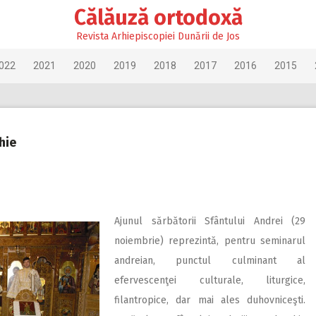
Călăuză ortodoxă
Revista Arhiepiscopiei Dunării de Jos
022
2021
2020
2019
2018
2017
2016
2015
hie
Ajunul sărbătorii Sfântului Andrei (29
noiembrie) reprezintă, pentru seminarul
andreian, punctul culminant al
efervescenţei culturale, liturgice,
filantropice, dar mai ales duhovniceşti.