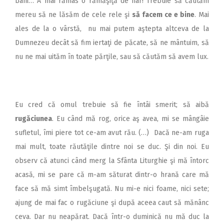
bani… A mai rămas o rămăşiţă de har! Trebuie să căutăm
mereu să ne lăsăm de cele rele şi
să facem ce e bine
. Mai
ales de la o vârstă, nu mai putem aştepta altceva de la
Dumnezeu decât să fim iertaţi de păcate, să ne mântuim, să
nu ne mai uităm în toate părţile, sau să căutăm să avem lux.
Eu cred că omul trebuie să fie întâi smerit; să aibă
rugăciunea
. Eu când mă rog, orice aş avea, mi se mângâie
sufletul, îmi piere tot ce-am avut rău. (…) Dacă ne-am ruga
mai mult, toate răutăţile dintre noi se duc. Şi din noi. Eu
observ că atunci când merg la Sfânta Liturghie şi mă întorc
acasă, mi se pare că m-am săturat dintr-o hrană care mă
face să mă simt îmbelşugată. Nu mi-e nici foame, nici sete;
ajung de mai fac o rugăciune şi după aceea caut să mănânc
ceva. Dar nu neapărat. Dacă într-o duminică nu mă duc la