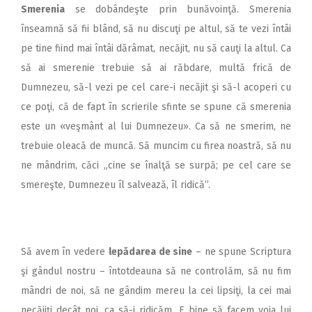
2018
Smerenia
se dobândeşte prin bunăvoinţă. Smerenia
înseamnă să fii blând, să nu discuţi pe altul, să te vezi întâi
2017
pe tine fiind mai întâi dărâmat, necăjit, nu să cauţi la altul. Ca
2016
să ai smerenie trebuie să ai răbdare, multă frică de
2015
Dumnezeu, să-l vezi pe cel care-i necăjit şi să-l acoperi cu
ce poţi, că de fapt în scrierile sfinte se spune că smerenia
2014
este un «veşmânt al lui Dumnezeu». Ca să ne smerim, ne
2013
trebuie oleacă de muncă. Să muncim cu firea noastră, să nu
2012
ne mândrim, căci „cine se înalţă se surpă; pe cel care se
smereşte, Dumnezeu îl salvează, îl ridică”.
2011
2010
2009
Să avem în vedere
lepădarea de sine
– ne spune Scriptura
şi gândul nostru – întotdeauna să ne controlăm, să nu fim
mândri de noi, să ne gândim mereu la cei lipsiţi, la cei mai
necăjiţi decât noi, ca să-i ridicăm. E bine să facem voia lui