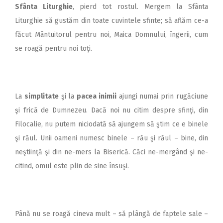
Sfânta Liturghie
, pierd tot rostul. Mergem la Sfânta
Liturghie să gustăm din toate cuvintele sfinte; să aflăm ce-a
făcut Mântuitorul pentru noi, Maica Domnului, îngerii, cum
se roagă pentru noi toţi.
La
simplitate
şi la
pacea inimii
ajungi numai prin rugăciune
şi frică de Dumnezeu. Dacă noi nu citim despre sfinţi, din
Filocalie, nu putem niciodată să ajungem să ştim ce e binele
şi răul. Unii oameni numesc binele – rău şi răul – bine, din
neştiinţă şi din ne-mers la Biserică. Căci ne-mergând şi ne-
citind, omul este plin de sine însuşi.
Până nu se roagă cineva mult – să plângă de faptele sale –