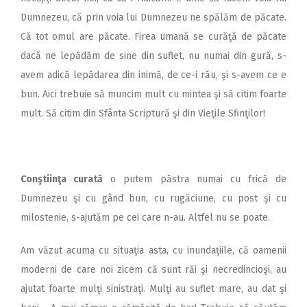
Dumnezeu, că prin voia lui Dumnezeu ne spălăm de păcate.
Că tot omul are păcate. Firea umană se curăţă de păcate
dacă ne lepădăm de sine din suflet, nu numai din gură, s-
avem adică lepădarea din inimă, de ce-i rău, şi s-avem ce e
bun. Aici trebuie să muncim mult cu mintea şi să citim foarte
mult. Să citim din Sfânta Scriptură şi din Vieţile Sfinţilor!
Conştiinţa curată
o putem păstra numai cu frică de
Dumnezeu şi cu gând bun, cu rugăciune, cu post şi cu
milostenie, s-ajutăm pe cei care n-au. Altfel nu se poate.
Am văzut acuma cu situaţia asta, cu inundaţiile, că oamenii
moderni de care noi zicem că sunt răi şi necredincioşi, au
ajutat foarte mulţi sinistraţi. Mulţi au suflet mare, au dat şi