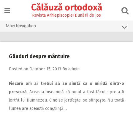
Skip
Călăuză ortodoxă
to
content
Revista Arhiepiscopiei Dunării de Jos
Main Navigation
Prima pagină
2026
Gânduri despre mântuire
2025
Posted on
October 15, 2013
By
admin
2024
2023
Fiecare om ar trebui să se simtă ca o miridă dintr-o
2022
prescură
. Aceasta înseamnă că omul a fost făcut spre a fi
jertfit lui Dumnezeu. Cine se jertfeşte, se sfinţeşte. Nu toată
2021
lumea are această conştiinţă…
2020
2019