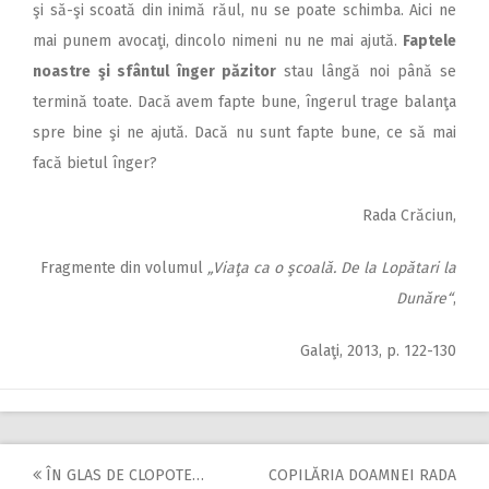
şi să-şi scoată din inimă răul, nu se poate schimba. Aici ne
mai punem avocaţi, dincolo nimeni nu ne mai ajută.
Faptele
noastre
şi sfântul înger păzitor
stau lângă noi până se
termină toate. Dacă avem fapte bune, îngerul trage balanţa
spre bine şi ne ajută. Dacă nu sunt fapte bune, ce să mai
facă bietul înger?
Rada Crăciun,
Fragmente din volumul
„Viaţa ca o şcoală. De la Lopătari la
Dunăre“
,
Galaţi, 2013, p. 122-130
ÎN GLAS DE CLOPOTE…
COPILĂRIA DOAMNEI RADA