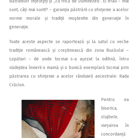
bătrânilor înțelepți și „cu frică de Dumnezeu”. Ei erau – mai
sunt, câți mai sunt!? – garanția păstrării cu sfințenie a acelor
norme morale și tradiții moştenite din generație în
generație.
Toate aceste aspecte se raportează și la satul cu veche
tradiție românească și creștinească din zona Buzăului –
Lopătari – de unde tocmai s-a așezat la odihnă, întru
nădejdea învierii o mamă și o bunică exemplară tocmai prin
păstrarea cu sfințenie a acelor rânduieli ancestrale: Rada
Crăciun.
Pentru ea
biserica,
slujbele,
viețuirea în
concordanță