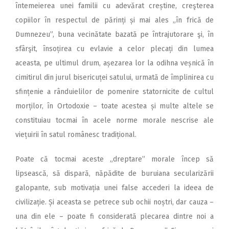
întemeierea unei familii cu adevărat creștine, creşterea
copiilor în respectul de părinți și mai ales „în frică de
Dumnezeu”, buna vecinătate bazată pe întrajutorare şi, în
sfârşit, însoțirea cu evlavie a celor plecați din lumea
aceasta, pe ultimul drum, așezarea lor la odihna veșnică în
cimitirul din jurul bisericuței satului, urmată de împlinirea cu
sfințenie a rânduielilor de pomenire statornicite de cultul
morților, în Ortodoxie – toate acestea și multe altele se
constituiau tocmai în acele norme morale nescrise ale
viețuirii în satul românesc tradițional.
Poate că tocmai aceste „dreptare” morale încep să
lipsească, să dispară, năpădite de buruiana secularizării
galopante, sub motivația unei false accederi la ideea de
civilizație. Și aceasta se petrece sub ochii noștri, dar cauza –
una din ele – poate fi considerată plecarea dintre noi a