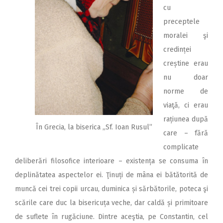
cu
preceptele
moralei şi
credinței
creștine erau
nu doar
norme de
viaţă, ci erau
rațiunea după
În Grecia, la biserica ,,Sf. Ioan Rusul”
care – fără
complicate
deliberări filosofice interioare – existența se consuma în
deplinătatea aspectelor ei. Ţinuți de mâna ei bătătorită de
muncă cei trei copii urcau, duminica și sărbătorile, poteca şi
scările care duc la bisericuța veche, dar caldă și primitoare
de suflete în rugăciune. Dintre aceştia, pe Constantin, cel