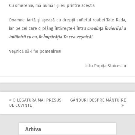
Cu smerenie, mă număr și eu printre aceștia.
Doamne, iartă şi aşează cu drepţii sufletul roabei Tale Rada,
iar pe cei care o plâng întăreşte-i întru
credinţa Învierii și a
întâlnirii cu ea, în Împărăția Ta cea veşnică!
Veşnică să-i fie pomenirea!
Lidia Popiţa Stoicescu
O LEGĂTURĂ MAI PRESUS
GÂNDURI DESPRE MÂNTUIRE
Post
DE CUVINTE
navigation
Arhiva