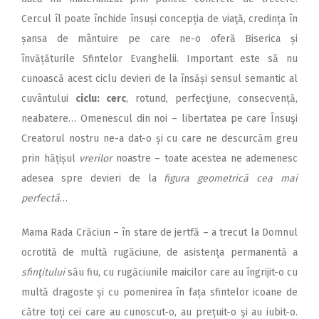
Cercul îl poate închide însuși concepția de viaţă, credința în
șansa de mântuire pe care ne-o oferă Biserica și
învățăturile Sfintelor Evanghelii. Important este să nu
cunoască acest ciclu devieri de la însăși sensul semantic al
cuvântului
ciclu: cerc
, rotund, perfecţiune, consecvență,
neabatere… Omenescul din noi – libertatea pe care Însuşi
Creatorul nostru ne-a dat-o și cu care ne descurcăm greu
prin hățișul
vrerilor
noastre – toate acestea ne ademenesc
adesea spre devieri de la
figura geometrică cea mai
perfectă
…
Mama Rada Crăciun – în stare de jertfă – a trecut la Domnul
ocrotită de multă rugăciune, de asistenţa permanentă a
sfinţitului
său fiu, cu rugăciunile maicilor care au îngrijit-o cu
multă dragoste și cu pomenirea în fața sfintelor icoane de
către toți cei care au cunoscut-o, au prețuit-o şi au iubit-o.