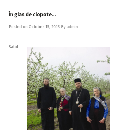
2018
2017
În glas de clopote…
2016
Posted on
October 15, 2013
By
admin
2015
2014
Satul
2013
2012
2011
2010
2009