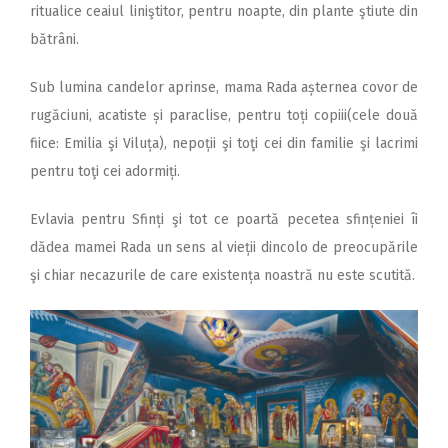
ritualice ceaiul liniştitor, pentru noapte, din plante ştiute din
bătrâni.
Sub lumina candelor aprinse, mama Rada așternea covor de
rugăciuni, acatiste și paraclise, pentru toți copiii(cele două
fiice: Emilia şi Viluța), nepoții şi toţi cei din familie şi lacrimi
pentru toţi cei adormiți.
Evlavia pentru Sfinți şi tot ce poartă pecetea sfințeniei îi
dădea mamei Rada un sens al vieții dincolo de preocupările
şi chiar necazurile de care existența noastră nu este scutită.