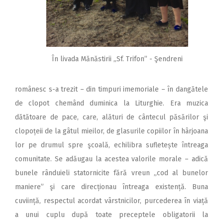
În livada Mănăstirii ,,Sf. Trifon” - Şendreni
românesc s-a trezit – din timpuri imemoriale – în dangătele
de clopot chemând duminica la Liturghie. Era muzica
dătătoare de pace, care, alături de cântecul păsărilor şi
clopoțeii de la gâtul mieilor, de glasurile copiilor în hârjoana
lor pe drumul spre şcoală, echilibra sufletește întreaga
comunitate. Se adăugau la acestea valorile morale – adică
bunele rânduieli statornicite fără vreun „cod al bunelor
maniere” şi care direcționau întreaga existență. Buna
cuviință, respectul acordat vârstnicilor, purcederea în viață
a unui cuplu după toate preceptele obligatorii la