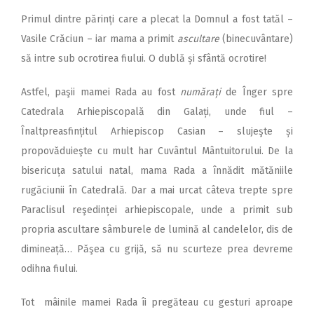
Primul dintre părinți care a plecat la Domnul a fost tatăl –
Vasile Crăciun – iar mama a primit
ascultare
(binecuvântare)
să intre sub ocrotirea fiului. O dublă și sfântă ocrotire!
Astfel, paşii mamei Rada au fost
numărați
de Înger spre
Catedrala Arhiepiscopală din Galați, unde fiul –
Înaltpreasfințitul Arhiepiscop Casian – slujeşte și
propovăduieşte cu mult har Cuvântul Mântuitorului. De la
bisericuța satului natal, mama Rada a înnădit mătăniile
rugăciunii în Catedrală. Dar a mai urcat câteva trepte spre
Paraclisul reşedinței arhiepiscopale, unde a primit sub
propria ascultare sâmburele de lumină al candelelor, dis de
dimineață… Păşea cu grijă, să nu scurteze prea devreme
odihna fiului.
Tot mâinile mamei Rada îi pregăteau cu gesturi aproape