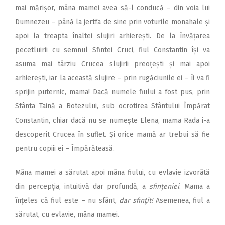
mai mărișor, mâna mamei avea să-l conducă – din voia lui
Dumnezeu – până la jertfa de sine prin voturile monahale și
apoi la treapta înaltei slujiri arhierești. De la învățarea
pecetluirii cu semnul Sfintei Cruci, fiul Constantin își va
asuma mai târziu Crucea slujirii preoțești și mai apoi
arhierești, iar la această slujire – prin rugăciunile ei – îi va fi
sprijin puternic, mama! Dacă numele fiului a fost pus, prin
Sfânta Taină a Botezului, sub ocrotirea Sfântului Împărat
Constantin, chiar dacă nu se numeşte Elena, mama Rada i-a
descoperit Crucea în suflet. Și orice mamă ar trebui să fie
pentru copiii ei – Împărăteasă.
Mâna mamei a sărutat apoi mâna fiului, cu evlavie izvorâtă
din percepția, intuitivă dar profundă, a
sfințeniei
. Mama a
înțeles că fiul este – nu sfânt,
dar sfinţit!
Asemenea, fiul a
sărutat, cu evlavie, mâna mamei.