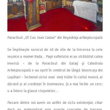
Paraclisul ,,Sf. Cuv. Ioan Casian” din Reşedinţa arhiepiscopală
Se împlinește sorocul de 40 de zile de la trecerea la cele
veșnice a mamei Rada… Paşii sufletului ei au străbătut calea
inversă – de la Paraclisul din Galaţi şi Catedrala
Arhiepiscopală s-au oprit în cimitirul de lângă bisericuța din
Lopătari – încheind ciclul unei vieți trăite în cultul muncii, al
dăruirii și al credinței în Dumnezeu. Și a mai închis un cerc:
s-a întors la glasul clopotelor…
Fiecare dintre noi avem un astfel de ciclu existențial, chiar
dacă nu materializat prin puncte concrete de trecere.