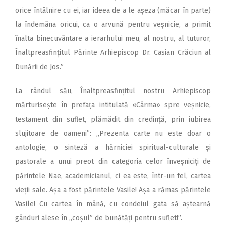
orice întâlnire cu ei, iar ideea de a le așeza (măcar în parte)
la îndemâna oricui, ca o arvună pentru veșnicie, a primit
înalta binecuvântare a ierarhului meu, al nostru, al tuturor,
Înaltpreasfințitul Părinte Arhiepiscop Dr. Casian Crăciun al
Dunării de Jos.”
La rândul său, Înaltpreasfințitul nostru Arhiepiscop
mărturisește în prefața intitulată «Cârma» spre veșnicie,
testament din suflet, plămădit din credință, prin iubirea
slujitoare de oameni”: „Prezenta carte nu este doar o
antologie, o sinteză a hărniciei spiritual-culturale și
pastorale a unui preot din categoria celor înveșniciți de
părintele Nae, academicianul, ci ea este, într-un fel, cartea
vieții sale. Așa a fost părintele Vasile! Așa a rămas părintele
Vasile! Cu cartea în mână, cu condeiul gata să aștearnă
gânduri alese în „coșul” de bunătăți pentru suflet!”.