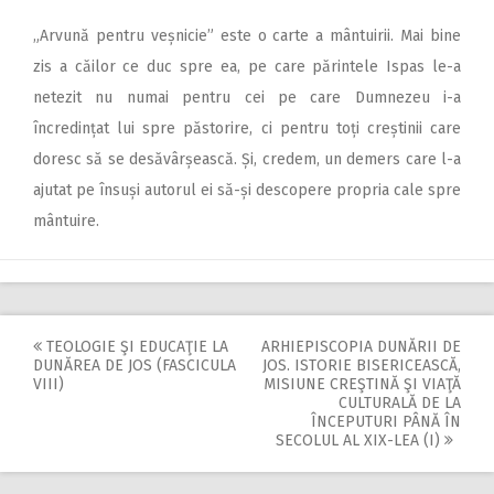
„Arvună pentru veșnicie” este o carte a mântuirii. Mai bine
zis a căilor ce duc spre ea, pe care părintele Ispas le-a
netezit nu numai pentru cei pe care Dumnezeu i-a
încredințat lui spre păstorire, ci pentru toți creștinii care
doresc să se desăvârșească. Și, credem, un demers care l-a
ajutat pe însuși autorul ei să-și descopere propria cale spre
mântuire.
TEOLOGIE ŞI EDUCAŢIE LA
ARHIEPISCOPIA DUNĂRII DE
Post
DUNĂREA DE JOS (FASCICULA
JOS. ISTORIE BISERICEASCĂ,
VIII)
MISIUNE CREŞTINĂ ŞI VIAŢĂ
navigation
CULTURALĂ DE LA
ÎNCEPUTURI PÂNĂ ÎN
SECOLUL AL XIX-LEA (I)