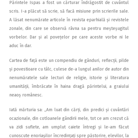
Părintele Ispas a fost un cărturar îndrăgostit de cuvântul
scris. I-a plăcut să scrie, să facă misiune prin scrierile sale.
A lăsat nenumărate articole în revista eparhială și revistele
zonale, din care se observă râvna sa pentru meșteșugitul
vorbelor. Dar și al povețelor pe care aceste vorbe ni le
aduc în dar.
Cartea de față este un compendiu de gânduri, reflecții, pilde
și povestioare cu tâlc, culese de-a lungul anilor de autor din
nenumăratele sale lecturi de religie, istorie și literatura
umanității, îmbrăcate în haina dragă părintelui, a graiului
neaoș românesc.
Iată mărturia sa: „Am luat din cărți, din predici și cuvântări
ocazionale, din cotloanele gândirii mele, tot ce am crezut că
va zidi suflete, am umplut caiete întregi și le-am făcut
cunoscute enoriașilor încredințați spre păstorire, elevilor, la