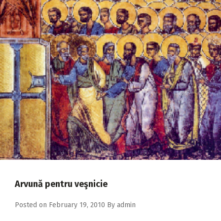
2018
2017
2016
2015
2014
2013
2012
2011
2010
2009
Arvună pentru veşnicie
Posted on
February 19, 2010
By
admin