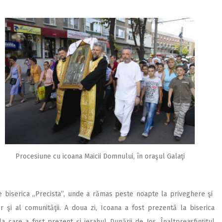
Procesiune cu icoana Maicii Domnului, în oraşul Galaţi
e biserica ,,Precista”, unde a rămas peste noapte la priveghere şi
 şi al comunităţii. A doua zi, Icoana a fost prezentă la biserica
 care a fost prezent şi ierahul Dunării de Jos, Înaltpreasfinţitul