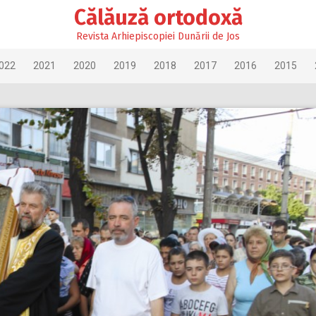
Călăuză ortodoxă
Revista Arhiepiscopiei Dunării de Jos
022
2021
2020
2019
2018
2017
2016
2015