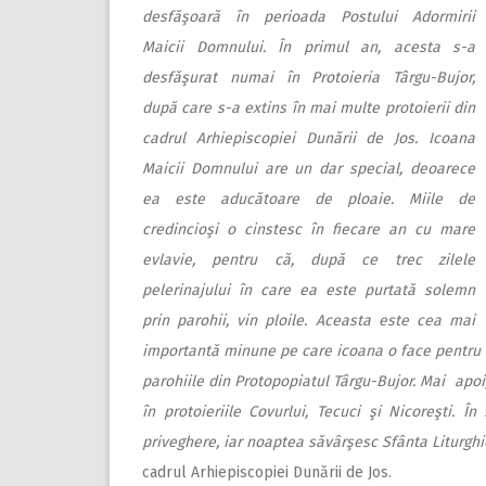
desfăşoară în perioada Postului Adormirii
Maicii Domnului. În primul an, acesta s-a
desfăşurat numai în Protoieria Târgu-Bujor,
după care s-a extins în mai multe protoierii din
cadrul Arhiepiscopiei Dunării de Jos. Icoana
Maicii Domnului are un dar special, deoarece
ea este aducătoare de ploaie. Miile de
credincioşi o cinstesc în fiecare an cu mare
evlavie, pentru că, după ce trec zilele
pelerinajului în care ea este purtată solemn
prin parohii, vin ploile. Aceasta este cea mai
importantă minune pe care icoana o face pentru cre
parohiile din Protopopiatul Târgu-Bujor. Mai apoi,
în protoieriile Covurlui, Tecuci şi Nicoreşti. Î
priveghere, iar noaptea săvârşesc Sfânta Liturghi
cadrul Arhiepiscopiei Dunării de Jos.