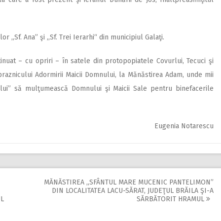
 ,,Sf. Ana” şi ,,Sf. Trei Ierarhi“ din municipiul Galaţi.
inuat – cu opriri – în satele din protopopiatele Covurlui, Tecuci şi
 praznicului Adormirii Maicii Domnului, la Mănăstirea Adam, unde mii
ului” să mulţumească Domnului şi Maicii Sale pentru binefacerile
Eugenia Notarescu
MĂNĂSTIREA ,,SFÂNTUL MARE MUCENIC PANTELIMON”
DIN LOCALITATEA LACU-SĂRAT, JUDEŢUL BRĂILA ŞI-A
UL
SĂRBĂTORIT HRAMUL