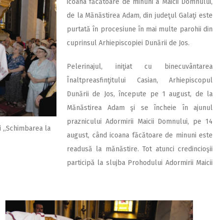
icoana făcătoare de minuni a Maicii Domnului,
de la Mănăstirea Adam, din judeţul Galaţi este
purtată în procesiune în mai multe parohii din
cuprinsul Arhiepiscopiei Dunării de Jos.
Pelerinajul, iniţiat cu binecuvântarea
Înaltpreasfinţitului Casian, Arhiepiscopul
Dunării de Jos, începute pe 1 august, de la
Mănăstirea Adam şi se încheie în ajunul
praznicului Adormirii Maicii Domnului, pe 14
i ,,Schimbarea la
august, când icoana făcătoare de minuni este
readusă la mănăstire. Tot atunci credincioşii
participă la slujba Prohodului Adormirii Maicii