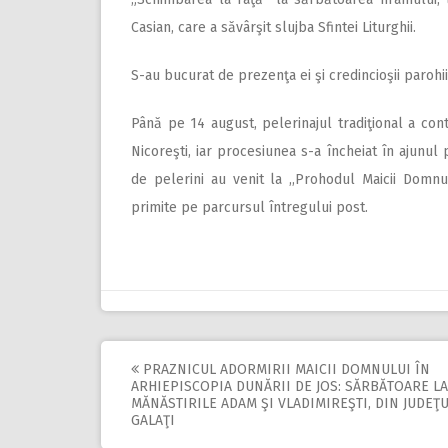
Casian, care a săvârşit slujba Sfintei Liturghii.
S-au bucurat de prezenţa ei şi credincioşii parohiilor
Până pe 14 august, pelerinajul tradiţional a cont
Nicoreşti, iar procesiunea s-a încheiat în ajunul
de pelerini au venit la ,,Prohodul Maicii Domn
primite pe parcursul întregului post.
PRAZNICUL ADORMIRII MAICII DOMNULUI ÎN
Post
ARHIEPISCOPIA DUNĂRII DE JOS: SĂRBĂTOARE LA
MĂNĂSTIRILE ADAM ŞI VLADIMIREŞTI, DIN JUDEŢ
navigation
GALAŢI