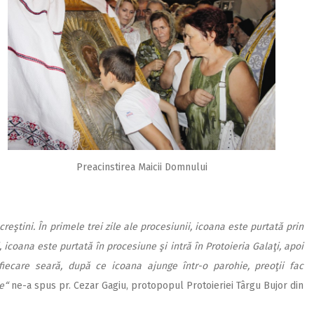
Preacinstirea Maicii Domnului
ştini. În primele trei zile ale procesiunii, icoana este purtată prin
 icoana este purtată în procesiune şi intră în Protoieria Galaţi, apoi
n fiecare seară, după ce icoana ajunge într-o parohie, preoţii fac
e“
ne-a spus pr. Cezar Gagiu, protopopul Protoieriei Târgu Bujor din