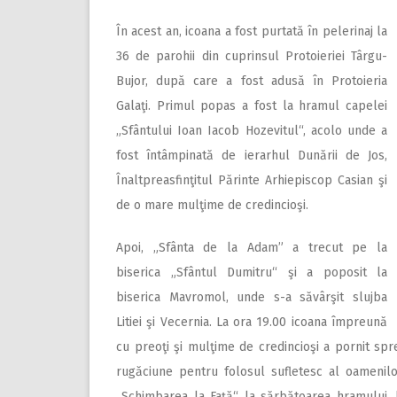
În acest an, icoana a fost purtată în pelerinaj la
36 de parohii din cuprinsul Protoieriei Târgu-
Bujor, după care a fost adusă în Protoieria
Galaţi. Primul popas a fost la hramul capelei
„Sfântului Ioan Iacob Hozevitul“, acolo unde a
fost întâmpinată de ierarhul Dunării de Jos,
Înaltpreasfinţitul Părinte Arhiepiscop Casian şi
de o mare mulţime de credincioşi.
Apoi, „Sfânta de la Adam” a trecut pe la
biserica „Sfântul Dumitru“ şi a poposit la
biserica Mavromol, unde s-a săvârşit slujba
Litiei şi Vecernia. La ora 19.00 icoana împreună
cu preoţi şi mulţime de credincioşi a pornit spr
rugăciune pentru folosul sufletesc al oamenilor
„Schimbarea la Faţă“ la sărbătoarea hramului, la