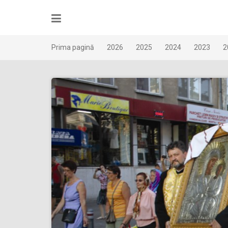
Skip
to
content
Prima pagină
2026
2025
2024
2023
2