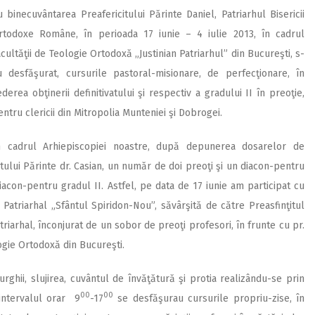
u binecuvântarea Preafericitului Părinte Daniel, Patriarhul Bisericii
rtodoxe Române, în perioada 17 iunie – 4 iulie 2013, în cadrul
acultăţii de Teologie Ortodoxă „Justinian Patriarhul” din Bucureşti, s-
u desfăşurat, cursurile pastoral-misionare, de perfecţionare, în
ederea obţinerii definitivatului şi respectiv a gradului II în preoţie,
entru clericii din Mitropolia Munteniei şi Dobrogei.
n cadrul Arhiepiscopiei noastre, după depunerea dosarelor de
itului Părinte dr. Casian, un număr de doi preoţi şi un diacon-pentru
diacon-pentru gradul II. Astfel, pe data de 17 iunie am participat cu
l Patriarhal „Sfântul Spiridon-Nou”, săvârşită de către Preasfinţitul
riarhal, înconjurat de un sobor de preoţi profesori, în frunte cu pr.
logie Ortodoxă din Bucureşti.
urghii, slujirea, cuvântul de învăţătură şi protia realizându-se prin
00
00
 intervalul orar 9
-17
se desfăşurau cursurile propriu-zise, în