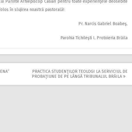
ui Părinte Arhiepiscop Casian pentru toate experienţele deosebite
olos în slujirea noastră pastorală!
Pr. Narcis Gabriel Boabeş,
Parohia Tichileşti I, Protoieria Brăila
LENA”
PRACTICA STUDENŢILOR TEOLOGI LA SERVICIUL DE
PROBAŢIUNE DE PE LÂNGĂ TRIBUNALUL BRĂILA