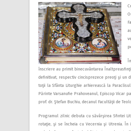
C
O
F
a
v
p
Î
înscriere au primit binecuvântarea Înaltpreasfinţ
definitivat, respectiv cincisprezece preoţi şi un 
toţii la Sfânta Liturghie arhierească la Paraclisu
Părinte Varsanufie Prahoveanul, Episcop Vicar pat
prof. dr. Ştefan Buchiu, decanul Facultăţii de Teo
Programul zilnic debuta cu săvârşirea Sfintei Lit
rotaţie, şi se încheia cu Vecernia şi Utrenia. În