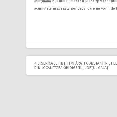
Mulţumim bunului Dumnezeu şi Înaltpreasfinţitul
acumulate în această perioadă, care ne vor fi de f
BISERICA ,,SFINŢII ÎMPĂRAŢI CONSTANTIN ŞI E
Post
DIN LOCALITATEA GHIDIGENI, JUDEŢUL GALAŢI
navigation