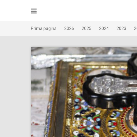
Skip
to
content
Prima pagină
2026
2025
2024
2023
2