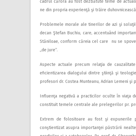
cadrul cărora au fost dezbătute teme de actuali
ne din propria experienţă şi trăire duhovnicească
Problemele morale ale tinerilor de azi şi soluţi
decan Ştefan Buchiu, care, accentuând importanţa 
Stăniloae, conform căreia cel care nu se spove
„de jure”.
Aspecte actuale precum relaţia de cauzalitate
eficientizarea dialogului dintre ştiinţă şi teol
profesori dr. Costea Munteanu, Adrian Lemeni şi p
Influenţa negativă a practicilor oculte în viaţa 
constituit temele centrale ale prelegerilor pr. pro
Extrem de folositoare au fost şi expunerile p
conştientizat asupra importanţei păstrării nealter