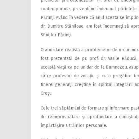
predicilor şi a catehezelor. Pr. prof. dr. Gheorg
contemporane, prezentând îndemnul părintelui p
Părinţi. Având în vedere că anul acesta se împlin
dr. Dumitru Stăniloae, am fost îndemnaţi să apr
Sfinţilor Părinţi.
O abordare realistă a problemelor de ordin moral
fost prezentată de pr. prof. dr. Vasile Răduc
această viaţă ca pe un dar de la Dumnezeu, asupra
către profesori de vocaţie şi cu o pregătire t
tinerei generaţii creştine în spiritul integrării a
Creţu.
Cele trei săptămâni de formare şi informare pasto
de reîmprospătare şi aprofundare a cunoştinţel
împărtăşire a trăirilor personale.