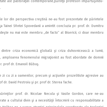
tate ale pastoraţiei contemporane,părinţii profesori împărtăşindu-
.
ile lor din perspectiva creştină ne-au fost prezentate de părintele
Tainei Sfintei Spovedanii a amintit concluzia pr. prof. dr. Dumitru
deşte nu mai este membru „de facto” al Bisericii, ci doar membru
 dintre criza economică globală şi criza duhovnicească a lumii,
ogie, amploarea fenomenului migraţionist au fost abordate de domnii
r. prof dr. Emanoil Băbuş.
de zi cu zi a oamenilor, precum şi acţiunile prozelitiste agresive au
f dr. David Pestroiu şi pr. prof dr. Sterea Tache.
ărinţilor prof. dr. Nicolae Necula şi Vasile Gordon, care ne-au
ate a cultului divin şi a necesităţii întocmirii cu responsabilitate a