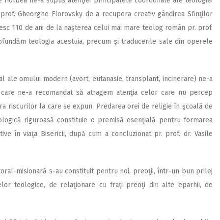
he Holbea ne-a supus atenţiei principalele coordonate ale teologiei
rof. Gheorghe Florovsky de a recupera creativ gândirea Sfinţilor
esc 110 de ani de la naşterea celui mai mare teolog român pr. prof.
ofundăm teologia acestuia, precum şi traducerile sale din operele
 ale omului modern (avort, eutanasie, transplant, incinerare) ne-a
ă, care ne-a recomandat să atragem atenţia celor care nu percep
 riscurilor la care se expun. Predarea orei de religie în şcoală de
eologică riguroasă constituie o premisă esenţială pentru formarea
ctive în viaţa Bisericii, după cum a concluzionat pr. prof. dr. Vasile
ral-misionară s-au constituit pentru noi, preoţii, într-un bun prilej
or teologice, de relaţionare cu fraţi preoţi din alte eparhii, de