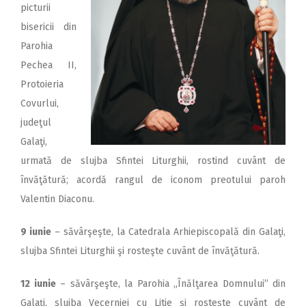
2018
picturii
bisericii din
2017
Parohia
2016
Pechea II,
2015
Protoieria
Covurlui,
2014
judeţul
2013
Galaţi,
2012
urmată de slujba Sfintei Liturghii, rostind cuvânt de
învăţătură; acordă rangul de iconom preotului paroh
2011
Valentin Diaconu.
2010
9 iunie
– săvârşeşte, la Catedrala Arhiepiscopală din Galaţi,
2009
slujba Sfintei Liturghii şi rosteşte cuvânt de învăţătură.
12 iunie
– săvârşeşte, la Parohia „Înălţarea Domnului” din
Galaţi, slujba Vecerniei cu Litie şi rosteşte cuvânt de