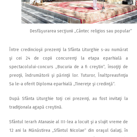
Desfăşurarea secţiunii ,,Cântec religios sau popular”
Între credincioşii prezenţi la Sfânta Liturghie s-au numărat
şi cei 24 de copii concurenţi la etapa eparhială a
spectacolului-concurs „Bucuria de a fi creştin“, însoţiţi de
preoţii, îndrumătorii şi părinţii lor. Tuturor, Înaltpreasfinţia
Sa le-a oferit Diploma eparhială „Tinereţe şi credinţă“.
După Sfânta Liturghie toţi cei prezenţi, au fost invitaţi la
tradiţionala agapă creştină.
Sfântul Ierarh Atanasie al III-lea a locuit şi a slujit vreme de
12 ani la Mănăstirea „Sfântul Nicolae“ din oraşul Galaţi, în