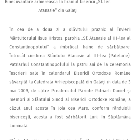
Binecuvântare arhierească la hramul bisericii ,,Sf. Ier.
Atanasie” din Galaţi
În cea de a doua zi a slăvitului praznic al Învierii
Mântuitorului Iisus Hristos, parohia „Sf. Atanasie al III-lea al
Constantinopolului“ a îmbrăcat haine de sărbătoare.
Întrucât cinstirea Sfântului Atanasie al III-lea (Patelarie),
Patriarhul Constantinopolului la patru ani de la ceremonia
înscrierii sale în calendarul Bisericii Ortodoxe Române
săvârşită la Catedrala Arhiepiscopală din Galaţi, în data de 3
mai 2009, de către Preafericitul Părinte Patriarh Daniel şi
membri ai Sfântului Sinod al Bisericii Ortodoxe Române, a
căzut anul acesta în Joia cea Mare, conform rânduielii
bisericeşti, acesta a fost sărbătorit Luni, în Săptămâna
Luminată.