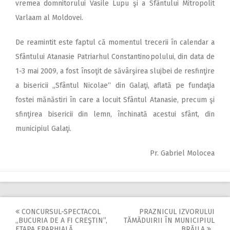
vremea domnitorului Vasile Lupu şi a Sfântului Mitropolit
Varlaam al Moldovei.
De reamintit este faptul că momentul trecerii în calendar a
Sfântului Atanasie Patriarhul Constantinopolului, din data de
1-3 mai 2009, a fost însoţit de săvârşirea slujbei de resfinţire
a bisericii „Sfântul Nicolae“ din Galaţi, aflată pe fundaţia
fostei mănăstiri în care a locuit Sfântul Atanasie, precum şi
sfinţirea bisericii din lemn, închinată acestui sfânt, din
municipiul Galaţi.
Pr. Gabriel Molocea
CONCURSUL-SPECTACOL
PRAZNICUL IZVORULUI
Post
,,BUCURIA DE A FI CREŞTIN”,
TĂMĂDUIRII ÎN MUNICIPIUL
ETAPA EPARHIALĂ
BRĂILA