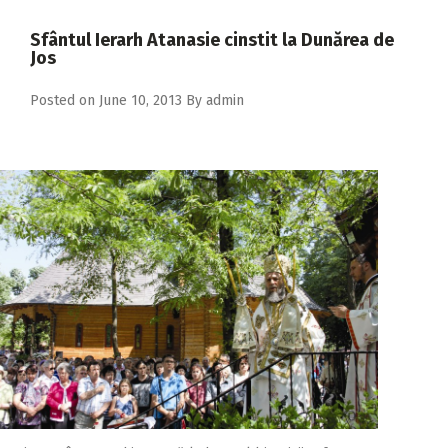
2018
Sfântul Ierarh Atanasie cinstit la Dunărea de
2017
Jos
2016
Posted on
June 10, 2013
By
admin
2015
2014
2013
2012
2011
2010
2009