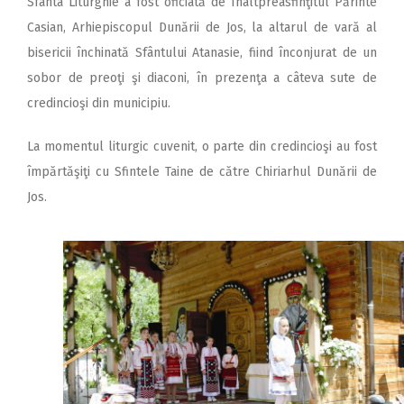
Sfânta Liturghie a fost oficiată de Înaltpreasfinţitul Părinte
Casian, Arhiepiscopul Dunării de Jos, la altarul de vară al
bisericii închinată Sfântului Atanasie, fiind înconjurat de un
sobor de preoţi şi diaconi, în prezenţa a câteva sute de
credincioşi din municipiu.
La momentul liturgic cuvenit, o parte din credincioşi au fost
împărtăşiţi cu Sfintele Taine de către Chiriarhul Dunării de
Jos.