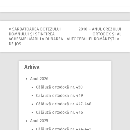
SĂRBĂTOAREA BOTEZULUI
2010 – ANUL CREZULUI
Post
DOMNULUI ŞI SFINŢIREA
ORTODOX ŞI AL
AGHESMEI MARI LA DUNĂREA
AUTOCEFALIEI ROMÂNEŞTI
navigation
DE JOS
Arhiva
Anul 2026
Călăuză ortodoxă nr. 450
Călăuză ortodoxă nr. 449
Călăuză ortodoxă nr. 447-448
Călăuză ortodoxă nr. 446
Anul 2025
Călăuză ortodoxă nr. 444-445