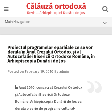
Skip
Călăuză ortodoxă
to
content
Revista Arhiepiscopiei Dunării de Jos
Main Navigation
Prima pagină
2026
Proiectul programelor eparhiale ce se vor
2025
derula în Anul Crezului Ortodox şi al
Autocefaliei Bisericii Ortodoxe Române, în
2024
Arhiepiscopia Dunării de Jos
2023
Posted on
February 19, 2010
By
admin
2022
2021
În Anul 2010, consacrat Crezului Ortodox
şi Autocefaliei Bisericii Ortodoxe
2020
Române, Arhiepiscopia Dunării de Jos va
2019
derula o serie de programe cultural-