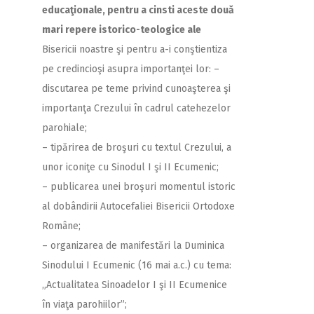
2018
educaţionale, pentru a cinsti aceste două
mari repere istorico-teologice ale
2017
Bisericii noastre şi pentru a-i conştientiza
2016
pe credincioşi asupra importanţei lor:
–
2015
discutarea pe teme privind cunoaşterea şi
importanţa Crezului în cadrul catehezelor
2014
parohiale;
2013
– tipărirea de broşuri cu textul Crezului, a
2012
unor iconiţe cu Sinodul I şi II Ecumenic;
– publicarea unei broşuri momentul istoric
2011
al dobândirii Autocefaliei Bisericii Ortodoxe
2010
Române;
2009
– organizarea de manifestări la Duminica
Sinodului I Ecumenic (16 mai a.c.) cu tema:
„Actualitatea Sinoadelor I şi II Ecumenice
în viaţa parohiilor”;