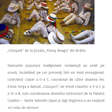
,,Căluşarii” de la Şcoala ,,Fănuş Neagu” din Brăila
Dansurile populare tradiţionale româneşti au venit pe
scenă, încântând pe cei prezenţi într-un mod excepţional:
colectivul clasei a II-a C, coordonat de către doamna înv.
Elena Iorga a dansat „
Căluşarii
”, iar elevii claselor a V-a C şi
a VI-a B, sub coordonarea domnilor instructori de la Palatul
Copiilor – Vasile Valentin Lipan şi Gigi Dogărescu au susţinut
un colaj de dansuri
.