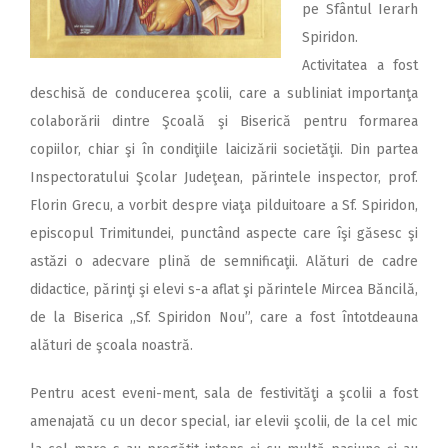
pe Sfântul Ierarh
Spiridon.
Activitatea a fost
deschisă de conducerea şcolii, care a subliniat importanţa
colaborării dintre Şcoală şi Biserică pentru formarea
copiilor, chiar şi în condiţiile laicizării societăţii. Din partea
Inspectoratului Şcolar Judeţean, părintele inspector, prof.
Florin Grecu, a vorbit despre viaţa pilduitoare a Sf. Spiridon,
episcopul Trimitundei, punctând aspecte care îşi găsesc şi
astăzi o adecvare plină de semnificaţii. Alături de cadre
didactice, părinţi şi elevi s-a aflat şi părintele Mircea Băncilă,
de la Biserica ,,Sf. Spiridon Nou”, care a fost întotdeauna
alături de şcoala noastră.
Pentru acest eveni-ment, sala de festivităţi a şcolii a fost
amenajată cu un decor special, iar elevii şcolii, de la cel mic