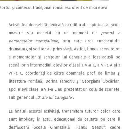
Portul şi cântecul tradiţional românesc oferit de micii elevi
Activitatea deosebită dedicată ocrotitorului spiritual al şcolii
noastre s-a încheiat cu un moment de
paradă a
personajelor caragialiene
, prin care eroii cunoscutului
dramaturg şi scriitor au prins viaţă. Astfel, lumea scenetelor,
a momentelor şi schiţelor lui Caragiale a fost adusă pe
scenă prin intermediul elevilor clasei a V-a C, a VI-a A şi a
VII-a C, coordonaţi de către doamnele prof. de limba şi
literatura română, Dorina Tarachiu şi Georgiana Ciocârlan,
apoi elevii clasei a VII-a C au prezentat un colaj de scenete,
sub genericul „
D’ ale lui Caragiale
”.
La finalul acestei activităţi, transmitem tuturor celor care
sunt implicaţi în actul educaţional de calitate pe care îl
desfăşoară Şcoala Gimnazială „Fănuş Neagu”, cadre