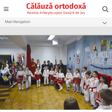
Skip
Călăuză ortodoxă
to
content
Revista Arhiepiscopiei Dunării de Jos
Main Navigation
Prima pagină
2026
2025
2024
2023
2022
2021
2020
2019