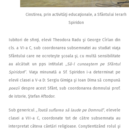
Cinstirea, prin activităţi educaţionale, a Sfântului Ierarh
Spiridon
Iubitori de sfinţi, elevii Theodora Radu şi George Cîrlan din
cls. a VI-a C, sub coordonarea subsemnatei au studiat viaţa
Sfântului care ne ocroteşte şcoala şi, cu multă sensibilitate
au alcătuit un pps intitulat „
Să-l cunoaştem pe Sfântul
Spiridon
!”. Viaţa minunată a Sf. Spiridon i-a determinat pe
elevii clasei a V-a D: Sergiu Gimiga şi Ioan Dima să compună
poezii
despre acest Sfânt, sub coordonarea domnului prof.
de istorie, Ştefan Aftodor.
Sub genericul „
Toată suflarea să laude pe Domnul!
”, elevele
clasei a VII-a C, coordonate tot de către subsemnata au
interpretat câteva cântări religioase. Conştientizând rolul şi