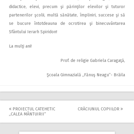
didactice, elevi, precum şi părinţilor elevilor şi tuturor
partenerilor şcolii, multă sănătate, împliniri, succese şi să
se bucure întotdeauna de ocrotirea şi binecuvântarea
Sfântului Ierarh Spiridon!
La mulţi ani!
Prof. de religie Gabriela Caragaţă,
Şcoala Gimnazială ,,Fănuş Neagu”- Brăila
PROIECTUL CATEHETIC
CRĂCIUNUL COPIILOR
Post
,,CALEA MÂNTUIRII”
navigation