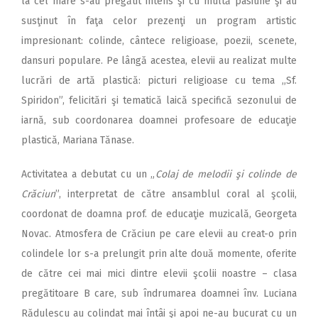
la cel mare s-au pregătit intens şi cu multă pasiune şi au
susţinut în faţa celor prezenţi un program artistic
impresionant: colinde, cântece religioase, poezii, scenete,
dansuri populare. Pe lângă acestea, elevii au realizat multe
lucrări de artă plastică: picturi religioase cu tema ,,Sf.
Spiridon”, felicitări şi tematică laică specifică sezonului de
iarnă, sub coordonarea doamnei profesoare de educaţie
plastică, Mariana Tănase.
Activitatea a debutat cu un „
Colaj de melodii şi colinde de
Crăciun
”, interpretat de către ansamblul coral al şcolii,
coordonat de doamna prof. de educaţie muzicală, Georgeta
Novac. Atmosfera de Crăciun pe care elevii au creat-o prin
colindele lor s-a prelungit prin alte două momente, oferite
de către cei mai mici dintre elevii şcolii noastre – clasa
pregătitoare B care, sub îndrumarea doamnei înv. Luciana
Rădulescu au colindat mai întâi şi apoi ne-au bucurat cu un