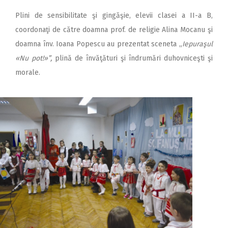
Plini de sensibilitate şi gingăşie, elevii clasei a II-a B,
coordonaţi de către doamna prof. de religie Alina Mocanu şi
doamna înv. Ioana Popescu au prezentat sceneta „
Iepuraşul
«Nu pot!»”,
plină de învăţături şi îndrumări duhovniceşti şi
morale.