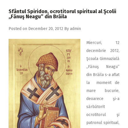
2018
Sfântul Spiridon, ocrotitorul spiritual al Şcolii
2017
,,Fănuş Neagu” din Brăila
2016
Posted on
December 20, 2012
By
admin
2015
Miercuri, 12
2014
decembrie 2012,
2013
Şcoala Gimnazială
2012
„Fănuş Neagu”
din Brăila s-a aflat
2011
la moment de
2010
mare bucurie,
2009
deoarece şi-a
sărbătorit
ocrotitorul şi
patronul spiritual,