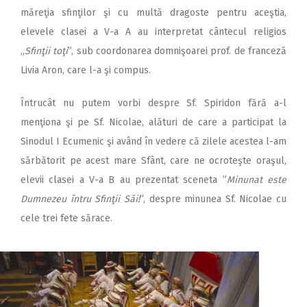
măreţia sfinţilor şi cu multă dragoste pentru aceştia,
elevele clasei a V-a A au interpretat cântecul religios
„
Sfinţii toţi
”, sub coordonarea domnişoarei prof. de franceză
Livia Aron, care l-a şi compus.
Întrucât nu putem vorbi despre Sf. Spiridon fără a-l
menţiona şi pe Sf. Nicolae, alături de care a participat la
Sinodul I Ecumenic şi având în vedere că zilele acestea l-am
sărbătorit pe acest mare Sfânt, care ne ocroteşte oraşul,
elevii clasei a V-a B au prezentat sceneta ”
Minunat este
Dumnezeu întru Sfinţii Săi!
”, despre minunea Sf. Nicolae cu
cele trei fete sărace.