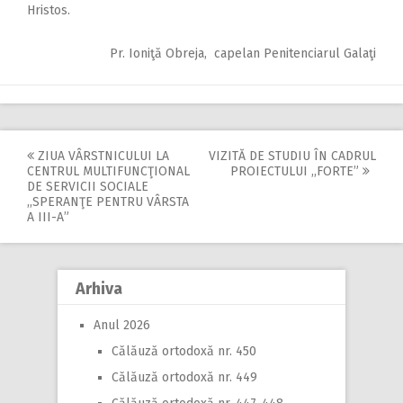
Hristos.
Pr. Ioniţă Obreja, capelan Penitenciarul Galaţi
ZIUA VÂRSTNICULUI LA
VIZITĂ DE STUDIU ÎN CADRUL
Post
CENTRUL MULTIFUNCŢIONAL
PROIECTULUI ,,FORTE”
DE SERVICII SOCIALE
navigation
,,SPERANŢE PENTRU VÂRSTA
A III-A”
Arhiva
Anul 2026
Călăuză ortodoxă nr. 450
Călăuză ortodoxă nr. 449