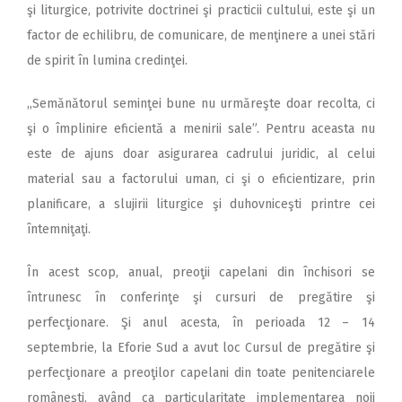
2018
şi liturgice, potrivite doctrinei şi practicii cultului, este şi un
factor de echilibru, de comunicare, de menţinere a unei stări
2017
de spirit în lumina credinţei.
2016
,,Semănătorul seminţei bune nu urmăreşte doar recolta, ci
2015
şi o împlinire eficientă a menirii sale”. Pentru aceasta nu
2014
este de ajuns doar asigurarea cadrului juridic, al celui
2013
material sau a factorului uman, ci şi o eficientizare, prin
planificare, a slujirii liturgice şi duhovniceşti printre cei
2012
întemniţaţi.
2011
În acest scop, anual, preoţii capelani din închisori se
2010
întrunesc în conferinţe şi cursuri de pregătire şi
2009
perfecţionare. Şi anul acesta, în perioada 12 – 14
septembrie, la Eforie Sud a avut loc Cursul de pregătire şi
perfecţionare a preoţilor capelani din toate penitenciarele
româneşti, având ca particularitate implementarea noii