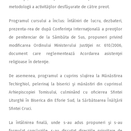
metodologii a activităţilor desfăşurate de către preot.
Programul cursului a înclus: întâlniri de lucru, dezbateri,
prezenta-rea de după Conferinţa Internaţională a preoţilor
de penitenciar de la Sâmbăta de Sus, propuneri privind
modificarea Ordinului Ministerului Justiţiei nr. 610/2006,
document care reglementează Acordarea asistenţei
religioase în detenţie.
De asemenea, programul a cuprins slujirea la Mănăstirea
Techirghiol, pelerinaj la biserici şi mănăstiri din cuprinsul
Arhiepiscopiei Tomisului, culminând cu oficierea Sfintei
Liturghii în Biserica din Eforie Sud, la Sărbătoarea Înălţării
Sfintei Cruci.
La întâlnirea finală, unde s-au adus propuneri şi s-au
formulat concluziile, s-au discutat direcţiile prioritare de