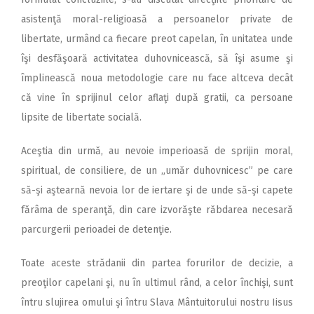
asistenţă moral-religioasă a persoanelor private de
libertate, urmând ca fiecare preot capelan, în unitatea unde
îşi desfăşoară activitatea duhovnicească, să îşi asume şi
împlinească noua metodologie care nu face altceva decât
că vine în sprijinul celor aflaţi după gratii, ca persoane
lipsite de libertate socială.
Aceştia din urmă, au nevoie imperioasă de sprijin moral,
spiritual, de consiliere, de un „umăr duhovnicesc” pe care
să-şi aştearnă nevoia lor de iertare şi de unde să-şi capete
fărâma de speranţă, din care izvorăşte răbdarea necesară
parcurgerii perioadei de detenţie.
Toate aceste strădanii din partea forurilor de decizie, a
preoţilor capelani şi, nu în ultimul rând, a celor închişi, sunt
întru slujirea omului şi întru Slava Mântuitorului nostru Iisus