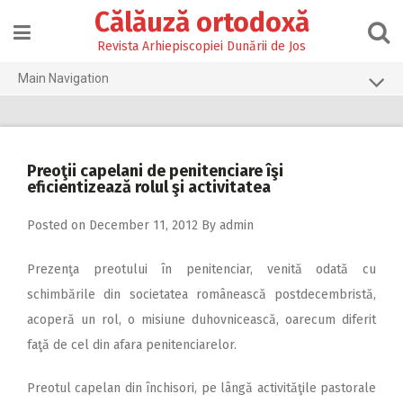
Skip
Călăuză ortodoxă
to
content
Revista Arhiepiscopiei Dunării de Jos
Main Navigation
Prima pagină
2026
Preoţii capelani de penitenciare îşi
2025
eficientizează rolul şi activitatea
2024
Posted on
December 11, 2012
By
admin
2023
Prezenţa preotului în penitenciar, venită odată cu
2022
schimbările din societatea românească postdecembristă,
2021
acoperă un rol, o misiune duhovnicească, oarecum diferit
2020
faţă de cel din afara penitenciarelor.
2019
Preotul capelan din închisori, pe lângă activităţile pastorale