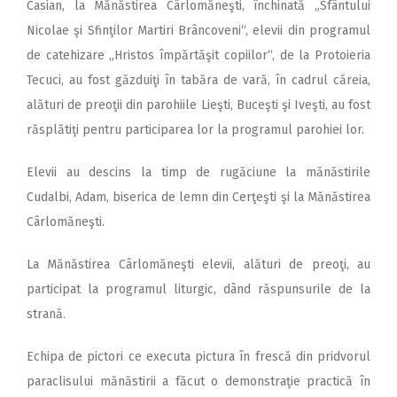
Casian, la Mănăstirea Cârlomăneşti, închinată „Sfântului
Nicolae şi Sfinţilor Martiri Brâncoveni“, elevii din programul
de catehizare „Hristos împărtăşit copiilor“, de la Protoieria
Tecuci, au fost găzduiţi în tabăra de vară, în cadrul căreia,
alături de preoţii din parohiile Lieşti, Buceşti şi Iveşti, au fost
răsplătiţi pentru participarea lor la programul parohiei lor.
Elevii au descins la timp de rugăciune la mănăstirile
Cudalbi, Adam, biserica de lemn din Cerţeşti şi la Mănăstirea
Cârlomăneşti.
La Mănăstirea Cârlomăneşti elevii, alături de preoţi, au
participat la programul liturgic, dând răspunsurile de la
strană.
Echipa de pictori ce executa pictura în frescă din pridvorul
paraclisului mănăstirii a făcut o demonstraţie practică în