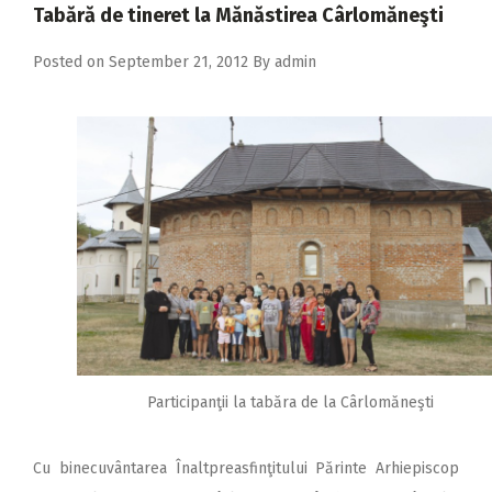
2018
Tabără de tineret la Mănăstirea Cârlomăneşti
2017
Posted on
September 21, 2012
By
admin
2016
2015
2014
2013
2012
2011
2010
2009
Participanţii la tabăra de la Cârlomăneşti
Cu binecuvântarea Înaltpreasfinţitului Părinte Arhiepiscop