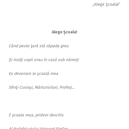
„Alege Şcoala!”
Alege Şcoala!
Când peste ţară stă zăpada grea
Şi mulţi copii erau în casă sub nămeţi
Eu desenam la şcoală mea
Sfinţi Cuvioşi, Mărturisitori, Profeţi…
E şcoala mea, pridvor deschis
Al Neînfricatului Voievod Ştefan,