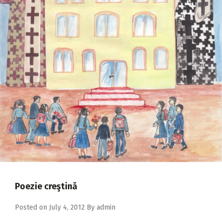
2018
2017
2016
2015
2014
2013
2012
2011
2010
2009
Poezie creştină
Posted on
July 4, 2012
By
admin