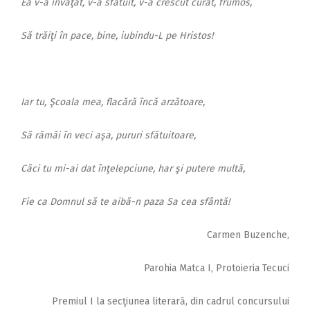
Ea v-a învăţat, v-a sfătuit, v-a crescut curat, frumos,
Să trăiţi în pace, bine, iubindu-L pe Hristos!
Iar tu, Şcoala mea, flacără încă arzătoare,
Să rămâi în veci aşa, pururi sfătuitoare,
Căci tu mi-ai dat înţelepciune, har şi putere multă,
Fie ca Domnul să te aibă-n paza Sa cea sfântă!
Carmen Buzenche,
Parohia Matca I, Protoieria Tecuci
Premiul I la secţiunea literară, din cadrul concursului