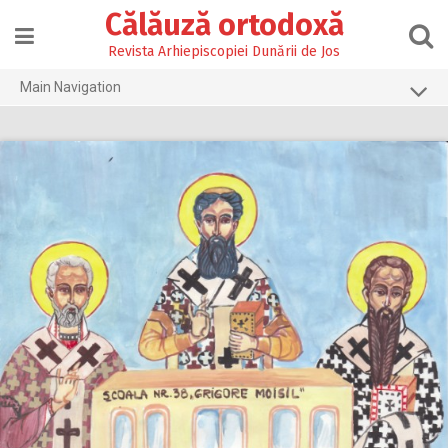
Skip
Călăuză ortodoxă
to
content
Revista Arhiepiscopiei Dunării de Jos
Main Navigation
Prima pagină
2026
2025
2024
2023
2022
2021
2020
2019