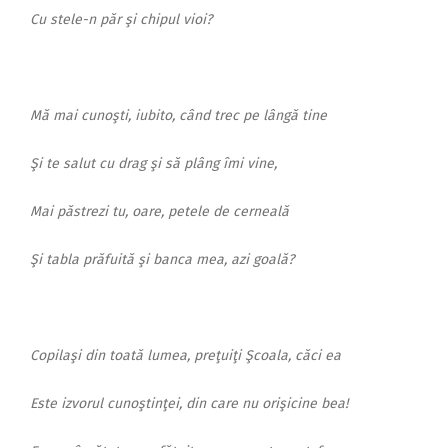
Cu stele-n păr şi chipul vioi?
Mă mai cunoşti, iubito, când trec pe lângă tine
Şi te salut cu drag şi să plâng îmi vine,
Mai păstrezi tu, oare, petele de cerneală
Şi tabla prăfuită şi banca mea, azi goală?
Copilaşi din toată lumea, preţuiţi Şcoala, căci ea
Este izvorul cunoştinţei, din care nu orişicine bea!