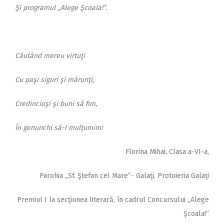
Şi programul „Alege Şcoala!”.
Căutând mereu virtuţi
Cu paşi siguri şi mărunţi,
Credincioşi şi buni să fim,
În genunchi să-I mulţumim!
Florina Mihai, Clasa a-VI-a,
Parohia „Sf. Ştefan cel Mare”- Galaţi, Protoieria Galaţi
Premiul I la secţiunea literară, în cadrul Concursului „Alege
Şcoala!”