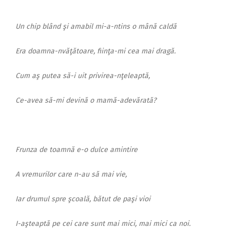
Un chip blând şi amabil mi-a-ntins o mână caldă
Era doamna-nvăţătoare, fiinţa-mi cea mai dragă.
Cum aş putea să-i uit privirea-nţeleaptă,
Ce-avea să-mi devină o mamă-adevărată?
Frunza de toamnă e-o dulce amintire
A vremurilor care n-au să mai vie,
Iar drumul spre şcoală, bătut de paşi vioi
I-aşteaptă pe cei care sunt mai mici, mai mici ca noi.