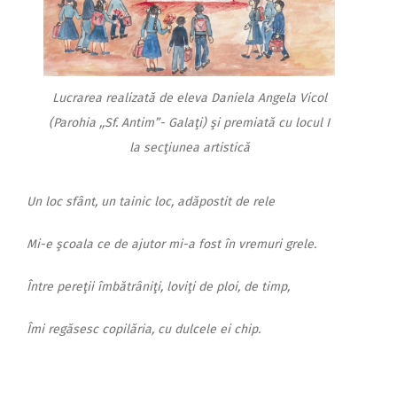
Lucrarea realizată de eleva Daniela Angela Vicol
(Parohia ,,Sf. Antim”- Galaţi) şi premiată cu locul I
la secţiunea artistică
Un loc sfânt, un tainic loc, adăpostit de rele
Mi-e şcoala ce de ajutor mi-a fost în vremuri grele.
Între pereţii îmbătrâniţi, loviţi de ploi, de timp,
Îmi regăsesc copilăria, cu dulcele ei chip.