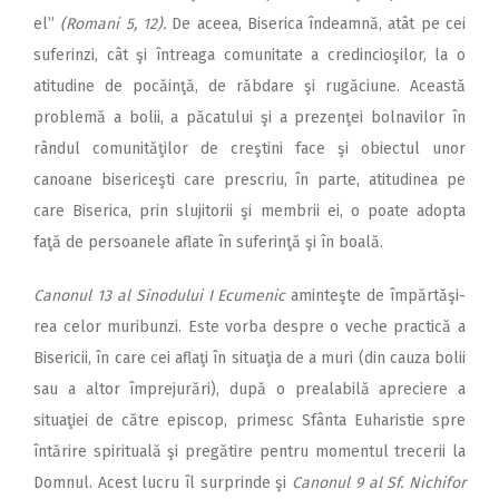
el”
(Romani 5, 12).
De aceea, Biserica îndeamnă, atât pe cei
suferinzi, cât şi întreaga comunitate a credincioşilor, la o
atitudine de pocăinţă, de răbdare şi rugăciune. Această
problemă a bolii, a păcatului şi a prezenţei bolnavilor în
rândul comunităţilor de creştini face şi obiectul unor
canoane bisericeşti care prescriu, în parte, atitudinea pe
care Biserica, prin slujitorii şi membrii ei, o poate adopta
faţă de persoanele aflate în suferinţă şi în boală.
Canonul 13 al Sinodului I Ecumenic
aminteşte de împărtăşi-
rea celor muribunzi. Este vorba despre o veche practică a
Bisericii, în care cei aflaţi în situaţia de a muri (din cauza bolii
sau a altor împrejurări), după o prealabilă apreciere a
situaţiei de către episcop, primesc Sfânta Euharistie spre
întărire spirituală şi pregătire pentru momentul trecerii la
Domnul. Acest lucru îl surprinde şi
Canonul 9 al Sf. Nichifor