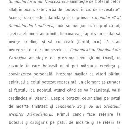
Sinodului local din Neocezareea
aminteşte de botezul celor
aflaţi în boală. Este vorba de ,,botezul în caz de necesitate”.
Aceeaşi stare este întâlnită şi în cuprinsul
canonului 47 al
Sinodului din Laodiceea,
unde se menţionează faptul că toţi
acei catehumeni au primit ,,lumânarea şi apoi s-au sculat să
înveţe credinţa şi să cunoască (faptul, n.n.) că s-au
învrednicit de dar dumnezeiesc”.
Canonul 45 al Sinodului din
Cartagina
aminteşte de prezenţa unor giranţi (naşi), în
cazurile în care bolnavii nu-şi pot mărturisi credinţa şi
convingerea personală. Prezenţa naşilor ca viitori părinţi
spirituali ai celui botezat reprezintă un element asigurator
al faptului că neofitul, atunci când se va însănătoşi, va fi
credincios al Bisericii. Despre botezul celor aflaţi pe patul
de moarte amintesc şi
canoanele 26
şi
38 ale Sfântului
Nichifor Mărturisitorul.
Primul canon face referire la
botezul şi călugăria pe patul de moarte şi se referă la