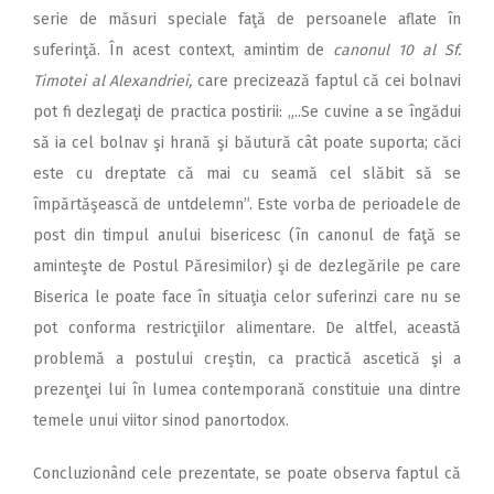
serie de măsuri speciale faţă de persoanele aflate în
suferinţă. În acest context, amintim de
canonul 10 al Sf.
Timotei al Alexandriei,
care precizează faptul că cei bolnavi
pot fi dezlegaţi de practica postirii: „..Se cuvine a se îngădui
să ia cel bolnav şi hrană şi băutură cât poate suporta; căci
este cu dreptate că mai cu seamă cel slăbit să se
împărtăşească de untdelemn”. Este vorba de perioadele de
post din timpul anului bisericesc (în canonul de faţă se
aminteşte de Postul Păresimilor) şi de dezlegările pe care
Biserica le poate face în situaţia celor suferinzi care nu se
pot conforma restricţiilor alimentare. De altfel, această
problemă a postului creştin, ca practică ascetică şi a
prezenţei lui în lumea contemporană constituie una dintre
temele unui viitor sinod panortodox.
Concluzionând cele prezentate, se poate observa faptul că