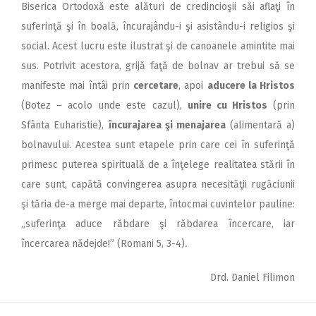
Biserica Ortodoxă este alături de credincioşii săi aflaţi în
suferinţă şi în boală, încurajându-i şi asistându-i religios şi
social. Acest lucru este ilustrat şi de canoanele amintite mai
sus. Potrivit acestora, grijă faţă de bolnav ar trebui să se
manifeste mai întâi prin
cercetare
, apoi
aducere la Hristos
(Botez – acolo unde este cazul),
unire cu Hristos
(prin
Sfânta Euharistie),
încurajarea şi menajarea
(alimentară a)
bolnavului. Acestea sunt etapele prin care cei în suferinţă
primesc puterea spirituală de a înţelege realitatea stării în
care sunt, capătă convingerea asupra necesităţii rugăciunii
şi tăria de-a merge mai departe, întocmai cuvintelor pauline:
„suferinţa aduce răbdare şi răbdarea încercare, iar
încercarea nădejde!” (Romani 5, 3-4)
.
Drd. Daniel Filimon