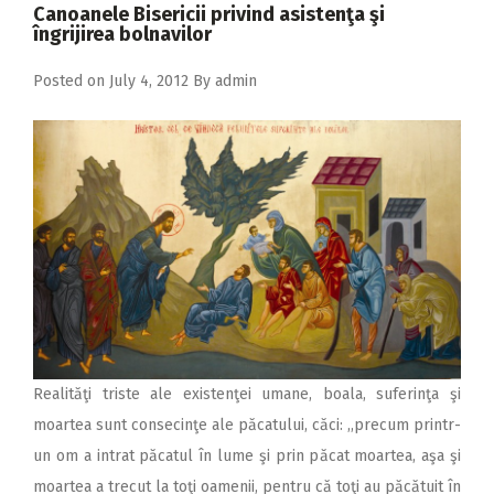
2018
Canoanele Bisericii privind asistenţa şi
îngrijirea bolnavilor
2017
Posted on
July 4, 2012
By
admin
2016
2015
2014
2013
2012
2011
2010
2009
Realităţi triste ale existenţei umane, boala, suferinţa şi
moartea sunt consecinţe ale păcatului, căci: ,,precum printr-
un om a intrat păcatul în lume şi prin păcat moartea, aşa şi
moartea a trecut la toţi oamenii, pentru că toţi au păcătuit în