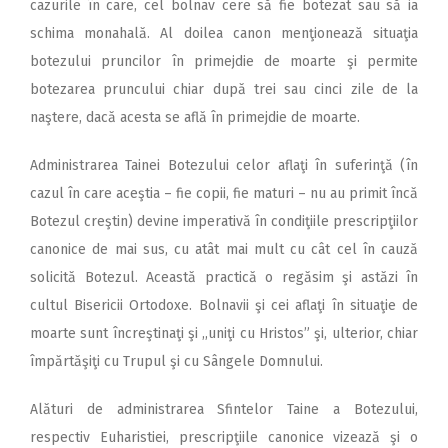
cazurile în care, cel bolnav cere să fie botezat sau să ia
schima monahală. Al doilea canon menţionează situaţia
botezului pruncilor în primejdie de moarte şi permite
botezarea pruncului chiar după trei sau cinci zile de la
naştere, dacă acesta se află în primejdie de moarte.
Administrarea Tainei Botezului celor aflaţi în suferinţă (în
cazul în care aceştia – fie copii, fie maturi – nu au primit încă
Botezul creştin) devine imperativă în condiţiile prescripţiilor
canonice de mai sus, cu atât mai mult cu cât cel în cauză
solicită Botezul. Această practică o regăsim şi astăzi în
cultul Bisericii Ortodoxe. Bolnavii şi cei aflaţi în situaţie de
moarte sunt încreştinaţi şi ,,uniţi cu Hristos” şi, ulterior, chiar
împărtăşiţi cu Trupul şi cu Sângele Domnului.
Alături de administrarea Sfintelor Taine a Botezului,
respectiv Euharistiei, prescripţiile canonice vizează şi o