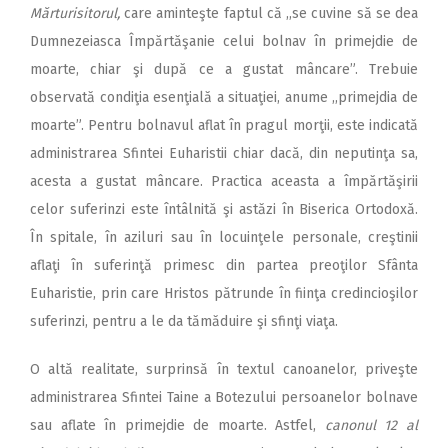
Mărturisitorul,
care aminteşte faptul că ,,se cuvine să se dea
Dumnezeiasca Împărtăşanie celui bolnav în primejdie de
moarte, chiar şi după ce a gustat mâncare”. Trebuie
observată condiţia esenţială a situaţiei, anume ,,primejdia de
moarte”. Pentru bolnavul aflat în pragul morţii, este indicată
administrarea Sfintei Euharistii chiar dacă, din neputinţa sa,
acesta a gustat mâncare. Practica aceasta a împărtăşirii
celor suferinzi este întâlnită şi astăzi în Biserica Ortodoxă.
În spitale, în aziluri sau în locuinţele personale, creştinii
aflaţi în suferinţă primesc din partea preoţilor Sfânta
Euharistie, prin care Hristos pătrunde în fiinţa credincioşilor
suferinzi, pentru a le da tămăduire şi sfinţi viaţa.
O altă realitate, surprinsă în textul canoanelor, priveşte
administrarea Sfintei Taine a Botezului persoanelor bolnave
sau aflate în primejdie de moarte. Astfel,
canonul 12 al