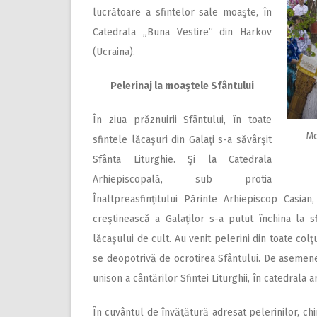
lucrătoare a sfintelor sale moaşte, în
Catedrala „Buna Vestire” din Harkov
(Ucraina).
Pelerinaj la moaştele Sfântului
În ziua prăznuirii Sfântului, în toate
Mo
sfintele lăcaşuri din Galaţi s-a săvârşit
Sfânta Liturghie. Şi la Catedrala
Arhiepiscopală, sub protia
Înaltpreasfinţitului Părinte Arhiepiscop Casian
creştinească a Galaţilor s-a putut închina la 
lăcaşului de cult. Au venit pelerini din toate colţ
se deopotrivă de ocrotirea Sfântului. De asemenea
unison a cântărilor Sfintei Liturghii, în catedrala a
În cuvântul de învăţătură adresat pelerinilor, chir