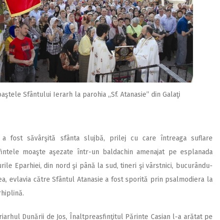
aştele Sfântului Ierarh la parohia ,,Sf. Atanasie” din Galaţi
, a fost săvârşită sfânta slujbă, prilej cu care întreaga suflare
sfintele moaşte aşezate într-un baldachin amenajat pe esplanada
urile Eparhiei, din nord şi până la sud, tineri şi vârstnici, bucurându-
, evlavia către Sfântul Atanasie a fost sporită prin psalmodiera la
rhiplină.
iarhul Dunării de Jos, Înaltpreasfinţitul Părinte Casian l-a arătat pe