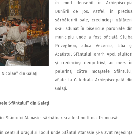
în mod deosebit în Arhiepiscopia
Dunării de Jos. Astfel, în preziua
sărbătoririi sale, credincioşii gălăţeni
s-au adunat în bisericile parohiale din
municipiu unde a fost oficiată Slujba
Privegherii, adică Vecernia, Litia şi
Acatistul Sfântului Ierarh. Apoi, slujitori
şi credincioşi deopotrivă, au mers în
pelerinaj către moaştele Sfântului,
. Nicolae” din Galaţi
aflate la Catedrala Arhiepiscopală din
Galaţi.
sele Sfântului” din Galaţi
irii Sfântului Atanasie, sărbătoarea a fost mult mai frumoasă:
 din centrul oraşului, locul unde Sfântul Atanasie şi-a avut reşedinţa