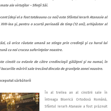
ate ale virtuţilor – Sfinţii Săi.
cent (deşi el a fost totdeauna cu noi) este Sfântul Ierarh Atanasie al
l XVII-lea şi, pentru o scurtă perioadă de timp (12 ani), arhipăstor al
tăzi, că orice răutate umană se stinge prin credinţă şi cu harul lui
ună cu noi crucea suferinţelor noastre.
ste cinstit cu evlavie de către credincioşii gălăţeni şi nu numai, în
 bucuriile măririi sale trecând dincolo de graniţele zonei noastre.
nceputul sărbătorii
În al treilea an al cinstirii sale în
întreaga Biserică Ortodoxă Română,
Sfântul Ierarh Atanasie a fost prăznuit