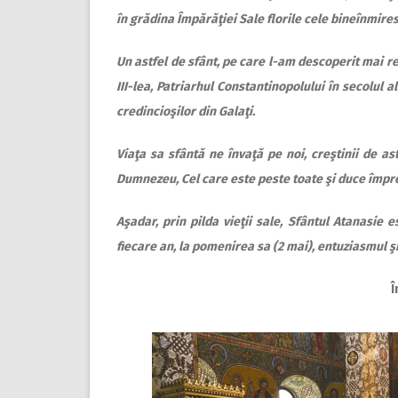
în grădina Împărăţiei Sale florile cele bineînmiresm
Un astfel de sfânt, pe care l-am descoperit mai re
III-lea, Patriarhul Constantinopolului în secolul a
credincioşilor din Galaţi.
Viaţa sa sfântă ne învaţă pe noi, creştinii de as
Dumnezeu, Cel care este peste toate şi duce împre
Aşadar, prin pilda vieţii sale, Sfântul Atanasie e
fiecare an, la pomenirea sa (2 mai), entuziasmul şi
Î