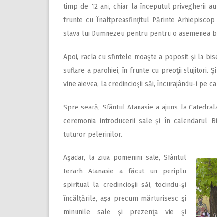
timp de 12 ani, chiar la începutul privegherii a
frunte cu Înaltpreasfinţitul Părinte Arhiepiscop 
slavă lui Dumnezeu pentru pentru o asemenea b
Apoi, racla cu sfintele moaşte a poposit şi la bis
suflare a parohiei, în frunte cu preoţii slujitori
vine aievea, la credincioşii săi, încurajându-i pe cal
Spre seară, Sfântul Atanasie a ajuns la Catedral
ceremonia introducerii sale şi în calendarul B
tuturor pelerinilor.
Aşadar, la ziua pomenirii sale, Sfântul
Ierarh Atanasie a făcut un periplu
spiritual la credincioşii săi, tocindu-şi
încălţările, aşa precum mărturisesc şi
minunile sale şi prezenţa vie şi