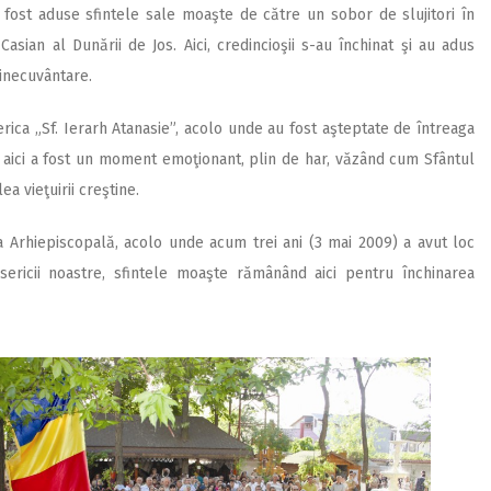
u fost aduse sfintele sale moaşte de către un sobor de slujitori în
Casian al Dunării de Jos. Aici, credincioşii s-au închinat şi au adus
inecuvântare.
erica „Sf. Ierarh Atanasie”, acolo unde au fost aşteptate de întreaga
. Şi aici a fost un moment emoţionant, plin de har, văzând cum Sfântul
ea vieţuirii creştine.
a Arhiepiscopală, acolo unde acum trei ani (3 mai 2009) a avut loc
isericii noastre, sfintele moaşte rămânând aici pentru închinarea