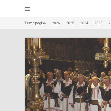
Skip
to
content
Prima pagină
2026
2025
2024
2023
2