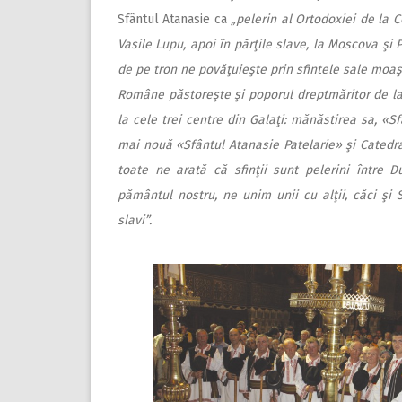
Sfântul Atanasie ca
„pelerin al Ortodoxiei de la C
Vasile Lupu, apoi în părţile slave, la Moscova şi
de pe tron ne povăţuieşte prin sfintele sale moaşte
Române păstoreşte şi poporul dreptmăritor de la 
la cele trei centre din Galaţi: mănăstirea sa, «S
mai nouă «Sfântul Atanasie Patelarie» şi Catedra
toate ne arată că sfinţii sunt pelerini între 
pământul nostru, ne unim unii cu alţii, căci şi S
slavi”.