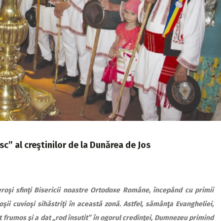
sc” al creştinilor de la Dunărea de Jos
roşi sfinţi Bisericii noastre Ortodoxe Române, începând cu primii
oşii cuvioşi sihăstriţi în această zonă. Astfel, sămânţa Evangheliei,
it frumos şi a dat „rod însutit” în ogorul credinţei, Dumnezeu primind