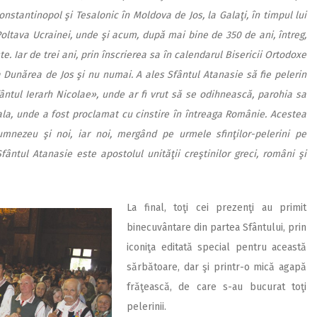
onstantinopol şi Tesalonic în Moldova de Jos, la Galaţi, în timpul lui
 Poltava Ucrainei, unde şi acum, după mai bine de 350 de ani, întreg,
. Iar de trei ani, prin înscrierea sa în calendarul Bisericii Ortodoxe
Dunărea de Jos şi nu numai. A ales Sfântul Atanasie să fie pelerin
fântul Ierarh Nicolae», unde ar fi vrut să se odihnească, parohia sa
la, unde a fost proclamat cu cinstire în întreaga Românie. Acestea
Dumnezeu şi noi, iar noi, mergând pe urmele sfinţilor-pelerini pe
fântul Atanasie este apostolul unităţii creştinilor greci, români şi
La final, toţi cei prezenţi au primit
binecuvântare din partea Sfântului, prin
iconiţa editată special pentru această
sărbătoare, dar şi printr-o mică agapă
frăţească, de care s-au bucurat toţi
pelerinii.