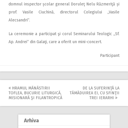
domnul inspector școlar general Doruleţ Nelu Răzmeriţă și
prof. Vasile Ciuchină, directorul Colegiului „Vasile
Alecsandri”.
La ceremonie a participat şi corul Seminarului Teologic „Sf.
Ap. Andrei” din Galaţi, care a oferit un mini-concert.
Participant
HRAMUL MĂNĂSTIRII
DE LA SUFERINŢĂ LA
Post
TOFLEA, BUCURIE LITURGICĂ,
TĂMĂDUIREA EI, CU SFINŢII
MISIONARĂ ŞI FILANTROPICĂ
TREI IERARHI
navigation
Arhiva