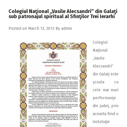
2018
Colegiul Naţional ,,Vasile Alecsandri” din Galaţi
2017
sub patronajul spiritual al Sfinţilor Trei Ierarhi
2016
Posted on
March 13, 2012
By
admin
2015
Colegiul
2014
Naţional
2013
„Vasile
2012
Alecsandri”
din Galaţi este
2011
școala cu
2010
cele mai mari
2009
performanţe
din judeţ, prin
aceasta fiind o
instutuţie