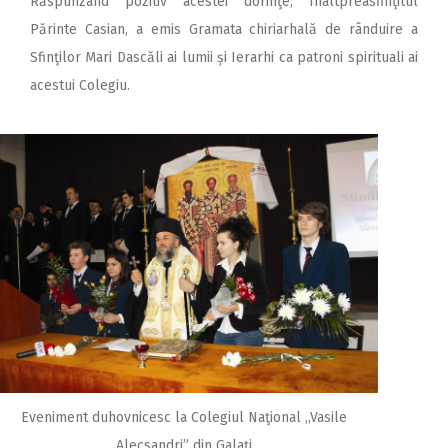
Răspunzând pozitiv acestei dorinţe, Înaltpreasfinţitul
Părinte Casian, a emis Gramata chiriarhală de rânduire a
Sfinţilor Mari Dascăli ai lumii și Ierarhi ca patroni spirituali ai
acestui Colegiu.
Eveniment duhovnicesc la Colegiul Naţional ,,Vasile
Alecsandri” din Galaţi