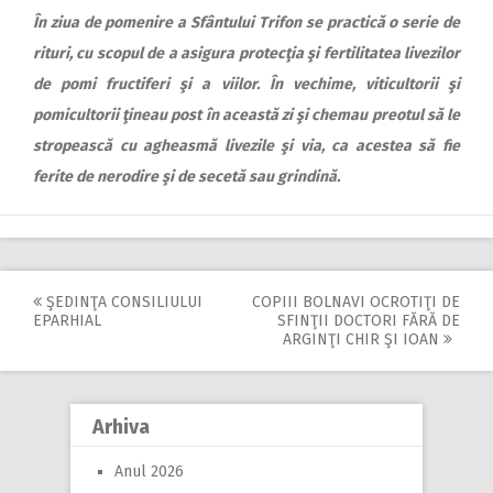
În ziua de pomenire a Sfântului Trifon se practică o serie de
rituri, cu scopul de a asigura protecţia şi fertilitatea livezilor
de pomi fructiferi şi a viilor. În vechime, viticultorii şi
pomicultorii ţineau post în această zi şi chemau preotul să le
stropească cu agheasmă livezile şi via, ca acestea să fie
ferite de nerodire şi de secetă sau grindină.
ŞEDINŢA CONSILIULUI
COPIII BOLNAVI OCROTIŢI DE
Post
EPARHIAL
SFINŢII DOCTORI FĂRĂ DE
ARGINŢI CHIR ŞI IOAN
navigation
Arhiva
Anul 2026