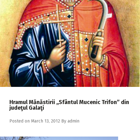
2018
2017
2016
2015
2014
2013
2012
2011
2010
Hramul Mănăstirii ,,Sfântul Mucenic Trifon” din
judeţul Galaţi
2009
Posted on
March 13, 2012
By
admin