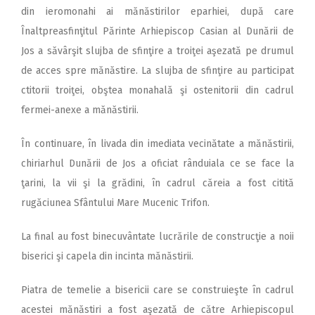
din ieromonahi ai mănăstirilor eparhiei, după care
Înaltpreasfinţitul Părinte Arhiepiscop Casian al Dunării de
Jos a săvârşit slujba de sfinţire a troiţei aşezată pe drumul
de acces spre mănăstire. La slujba de sfinţire au participat
ctitorii troiţei, obştea monahală şi ostenitorii din cadrul
fermei-anexe a mănăstirii.
În continuare, în livada din imediata vecinătate a mănăstirii,
chiriarhul Dunării de Jos a oficiat rânduiala ce se face la
ţarini, la vii şi la grădini, în cadrul căreia a fost citită
rugăciunea Sfântului Mare Mucenic Trifon.
La final au fost binecuvântate lucrările de construcţie a noii
biserici şi capela din incinta mănăstirii.
Piatra de temelie a bisericii care se construieşte în cadrul
acestei mănăstiri a fost aşezată de către Arhiepiscopul