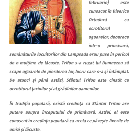
februarie) este
cunoscut în Biserica
Ortodoxă ca
ocrotitorul
ogoarelor, deoarece
într-o primăvară,
semănăturile locuitorilor din Campsada erau puse în pericol
de o mulţime de lăcuste. Trifon s-a rugat lui Dumnezeu să
scape ogoarele de pierderea lor, lucru care s-a şi întâmplat.
De atunci şi până astăzi, Sfântul Trifon este cinstit ca
ocrotitorul ţarinilor şi al grădinilor oamenilor.
În tradiţia populară, există credinţa că Sfântul Trifon are
putere asupra începutului de primăvară. Astfel, el este
cunoscut în credinţa populară ca acela ce păzeşte livezile de
omizi şi lăcuste.