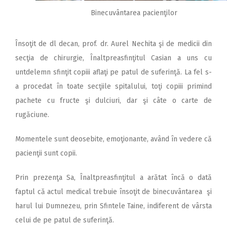
Binecuvântarea pacienţilor
Însoţit de dl decan, prof. dr. Aurel Nechita şi de medicii din
secţia de chirurgie, Înaltpreasfinţitul Casian a uns cu
untdelemn sfinţit copiii aflaţi pe patul de suferinţă. La fel s-
a procedat în toate secţiile spitalului, toţi copiii primind
pachete cu fructe şi dulciuri, dar şi câte o carte de
rugăciune.
Momentele sunt deosebite, emoţionante, având în vedere că
pacienţii sunt copii.
Prin prezenţa Sa, Înaltpreasfinţitul a arătat încă o dată
faptul că actul medical trebuie însoţit de binecuvântarea şi
harul lui Dumnezeu, prin Sfintele Taine, indiferent de vârsta
celui de pe patul de suferinţă.