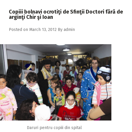
2018
Copiii bolnavi ocrotiţi de Sfinţii Doctori fără de
2017
arginţi Chir şi Ioan
2016
Posted on
March 13, 2012
By
admin
2015
2014
2013
2012
2011
2010
2009
Daruri pentru copiii din spital