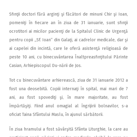
Sfinţii doctori fără arginţi şi făcători de minuni Chir şi Ioan,
pomeniţi în fiecare an în ziua de 31 ianuarie, sunt sfinţii
ocrotitori ai micilor pacienţi de la Spitalul Clinic de Urgenţă
pentru copii ,,Sf. Ioan” din Galaţi, ai cadrelor medicale, dar şi
ai capelei din incintă, care le oferă asistenţă religioasă de
peste 10 ani, cu binecuvântarea Înaltpreasfinţitului Părinte
Casian, Arhiepiscopul Du-nării de Jos.
Tot cu binecuvântare arhierească, ziua de 31 ianuarie 2012 a
fost una deosebită. Copiii internaţi în spital, mai mari de 7
ani, au fost spovediţi şi, în mare majoritate, au fost
împărtăşiţi. Fiind anul omagial al îngrijirii bolnavilor, s-a
oficiat Taina Sfântului Maslu, în ajunul sărbătorii.
În ziua hramului a fost săvârşită Sfânta Liturghie, la care au