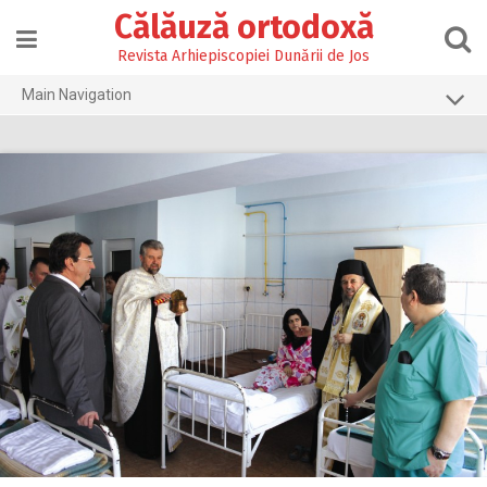
Skip
Călăuză ortodoxă
to
content
Revista Arhiepiscopiei Dunării de Jos
Main Navigation
Prima pagină
2026
2025
2024
2023
2022
2021
2020
2019