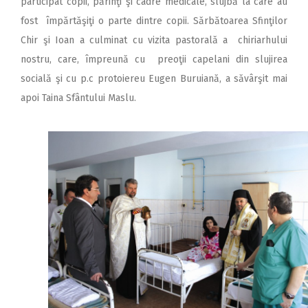
participat copii, părinţi şi cadre medicale, slujbă la care au
fost împărtăşiţi o parte dintre copii. Sărbătoarea Sfinţilor
Chir şi Ioan a culminat cu vizita pastorală a chiriarhului
nostru, care, împreună cu preoţii capelani din slujirea
socială şi cu p.c protoiereu Eugen Buruiană, a săvârşit mai
apoi Taina Sfântului Maslu.