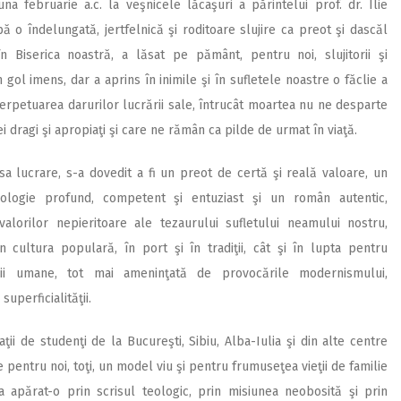
na februarie a.c. la veşnicele lăcaşuri a părintelui prof. dr. Ilie
 o îndelungată, jertfelnică şi roditoare slujire ca preot şi dascăl
n Biserica noastră, a lăsat pe pământ, pentru noi, slujitorii şi
n gol imens, dar a aprins în inimile şi în sufletele noastre o făclie a
erpetuarea darurilor lucrării sale, întrucât moartea nu ne desparte
ei dragi şi apropiaţi şi care ne rămân ca pilde de urmat în viaţă.
sa lucrare, s-a dovedit a fi un preot de certă şi reală valoare, un
ologie profund, competent şi entuziast şi un român autentic,
valorilor nepieritoare ale tezaurului sufletului neamului nostru,
n cultura populară, în port şi în tradiţii, cât şi în lupta pentru
ţii umane, tot mai ameninţată de provocările modernismului,
 superficialităţii.
i de studenţi de la Bucureşti, Sibiu, Alba-Iulia şi din alte centre
 pentru noi, toţi, un model viu şi pentru frumuseţea vieţii de familie
a apărat-o prin scrisul teologic, prin misiunea neobosită şi prin