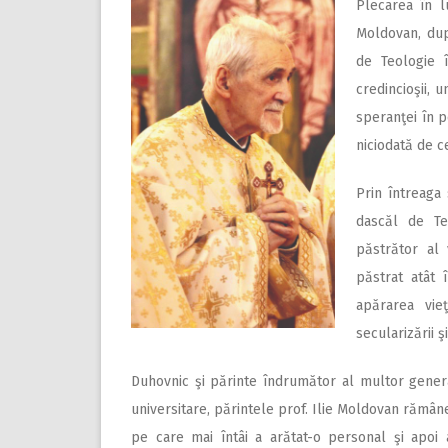
Plecarea în lu
Moldovan, după
de Teologie î
credincioşii, u
speranţei în p
niciodată de c
Prin întreaga 
dascăl de Te
păstrător al 
păstrat atât î
apărarea vie
secularizării şi
Duhovnic şi părinte îndrumător al multor generaţi
universitare, părintele prof. Ilie Moldovan rămâne
pe care mai întâi a arătat-o personal şi apoi 