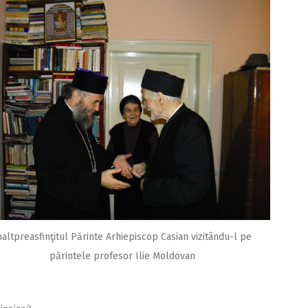
naltpreasfinţitul Părinte Arhiepiscop Casian vizitându-l pe
părintele profesor Ilie Moldovan