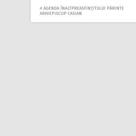
AGENDA ÎNALTPREASFINŢITULUI PĂRINTE
Post
ARHIEPISCOP CASIAN
navigation