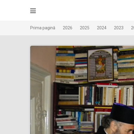
Skip
to
content
Prima pagină
2026
2025
2024
2023
2