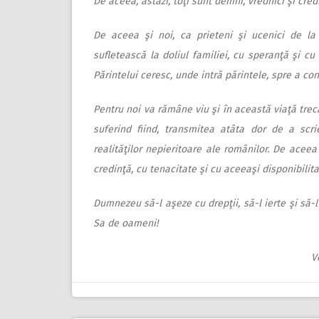
De aceea, astăzi, toţi sunt demni, vrednici şi cred
De aceea şi noi, ca prieteni şi ucenici de la
sufletească la doliul familiei, cu speranţă şi 
Părintelui ceresc, unde intră părintele, spre a co
Pentru noi va rămâne viu şi în această viaţă trecă
suferind fiind, transmitea atâta dor de a scri
realităţilor nepieritoare ale românilor. De acee
credinţă, cu tenacitate şi cu aceeaşi disponibilita
Dumnezeu să-l aşeze cu drepţii, să-l ierte şi să-
Sa de oameni!
V