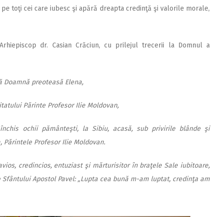
e toţi cei care iubesc şi apără dreapta credinţă şi valorile morale,
rhiepiscop dr. Casian Crăciun, cu prilejul trecerii la Domnul a
tă Doamnă preoteasă Elena,
itatului Părinte Profesor Ilie Moldovan,
chis ochii pământeşti, la Sibiu, acasă, sub privirile blânde şi
a, Părintele Profesor Ilie Moldovan.
vios, credincios, entuziast şi mărturisitor în braţele Sale iubitoare,
e Sfântului Apostol Pavel: „Lupta cea bună m-am luptat, credinţa am