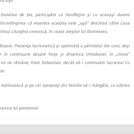
incioşi!
 Dunărea de Jos, participăm cu însufleţire şi cu aceeaşi durere
cu încredinţarea că moartea aceasta este „uşă” deschisă către Casa
ntinua Liturghia cerească, în ceata aleşilor lui Dumnezeu.
toare. Prezenţa harismatică şi optimistă a părintelui Ilie care, deşi
e în continuare despre forţa şi dinamica Ortodoxiei, în „inima”
a nu ne rămâne, frate Sebastian, decât să-i continuăm lucrarea! Cu
te.
l mântuiască şi pe cei apropiaţi din familie să-i mângâie, cu iubirea
eşnica lui pomenire!