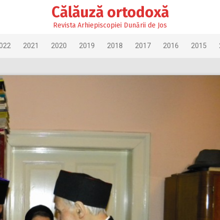
Călăuză ortodoxă
Revista Arhiepiscopiei Dunării de Jos
022
2021
2020
2019
2018
2017
2016
2015