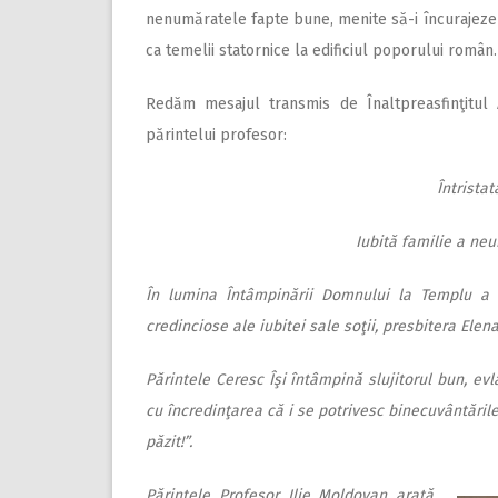
nenumăratele fapte bune, menite să-i încurajeze p
ca temelii statornice la edificiul poporului român.
Redăm mesajul transmis de Înaltpreasfinţitul A
părintelui profesor:
Întrista
Iubită familie a neu
În lumina Întâmpinării Domnului la Templu a în
credinciose ale iubitei sale soţii, presbitera Elen
Părintele Ceresc Îşi întâmpină slujitorul bun, evla
cu încredinţarea că i se potrivesc binecuvântăril
păzit!”.
Părintele Profesor Ilie Moldovan arată