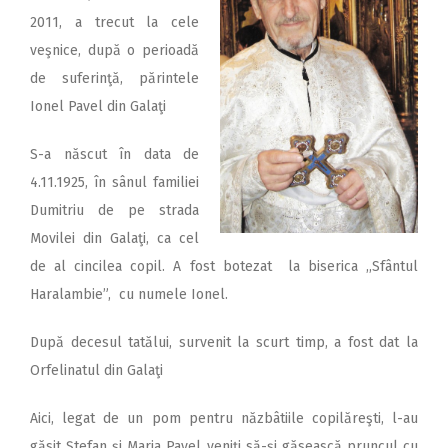
2011, a trecut la cele
veşnice, după o perioadă
de suferinţă, părintele
Ionel Pavel din Galaţi
S-a născut în data de
4.11.1925, în sânul familiei
Dumitriu de pe strada
Movilei din Galaţi, ca cel
de al cincilea copil. A fost botezat la biserica ,,Sfântul
Haralambie”, cu numele Ionel.
După decesul tatălui, survenit la scurt timp, a fost dat la
Orfelinatul din Galaţi
Aici, legat de un pom pentru năzbâtiile copilăreşti, l-au
găsit Ştefan şi Maria Pavel veniţi să-şi găsească pruncul cu