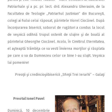
Patriarhale şi a pc. pr. lect. drd. Alexandru Gherasim, de la
Facultatea de Teologie „Patriarhul Justinian” din Bucureşti,
colegi ai fiului celui răposat, părintele Viorel Ciocănel. După
înconjurarea bisericii, soborul de rugători a condus la locul
de veşnică odihnă trupul ostenit de slujire şi de boală al
părintelui Gheorghe Ciocănel. Acolo, în Cimitirul Eternitatea,
el aşteaptă trâmbiţa ce va vesti învierea morţilor şi răsplata
pe care o va da Dumnezeu celor ce bine I-au slujit. Veşnica
lui pomenire!
Preoţii şi credincioşiibisericii „Sfinţii Trei Ierarhi” – Galaţi
Preotul Ionel Pavel
Duminică, 10 decembrie