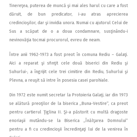
Tinereţea, puterea de muncă şi mai ales harul cu care a fost
dăruit, de bun predicator, i-au atras aprecierea
credincioşilor, dar şi invidia unora. Numai cu ajutorul Celui de
Sus a scăpat de o a doua condamnare, susţinându-i
nevinovăţia tocmai procurorul, evreu de neam.
Între anii 1962-1973 a fost preot în comuna Rediu – Galaţi.
Aici a reparat şi sfinţit cele două biserici din Rediu şi
Suhurlui-, a îngrijit cele trei cimitire din Rediu, Suhurlui şi
Plevna, a reuşit să intre în posesia casei parohiale.
Din 1972 este numit secretar la Protoieria Galaţi, iar din 1973
se alătură preoţilor de la biserica ,,Buna-Vestire”, ca preot
pentru cartierul Ţiglina II. Şi-a păstorit cu multă dragoste
enoriaşii mutându-se la Biserica ,,Înălţarea Domnului”
pentru a fi cu credincioşii încredinţaţi lui de la venirea în