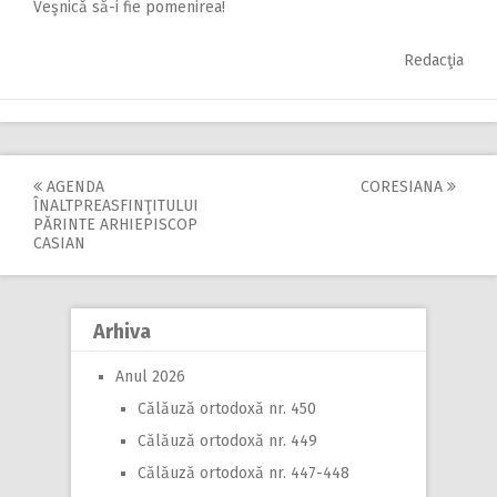
Veşnică să-i fie pomenirea!
Redacţia
AGENDA
CORESIANA
Post
ÎNALTPREASFINŢITULUI
PĂRINTE ARHIEPISCOP
navigation
CASIAN
Arhiva
Anul 2026
Călăuză ortodoxă nr. 450
Călăuză ortodoxă nr. 449
Călăuză ortodoxă nr. 447-448