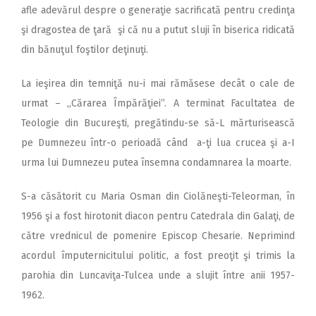
afle adevărul despre o generaţie sacrificată pentru credinţa
şi dragostea de ţară şi că nu a putut sluji în biserica ridicată
din bănuţul foştilor deţinuţi.
La ieşirea din temniţă nu-i mai rămăsese decât o cale de
urmat – ,,Cărarea Împărăţiei”. A terminat Facultatea de
Teologie din Bucureşti, pregătindu-se să-L mărturisească
pe Dumnezeu într-o perioadă când a-ţi lua crucea şi a-I
urma lui Dumnezeu putea însemna condamnarea la moarte.
S-a căsătorit cu Maria Osman din Ciolăneşti-Teleorman, în
1956 şi a fost hirotonit diacon pentru Catedrala din Galaţi, de
către vrednicul de pomenire Episcop Chesarie. Neprimind
acordul împuternicitului politic, a fost preoţit şi trimis la
parohia din Luncaviţa-Tulcea unde a slujit între anii 1957-
1962.