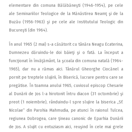
elementare din comuna Bălăbăneşti (1946-1954), pe cele
ale Seminariilor Teologice de la Mănăstirea Neamţ şi de la
Buzău (1956-1963) şi pe cele ale Institutului Teologic din
Bucureşti (din 1964).
În anul 1965 (2 mai) s-a căsătorit cu tânăra Neagu Ecaterina,
Dumnezeu dăruindu-le doi băieţi şi o fată. La început a
funcţionat în învăţământ, la şcoala din comuna natală (1964-
1965), dar nu a rămas aici. Tânărul Gheorghe Ciocănel a
pornit pe treptele slujirii, în Biserică, lucrare pentru care se
pregătise. În toamna anului 1965, cuviosul episcop Chesarie
al Dunării de Jos l-a hirotonit întru diacon (31 octombrie) şi
preot (1 noiembrie), rânduindu-l spre slujire la biserica „Sf.
Nicolae” din Parohia Mahmudia, pe atunci în raionul Tulcea,
regiunea Dobrogea, care ţineau canonic de Eparhia Dunării
de Jos. A slujit cu entuziasm aici, reuşind în cele mai grele