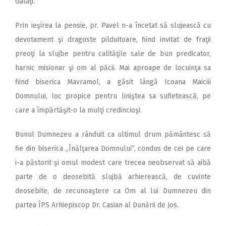
Galaţi.
Prin ieşirea la pensie, pr. Pavel n-a încetat să slujească cu
devotament şi dragoste pilduitoare, fiind invitat de fraţii
preoţi la slujbe pentru calităţile sale de bun predicator,
harnic misionar şi om al păcii. Mai aproape de locuinţa sa
fiind biserica Mavramol, a găsit lângă Icoana Maiciii
Domnului, loc propice pentru liniştea sa sufletească, pe
care a împărtăşit-o la mulţi credincioşi.
Bunul Dumnezeu a rânduit ca ultimul drum pământesc să
fie din biserica ,,Înălţarea Domnului”, condus de cei pe care
i-a păstorit şi omul modest care trecea neobservat să aibă
parte de o deosebită slujbă arhierească, de cuvinte
deosebite, de recunoaştere ca Om al lui Dumnezeu din
partea ÎPS Arhiepiscop Dr. Casian al Dunării de Jos.