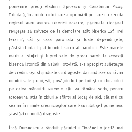
pomenire preoţi Vladimir Spiceacu şi Constantin Picoş.
Totodată, în anii de culminare a oprimării pe care o exercita
regimul ateu asupra Bisericii noastre, părintele Ciocănel
reuşeşte să salveze de la demolare atât biserica „Sf. Trei
Ierarhi”, cât şi casa parohială şi toate dependinţele,
păstrând intact patrimoniul sacru al parohiei. Este marele
merit al slujirii şi luptei sale de preot paroh la această
biserică istorică din Galaţi! Totodată, s-a apropiat sufleteşte
de credincioşi, slujindu-le cu dragoste, dăruindu-se cu râvnă
menirii sale preoţeşti, povăţuindu-i pe toţi şi conducându-i
pe calea mântuirii. Numele său va rămâne scris, pentru
totdeauna, atât în zidurile sfântului locaş de aici, cât mai cu
seamă în inimile credincioşilor care l-au iubit şi-l pomenesc
şi astăzi cu multă dragoste.
Însă Dumnezeu a rânduit părintelui Ciocănel o jertfă mai