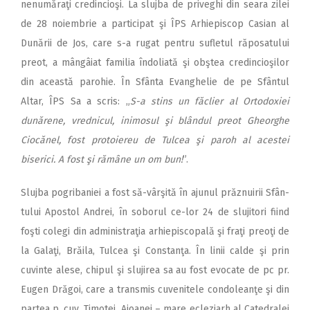
nenumăraţi credincioşi. La slujba de priveghi din seara zilei
de 28 noiembrie a participat şi ÎPS Arhiepiscop Casian al
Dunării de Jos, care s-a rugat pentru sufletul răposatului
preot, a mângâiat familia îndoliată şi obştea credincioşilor
din această parohie. În Sfânta Evanghelie de pe Sfântul
Altar, ÎPS Sa a scris: „
S-a stins un făclier al Ortodoxiei
dunărene, vrednicul, inimosul şi blândul preot Gheorghe
Ciocănel, fost protoiereu de Tulcea şi paroh al acestei
biserici. A fost şi rămâne un om bun!
”.
Slujba pogribaniei a fost să-vârşită în ajunul prăznuirii Sfân-
tului Apostol Andrei, în soborul ce-lor 24 de slujitori fiind
foşti colegi din administraţia arhiepiscopală şi fraţi preoţi de
la Galaţi, Brăila, Tulcea şi Constanţa. În linii calde şi prin
cuvinte alese, chipul şi slujirea sa au fost evocate de pc pr.
Eugen Drăgoi, care a transmis cuvenitele condoleanţe şi din
partea p. cuv. Timotei Aioanei – mare ecleziarh al Catedralei