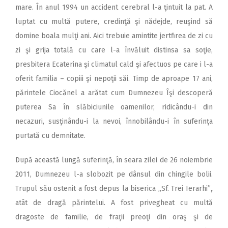
mare. În anul 1994 un accident cerebral l-a ţintuit la pat. A
luptat cu multă putere, credinţă şi nădejde, reuşind să
domine boala mulţi ani. Aici trebuie amintite jertfirea de zi cu
zi şi grija totală cu care l-a învăluit distinsa sa soţie,
presbitera Ecaterina şi climatul cald şi afectuos pe care i l-a
oferit familia – copiii şi nepoţii săi. Timp de aproape 17 ani,
părintele Ciocănel a arătat cum Dumnezeu Îşi descoperă
puterea Sa în slăbiciunile oamenilor, ridicându-i din
necazuri, susţinându-i la nevoi, înnobilându-i în suferinţa
purtată cu demnitate.
După această lungă suferinţă, în seara zilei de 26 noiembrie
2011, Dumnezeu l-a slobozit pe dânsul din chingile bolii.
Trupul său ostenit a fost depus la biserica „Sf. Trei Ierarhi”
,
atât de dragă părintelui. A fost privegheat cu multă
dragoste de familie, de fraţii preoţi din oraş şi de