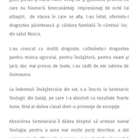
care nu fuseseră binecuvântaţi. Impresionaţi de ochii lui
albaştri, de starea în care se afla, l-au înfiat, oferindu-i
dragostea părintească şi căldura familială în căminul lor,
din satul Moscu.
L-au crescut cu multă dragoste, cultivându-i dragostea
pentru munca ogorului, pentru învăţătură, pentru neam şi
ţară; dar, mai presus de toate, i-au sădit de mic iubirea de
Dumnezeu.
La îndemnul învăţătorului din sat, s-a înscris la Seminarul
Teologic din Galaţi, pe care l-a absolvit cu rezultate foarte
bune, fiind al doilea clasat dintr-o promoţie de excepţie.
Absolvirea Seminarului îi dădea dreptul să urmeze numai
Teologia; pentru a avea mai multe porţi deschise, a dat