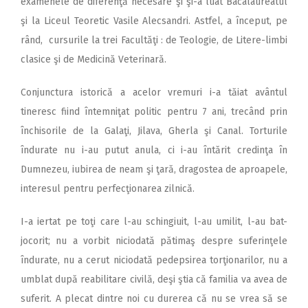
examenele de diferenţă necesare şi şi-a luat Bacalaureatul
şi la Liceul Teoretic Vasile Alecsandri. Astfel, a început, pe
rând, cursurile la trei Facultăţi : de Teologie, de Litere-limbi
clasice şi de Medicină Veterinară.
Conjunctura istorică a acelor vremuri i-a tăiat avântul
tineresc fiind întemniţat politic pentru 7 ani, trecând prin
închisorile de la Galaţi, Jilava, Gherla şi Canal. Torturile
îndurate nu i-au putut anula, ci i-au întărit credinţa în
Dumnezeu, iubirea de neam şi ţară, dragostea de aproapele,
interesul pentru perfecţionarea zilnică.
I-a iertat pe toţi care l-au schingiuit, l-au umilit, l-au bat-
jocorit; nu a vorbit niciodată pătimaş despre suferinţele
îndurate, nu a cerut niciodată pedepsirea torţionarilor, nu a
umblat după reabilitare civilă, deşi ştia că familia va avea de
suferit. A plecat dintre noi cu durerea că nu se vrea să se