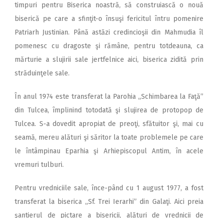
timpuri pentru Biserica noastră, să construiască o nouă
biserică pe care a sfinţit-o însuşi fericitul întru pomenire
Patriarh Justinian. Până astăzi credincioşii din Mahmudia îl
pomenesc cu dragoste şi rămâne, pentru totdeauna, ca
mărturie a slujirii sale jertfelnice aici, biserica zidită prin
străduinţele sale.
În anul 1974 este transferat la Parohia „Schimbarea la Faţă”
din Tulcea, împlinind totodată şi slujirea de protopop de
Tulcea. S-a dovedit apropiat de preoţi, sfătuitor şi, mai cu
seamă, mereu alături şi săritor la toate problemele pe care
le întâmpinau Eparhia şi Arhiepiscopul Antim, în acele
vremuri tulburi.
Pentru vredniciile sale, înce-pând cu 1 august 1977, a fost
transferat la biserica „Sf. Trei Ierarhi” din Galaţi. Aici preia
şantierul de pictare a bisericii, alături de vrednicii de