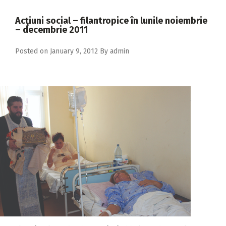
2018
Acţiuni social – filantropice în lunile noiembrie
2017
– decembrie 2011
2016
Posted on
January 9, 2012
By
admin
2015
2014
2013
2012
2011
2010
2009