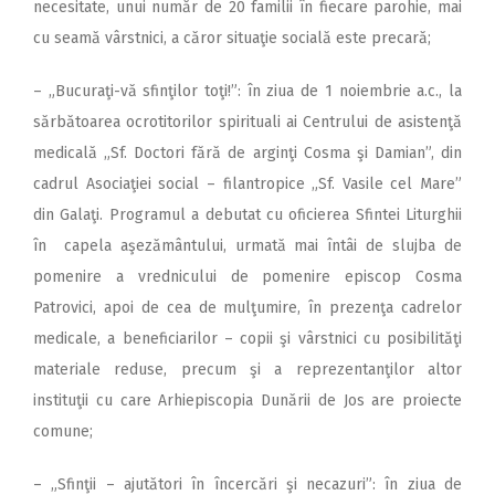
necesitate, unui număr de 20 familii în fiecare parohie, mai
cu seamă vârstnici, a căror situaţie socială este precară;
– „Bucuraţi-vă sfinţilor toţi!”: în ziua de 1 noiembrie a.c., la
sărbătoarea ocrotitorilor spirituali ai Centrului de asistenţă
medicală „Sf. Doctori fără de arginţi Cosma şi Damian”, din
cadrul Asociaţiei social – filantropice „Sf. Vasile cel Mare”
din Galaţi. Programul a debutat cu oficierea Sfintei Liturghii
în capela aşezământului, urmată mai întâi de slujba de
pomenire a vrednicului de pomenire episcop Cosma
Patrovici, apoi de cea de mulţumire, în prezenţa cadrelor
medicale, a beneficiarilor – copii şi vârstnici cu posibilităţi
materiale reduse, precum şi a reprezentanţilor altor
instituţii cu care Arhiepiscopia Dunării de Jos are proiecte
comune;
– „Sfinţii – ajutători în încercări şi necazuri”: în ziua de