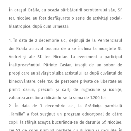
În oraşul Brăila, cu ocazia sărbătoririi ocrotitorului său, Sf.
Ier. Nicolae, au fost desfăşurate o serie de activităţi social-
filantropice, după cum urmează:
1. În data de 2 decembrie a.c., deţinuţii de la Penitenciarul
din Brăila au avut bucuria de a se închina la moaştele Sf.
Andrei şi ale Sf. Ier. Nicolae. La eveniment a participat
Înaltpreasfințitul Părinte Casian, însoţit de un sobor de
preoţi care au săvârşit slujba actistului, iar după cuvântul de
binecuvântare, cele 150 de persoane private de libertate au
primit daruri, precum şi cărţi de rugăciune şi iconiţe,
valoarea acestiora ridicându-se la suma de 1.200 lei.
2. În data de 3 decembrie a.c., la Grădiniţa parohială
„Familia” a fost susţinut un program educaţional de către
copii, la sfârşit aceştia bucurându-se de darurile Sf. Nicolae,
cei 52 de copii primind pachete cu dulciuri şi căciuliţe în