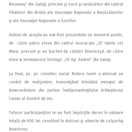
Neveanu” din Galaţi, precum şi surzi şi nevăzători din cadrul
Filialelor din Brăila ale Asociaţiei Naţionale a Nevăzătorilor
şi ale Asociaţiei Naţionale a Surzilor.
Alături de aceştia au mai fost prezentate un moment poetic,
de către patru eleve din cadrul Asocia-ţiei „Sf. Vasile cel
Mare, precum şi un buchet de cântări bisericeşti, de către
elevi ai Seminarului Teologic „Sf. Ap. Andrei” din Galaţi.
La final, pc. pr. consilier social Rotaru Ionel a adresat un
cuvânt de mulţumire, transmiţând totodată mesajul de
binecuvântare din partea Înaltpreasfinţitului Arhiepiscop
Casian al Dunării de Jos.
Tuturor participanţilor le-au fost împărţite daruri în valoare
totală de 650 lei, constând în dulciuri şi obiecte de colportaj
bisericesc.