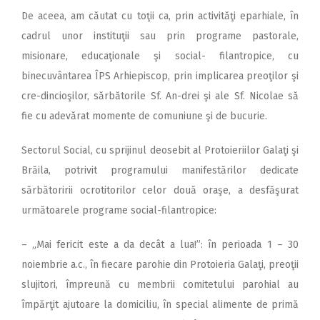
De aceea, am căutat cu toţii ca, prin activităţi eparhiale, în
cadrul unor instituţii sau prin programe pastorale,
misionare, educaţionale şi social- filantropice, cu
binecuvântarea ÎPS Arhiepiscop, prin implicarea preoţilor şi
cre-dincioşilor, sărbătorile Sf. An-drei şi ale Sf. Nicolae să
fie cu adevărat momente de comuniune şi de bucurie.
Sectorul Social, cu sprijinul deosebit al Protoieriilor Galaţi şi
Brăila, potrivit programului manifestărilor dedicate
sărbătoririi ocrotitorilor celor două oraşe, a desfăşurat
următoarele programe social-filantropice:
– „Mai fericit este a da decât a lua!”: în perioada 1 – 30
noiembrie a.c., în fiecare parohie din Protoieria Galaţi, preoţii
slujitori, împreună cu membrii comitetului parohial au
împărţit ajutoare la domiciliu, în special alimente de primă