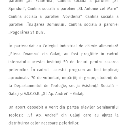
parohiei „Sf. Ecaterina”, Cantina socială a parohiei „Sf.
Spiridon”, Cantina socială a parohiei „Sf. Antonie cel Mare”,
Cantina socială a parohiei „Vovidenia”, Cantina socială a
parohiei „Înălţarea Domnului”, Cantina socială a parohiei
„Pogorârea Sf. Duh”.
În parteneriat cu Colegiul industrial de chimie alimentară
„Elena Doamna” din Galaţi, au fost pregătite în cadrul
internatului acestei instituţii 50 de locuri pentru cazarea
pelerinilor. În cadrul acestui program au fost implicaţi
aproximativ 70 de voluntari, împărţiţi în grupe, studenţi de
la Departamentul de Teologie, secţia Asistenţă Socială –
Galaţi şi A.S.C.O.R. „Sf. Ap. Andrei” – Galaţi.
Un aport deosebit a venit din partea elevilor Seminarului
Teologic „Sf. Ap. Andrei” din Galaţi care au ajutat la
distribuirea celor necesare pelerinilor.