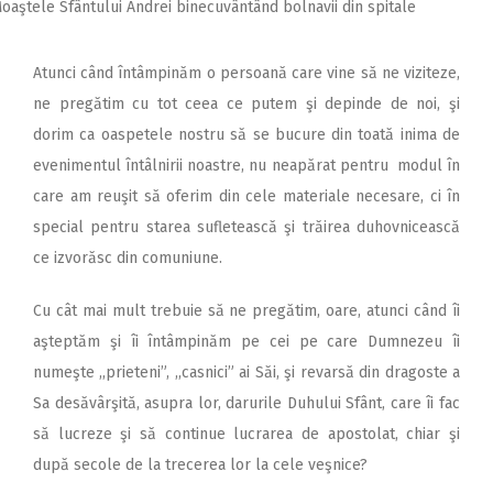
oaştele Sfântului Andrei binecuvântând bolnavii din spitale
Atunci când întâmpinăm o persoană care vine să ne viziteze,
ne pregătim cu tot ceea ce putem şi depinde de noi, şi
dorim ca oaspetele nostru să se bucure din toată inima de
evenimentul întâlnirii noastre, nu neapărat pentru modul în
care am reuşit să oferim din cele materiale necesare, ci în
special pentru starea sufletească şi trăirea duhovnicească
ce izvorăsc din comuniune.
Cu cât mai mult trebuie să ne pregătim, oare, atunci când îi
aşteptăm şi îi întâmpinăm pe cei pe care Dumnezeu îi
numeşte ,,prieteni”, ,,casnici” ai Săi, şi revarsă din dragoste a
Sa desăvârşită, asupra lor, darurile Duhului Sfânt, care îi fac
să lucreze şi să continue lucrarea de apostolat, chiar şi
după secole de la trecerea lor la cele veşnice?