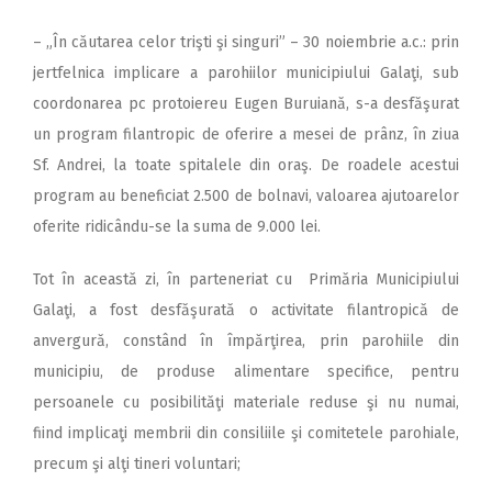
– „În căutarea celor trişti şi singuri” – 30 noiembrie a.c.: prin
jertfelnica implicare a parohiilor municipiului Galaţi, sub
coordonarea pc protoiereu Eugen Buruiană, s-a desfăşurat
un program filantropic de oferire a mesei de prânz, în ziua
Sf. Andrei, la toate spitalele din oraş. De roadele acestui
program au beneficiat 2.500 de bolnavi, valoarea ajutoarelor
oferite ridicându-se la suma de 9.000 lei.
Tot în această zi, în parteneriat cu Primăria Municipiului
Galaţi, a fost desfăşurată o activitate filantropică de
anvergură, constând în împărţirea, prin parohiile din
municipiu, de produse alimentare specifice, pentru
persoanele cu posibilităţi materiale reduse şi nu numai,
fiind implicaţi membrii din consiliile şi comitetele parohiale,
precum şi alţi tineri voluntari;