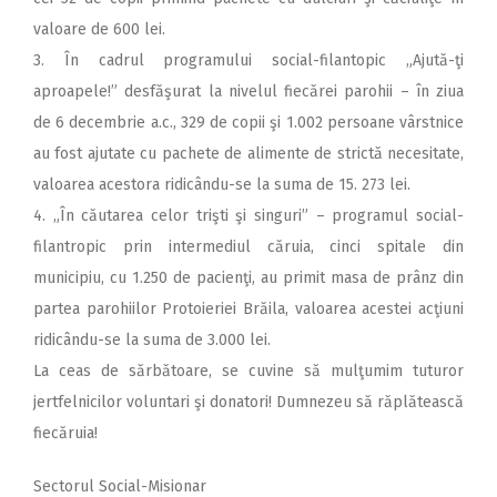
valoare de 600 lei.
3. În cadrul programului social-filantopic „Ajută-ţi
aproapele!” desfăşurat la nivelul fiecărei parohii – în ziua
de 6 decembrie a.c., 329 de copii şi 1.002 persoane vârstnice
au fost ajutate cu pachete de alimente de strictă necesitate,
valoarea acestora ridicându-se la suma de 15. 273 lei.
4. „În căutarea celor trişti şi singuri” – programul social-
filantropic prin intermediul căruia, cinci spitale din
municipiu, cu 1.250 de pacienţi, au primit masa de prânz din
partea parohiilor Protoieriei Brăila, valoarea acestei acţiuni
ridicându-se la suma de 3.000 lei.
La ceas de sărbătoare, se cuvine să mulţumim tuturor
jertfelnicilor voluntari şi donatori! Dumnezeu să răplătească
fiecăruia!
Sectorul Social-Misionar