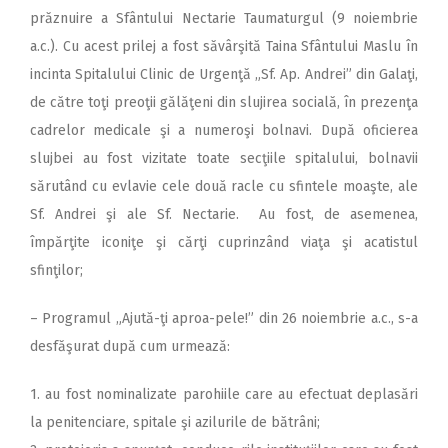
prăznuire a Sfântului Nectarie Taumaturgul (9 noiembrie
a.c.). Cu acest prilej a fost săvârşită Taina Sfântului Maslu în
incinta Spitalului Clinic de Urgenţă „Sf. Ap. Andrei” din Galaţi,
de către toţi preoţii gălăţeni din slujirea socială, în prezenţa
cadrelor medicale şi a numeroşi bolnavi. După oficierea
slujbei au fost vizitate toate secţiile spitalului, bolnavii
sărutând cu evlavie cele două racle cu sfintele moaşte, ale
Sf. Andrei şi ale Sf. Nectarie. Au fost, de asemenea,
împărţite iconiţe şi cărţi cuprinzând viaţa şi acatistul
sfinţilor;
– Programul „Ajută-ţi aproa-pele!” din 26 noiembrie a.c., s-a
desfăşurat după cum urmează:
1. au fost nominalizate parohiile care au efectuat deplasări
la penitenciare, spitale şi azilurile de bătrâni;