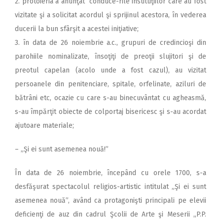
2. protoieria a anunţat conduce-rile instituţiilor care au fost
vizitate şi a solicitat acordul şi sprijinul acestora, în vederea
ducerii la bun sfârşit a acestei iniţiative;
3. în data de 26 noiembrie a.c., grupuri de credincioşi din
parohiile nominalizate, însoţiţi de preoţii slujitori şi de
preotul capelan (acolo unde a fost cazul), au vizitat
persoanele din penitenciare, spitale, orfelinate, aziluri de
bătrâni etc, ocazie cu care s-au binecuvântat cu agheasmă,
s-au împărţit obiecte de colportaj bisericesc şi s-au acordat
ajutoare materiale;
– „Şi ei sunt asemenea nouă!”
În data de 26 noiembrie, începând cu orele 1700, s-a
desfăşurat spectacolul religios-artistic intitulat „Şi ei sunt
asemenea nouă”, având ca protagonişti principali pe elevii
deficienţi de auz din cadrul Şcolii de Arte şi Meserii „P.P.