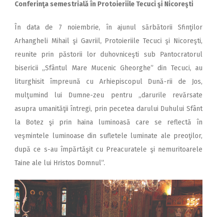
Conferinţa semestrială în Protoieriile Tecuci şi Nicoreşti
În data de 7 noiembrie, în ajunul sărbătorii Sfinţilor
Arhangheli Mihail şi Gavriil, Protoieriile Tecuci şi Nicoreşti,
reunite prin păstorii lor duhovniceşti sub Pantocratorul
bisericii „Sfântul Mare Mucenic Gheorghe” din Tecuci, au
liturghisit împreună cu Arhiepiscopul Dună-rii de Jos,
mulţumind lui Dumne-zeu pentru „darurile revărsate
asupra umanităţii întregi, prin pecetea darului Duhului Sfânt
la Botez şi prin haina luminoasă care se reflectă în
veşmintele luminoase din sufletele luminate ale preoţilor,
după ce s-au împărtăşit cu Preacuratele şi nemuritoarele
Taine ale lui Hristos Domnul”.