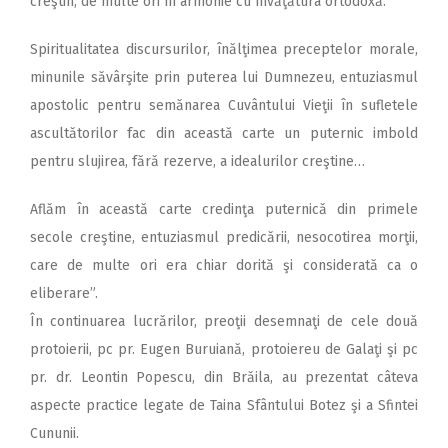
creştin, de multe ori în armonie cu învăţătura ortodoxă.
Spiritualitatea discursurilor, înălţimea preceptelor morale,
minunile săvârşite prin puterea lui Dumnezeu, entuziasmul
apostolic pentru semănarea Cuvântului Vieţii în sufletele
ascultătorilor fac din această carte un puternic imbold
pentru slujirea, fără rezerve, a idealurilor creştine…
Aflăm în această carte credinţa puternică din primele
secole creştine, entuziasmul predicării, nesocotirea morţii,
care de multe ori era chiar dorită şi considerată ca o
eliberare”.
În continuarea lucrărilor, preoţii desemnaţi de cele două
protoierii, pc pr. Eugen Buruiană, protoiereu de Galaţi şi pc
pr. dr. Leontin Popescu, din Brăila, au prezentat câteva
aspecte practice legate de Taina Sfântului Botez şi a Sfintei
Cununii.