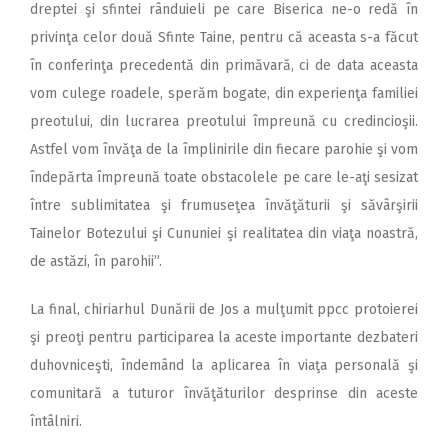
dreptei şi sfintei rânduieli pe care Biserica ne-o redă în
privinţa celor două Sfinte Taine, pentru că aceasta s-a făcut
în conferinţa precedentă din primăvară, ci de data aceasta
vom culege roadele, sperăm bogate, din experienţa familiei
preotului, din lucrarea preotului împreună cu credincioşii.
Astfel vom învăţa de la împlinirile din fiecare parohie şi vom
îndepărta împreună toate obstacolele pe care le-aţi sesizat
între sublimitatea şi frumuseţea învăţăturii şi săvârşirii
Tainelor Botezului şi Cununiei şi realitatea din viaţa noastră,
de astăzi, în parohii”.
La final, chiriarhul Dunării de Jos a mulţumit ppcc protoierei
şi preoţi pentru participarea la aceste importante dezbateri
duhovniceşti, îndemând la aplicarea în viaţa personală şi
comunitară a tuturor învăţăturilor desprinse din aceste
întâlniri.