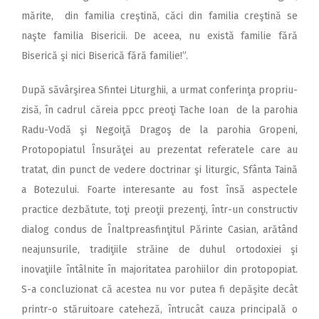
mărite, din familia creştină, căci din familia creştină se
naşte familia Bisericii. De aceea, nu există familie fără
Biserică şi nici Biserică fără familie!”.
După săvârşirea Sfintei Liturghii, a urmat conferinţa propriu-
zisă, în cadrul căreia ppcc preoţi Tache Ioan de la parohia
Radu-Vodă şi Negoiţă Dragoş de la parohia Gropeni,
Protopopiatul Însurăţei au prezentat referatele care au
tratat, din punct de vedere doctrinar şi liturgic, Sfânta Taină
a Botezului. Foarte interesante au fost însă aspectele
practice dezbătute, toţi preoţii prezenţi, într-un constructiv
dialog condus de Înaltpreasfinţitul Părinte Casian, arătând
neajunsurile, tradiţiile străine de duhul ortodoxiei şi
inovaţiile întâlnite în majoritatea parohiilor din protopopiat.
S-a concluzionat că acestea nu vor putea fi depăşite decât
printr-o stăruitoare cateheză, întrucât cauza principală o