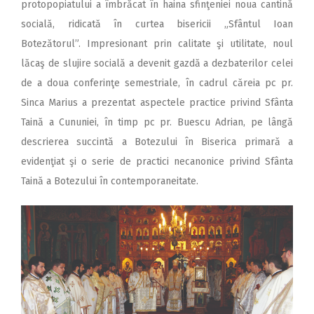
protopopiatului a îmbrăcat în haina sfinţeniei noua cantină
socială, ridicată în curtea bisericii „Sfântul Ioan
Botezătorul”. Impresionant prin calitate şi utilitate, noul
lăcaş de slujire socială a devenit gazdă a dezbaterilor celei
de a doua conferinţe semestriale, în cadrul căreia pc pr.
Sinca Marius a prezentat aspectele practice privind Sfânta
Taină a Cununiei, în timp pc pr. Buescu Adrian, pe lângă
descrierea succintă a Botezului în Biserica primară a
evidenţiat şi o serie de practici necanonice privind Sfânta
Taină a Botezului în contemporaneitate.