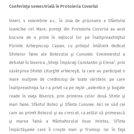
Conferinţa semestrială în Protoieria Covurlui
Vineri, 4 noiembrie a.c., în ziua de prăznuire a Sfântului
Ioanichie cel Mare, preoţii din Protoieria Covurlui au avut
bucuria de a primi în mijlocul lor pe Înaltpreasfinţitul
Părinte Arhiepiscop Casian, cu prilejul întâlnirii dedicat
Sfintelor Taine ale Botezului şi Cununiei. Evenimentul a
debutat în biserica „Sfinţii Împăraţi Constantin şi Elena”, prin
săvârşirea Sfintei Liturghii arhiereşti, la care au participat o
mare mulţime de credincioşi de toate vârstele, pe care
Înaltpreasfinţia Sa i-a privit ca pe nişte „autentice şi bogate
roade în viaţa Bisericii, prin primirea celor două Sfinte şi
mari Taine, Sfântul Botez şi Sfânta Cununie. Aici se văd cei
care au primit Botezul şi au crescut, ca astăzi să primească
şi marea Taină a Mântuitorului Iisus Hristos, Sfînta
Împărtăşanie care îi creşte mari şi frumoşi. Iar în faţa