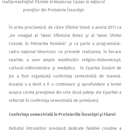
Înaltpreasfinţitul Părinte Arhiepiscop Casian în mijlocul
preoţilor din Protoieria Însurăţei
În urma proclamării, de către Sfântul Sinod, a anului 2011 ca
„An omagial al Tainei Sfântului Botez şi al Tainei Sfintei
Cununii, în Patriarhia Română” şi ca parte a programului-
cadru naţional-bisericesc ce prevede realizarea, în fiecare
eparhie, a unor ample manifestări religios-duhovniceşti,
cultural-editorialistice şi mediatice, în Eparhia Dunării de
Jos a fost organizată conferinţa semestrială de toamnă.
Aceasta s-a dorit a fi o continuare şi aprofundare a temei
asupra căreia preoţimea din cele două judeţe ale Eparhiei a
reflectat în conferinţa semestrială de primăvară.
Conferinţa semestrială în Protoieriile Însurăţei şi Făurei
Debutul întrunirilor preoţeşti dedicate familiei creştine a