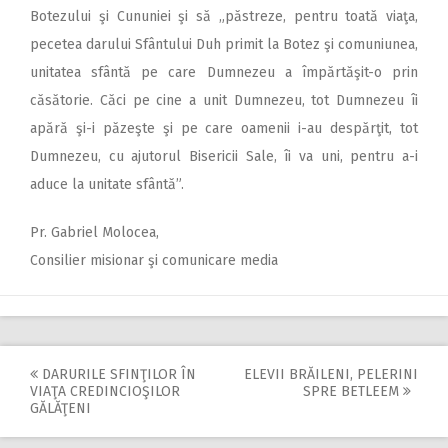
Botezului şi Cununiei şi să „păstreze, pentru toată viaţa,
pecetea darului Sfântului Duh primit la Botez şi comuniunea,
unitatea sfântă pe care Dumnezeu a împărtăşit-o prin
căsătorie. Căci pe cine a unit Dumnezeu, tot Dumnezeu îi
apără şi-i păzeşte şi pe care oamenii i-au despărţit, tot
Dumnezeu, cu ajutorul Bisericii Sale, îi va uni, pentru a-i
aduce la unitate sfântă”.
Pr. Gabriel Molocea,
Consilier misionar şi comunicare media
DARURILE SFINŢILOR ÎN
ELEVII BRĂILENI, PELERINI
Post
VIAŢA CREDINCIOŞILOR
SPRE BETLEEM
GĂLĂŢENI
navigation