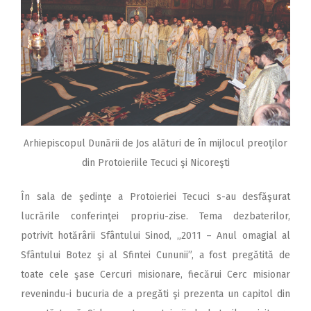
Arhiepiscopul Dunării de Jos alături de în mijlocul preoţilor
din Protoieriile Tecuci şi Nicoreşti
În sala de şedinţe a Protoieriei Tecuci s-au desfăşurat
lucrările conferinţei propriu-zise. Tema dezbaterilor,
potrivit hotărârii Sfântului Sinod, „2011 – Anul omagial al
Sfântului Botez şi al Sfintei Cununii”, a fost pregătită de
toate cele şase Cercuri misionare, fiecărui Cerc misionar
revenindu-i bucuria de a pregăti şi prezenta un capitol din