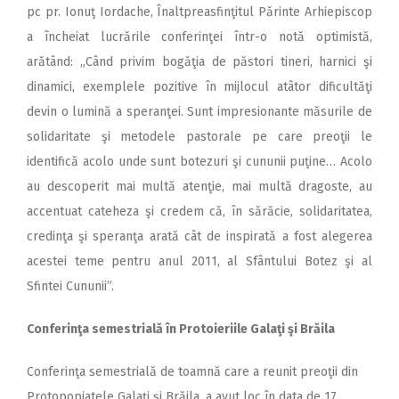
pc pr. Ionuţ Iordache, Înaltpreasfinţitul Părinte Arhiepiscop
a încheiat lucrările conferinţei într-o notă optimistă,
arătând: „Când privim bogăţia de păstori tineri, harnici şi
dinamici, exemplele pozitive în mijlocul atâtor dificultăţi
devin o lumină a speranţei. Sunt impresionante măsurile de
solidaritate şi metodele pastorale pe care preoţii le
identifică acolo unde sunt botezuri şi cununii puţine… Acolo
au descoperit mai multă atenţie, mai multă dragoste, au
accentuat cateheza şi credem că, în sărăcie, solidaritatea,
credinţa şi speranţa arată cât de inspirată a fost alegerea
acestei teme pentru anul 2011, al Sfântului Botez şi al
Sfintei Cununii”.
Conferinţa semestrială în Protoieriile Galaţi şi Brăila
Conferinţa semestrială de toamnă care a reunit preoţii din
Protopopiatele Galaţi şi Brăila, a avut loc în data de 17