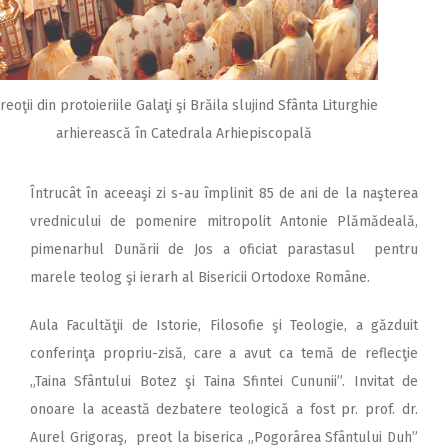
reoţii din protoieriile Galaţi şi Brăila slujind Sfânta Liturghie
arhierească în Catedrala Arhiepiscopală
Întrucât în aceeaşi zi s-au împlinit 85 de ani de la naşterea
vrednicului de pomenire mitropolit Antonie Plămădeală,
pimenarhul Dunării de Jos a oficiat parastasul pentru
marele teolog şi ierarh al Bisericii Ortodoxe Române.
Aula Facultăţii de Istorie, Filosofie şi Teologie, a găzduit
conferinţa propriu-zisă, care a avut ca temă de reflecţie
„Taina Sfântului Botez şi Taina Sfintei Cununii”. Invitat de
onoare la această dezbatere teologică a fost pr. prof. dr.
Aurel Grigoraş, preot la biserica „Pogorârea Sfântului Duh”