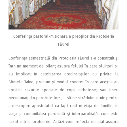
Conferinţa pastoral-misionară a preoţilor din Protoieria
Făurei
Conferinţa semestrială din Protoieria Făurei s-a constituit şi
într-un moment de bilanţ asupra felului în care slujitorii s-
au implicat în catehizarea credincioşilor cu privire la
Sfintele Taine, precum şi modul concret în care aceştia au
sprijinit cazurile speciale de copii nebotezaţi sau tineri
necununaţi din parohiile lor: „… să ne străduim zilnic pentru
a descoperi apostolatul ca fapt real în viaţa de familie, în
viaţa şi comunitatea parohială şi interparohială, cum este
cazul într-o protoierie. Astăzi vom reflecta nu atât asupra