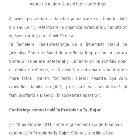
Aspect din timpul lucrărilor conferinţei
A urmat prezentarea statisticii actualizate cu ultimele date
din anul 2011, referitoare la dinamica botezurilor, cununiilor
şi divor-ţurilor, din ultimii 20 de ani.
În încheiere, Înaltpreasfinţia Sa a îndemnat clerul ca
„iniţiativa Sfântului Sinod de a reflecta timp de un an asupra
Sfintelor Taine ale Botezului şi Cununiei să nu rămână doar
o temă de reflecţie, ci să devină o îndrumare sfântă şi de
mare folos pentru tot restul zilelor noastre. Aşa vom
consolida familia creştină, prin care se consolidează şi
familia sfântă a Bisericii, în societatea noastră!”.
Conferinţa semestrială în Protoieria Tg. Bujor
Joi, 10 noiembrie 2011, conferinţa semestrială de toamnă a
continuat în Protoieria Tg Bujor. Sfânta Liturghie a fost