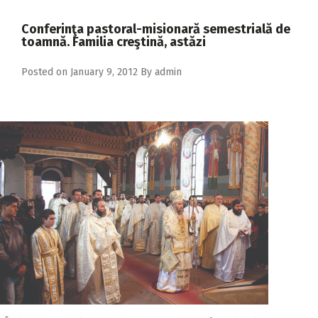
2018
Conferinţa pastoral-misionară semestrială de
2017
toamnă. Familia creştină, astăzi
2016
Posted on
January 9, 2012
By
admin
2015
2014
2013
2012
2011
2010
2009