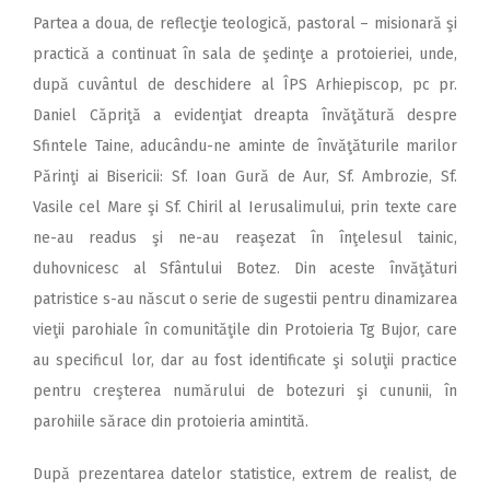
Partea a doua, de reflecţie teologică, pastoral – misionară şi
practică a continuat în sala de şedinţe a protoieriei, unde,
după cuvântul de deschidere al ÎPS Arhiepiscop, pc pr.
Daniel Căpriţă a evidenţiat dreapta învăţătură despre
Sfintele Taine, aducându-ne aminte de învăţăturile marilor
Părinţi ai Bisericii: Sf. Ioan Gură de Aur, Sf. Ambrozie, Sf.
Vasile cel Mare şi Sf. Chiril al Ierusalimului, prin texte care
ne-au readus şi ne-au reaşezat în înţelesul tainic,
duhovnicesc al Sfântului Botez. Din aceste învăţături
patristice s-au născut o serie de sugestii pentru dinamizarea
vieţii parohiale în comunităţile din Protoieria Tg Bujor, care
au specificul lor, dar au fost identificate şi soluţii practice
pentru creşterea numărului de botezuri şi cununii, în
parohiile sărace din protoieria amintită.
După prezentarea datelor statistice, extrem de realist, de