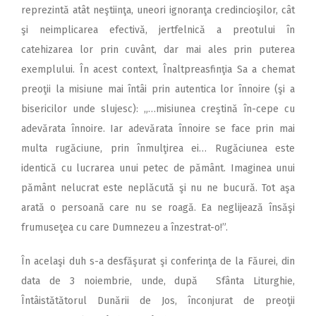
reprezintă atât neştiinţa, uneori ignoranţa credincioşilor, cât
şi neimplicarea efectivă, jertfelnică a preotului în
catehizarea lor prin cuvânt, dar mai ales prin puterea
exemplului. În acest context, Înaltpreasfinţia Sa a chemat
preoţii la misiune mai întâi prin autentica lor înnoire (şi a
bisericilor unde slujesc): „…misiunea creştină în-cepe cu
adevărata înnoire. Iar adevărata înnoire se face prin mai
multa rugăciune, prin înmulţirea ei… Rugăciunea este
identică cu lucrarea unui petec de pământ. Imaginea unui
pământ nelucrat este neplăcută şi nu ne bucură. Tot aşa
arată o persoană care nu se roagă. Ea neglijează însăşi
frumuseţea cu care Dumnezeu a înzestrat-o!”.
În acelaşi duh s-a desfăşurat şi conferinţa de la Făurei, din
data de 3 noiembrie, unde, după Sfânta Liturghie,
Întâistătătorul Dunării de Jos, înconjurat de preoţii