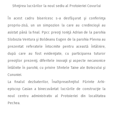
Sfinţirea lucrărilor la noul sediu al Protoieriei Covurlui
În acest cadru bisericesc s-a desfăşurat şi conferinţa
propriu-zisă, un un simpozion la care au credincioşii au
asistat până la final. Ppcc preoţi Ioniţă Adrian de la parohia
Slobozia Ventura şi Boldeanu Eugen de la parohia Plevna au
prezentat referatele întocmite pentru această întâlnire,
după care au fost evidenţiate, cu participarea tuturor
preoţilor prezenţi, diferitele inovaţii şi aspecte necanonice
întâlnite în parohii, cu privire Sfintele Taine ale Botezului şi
Cununiei.
La finalul dezbaterilor, Înaltpreasfinţitul Părinte Arhi-
episcop Casian a binecuvântat lucrările de construcţie la
noul centru administrativ al Protoieriei din localitatea
Pechea.