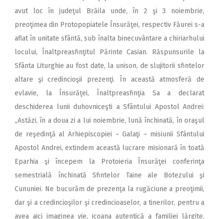
avut loc în judeţul Brăila unde, în 2 şi 3 noiembrie,
preoţimea din Protopopiatele Însurăţei, respectiv Făurei s-a
aflat în unitate sfântă, sub înalta binecuvântare a chiriarhului
locului, Înaltpreasfinţitul Părinte Casian. Răspunsurile la
Sfânta Liturghie au fost date, la unison, de slujitorii sfintelor
altare şi credincioşii prezenţi. În această atmosferă de
evlavie, la Însurăţei, Înaltpreasfinţia Sa a declarat
deschiderea lunii duhovniceşti a Sfântului Apostol Andrei:
„Astăzi, în a doua zi a lui noiembrie, lună închinată, în oraşul
de reşedinţă al Arhiepiscopiei – Galaţi – misiunii Sfântului
Apostol Andrei, extindem această lucrare misionară în toată
Eparhia şi începem la Protoieria Însurăţei conferinţa
semestrială închinată Sfintelor Taine ale Botezului şi
Cununiei. Ne bucurăm de prezenţa la rugăciune a preoţimii,
dar şi a credincioşilor şi credincioaselor, a tinerilor, pentru a
avea aici imaginea vie, icoana autentică a familiei lărgite,