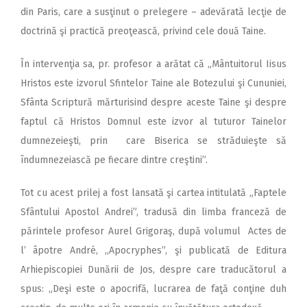
din Paris, care a susţinut o prelegere – adevărată lecţie de
doctrină şi practică preoţească, privind cele două Taine.
În intervenţia sa, pr. profesor a arătat că „Mântuitorul Iisus
Hristos este izvorul Sfintelor Taine ale Botezului şi Cununiei,
Sfânta Scriptură mărturisind despre aceste Taine şi despre
faptul că Hristos Domnul este izvor al tuturor Tainelor
dumnezeieşti, prin care Biserica se străduieşte să
îndumnezeiască pe fiecare dintre creştini”.
Tot cu acest prilej a fost lansată şi cartea intitulată „Faptele
Sfântului Apostol Andrei”, tradusă din limba franceză de
părintele profesor Aurel Grigoraş, după volumul Actes de
l’ âpotre André, ,,Apocryphes”, şi publicată de Editura
Arhiepiscopiei Dunării de Jos, despre care traducătorul a
spus: „Deşi este o apocrifă, lucrarea de faţă conţine duh