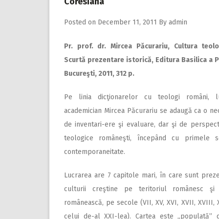
Coresiana
Posted on
December 11, 2011
By
admin
Pr. prof. dr. Mircea Păcurariu, Cultura teo
Scurtă prezentare istorică, Editura Basilica a 
Bucureşti, 2011, 312 p.
Pe linia dicţionarelor cu teologi români, l
academician Mircea Păcurariu se adaugă ca o ne
de inventari-ere şi evaluare, dar şi de perspect
teologice româneşti, începând cu primele 
contemporaneitate.
Lucrarea are 7 capitole mari, în care sunt preze
culturii creştine pe teritoriul românesc şi
românească, pe secole (VII, XV, XVI, XVII, XVIII, 
celui de-al XXI-lea). Cartea este „populată” d