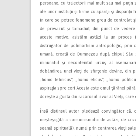
persoane, cu traiectorii mai mult sau mai puţin
ale unor instituţii şi firme cu apariţii şi dispariţii
în care se petrec fenomene greu de controlat ş
de prevăzut şi tămăduit, din punct de vedere s
aceste motive, asistăm astăzi la un proces în
distrugător de polimorfism antropologic, prin 
umană, creată de Dumnezeu după chipul Său ş
minunatul şi necontenitul urcuş al asemănări
dobândirea unei vieţi de sfinţenie devine, di
„homo tehnicus”, „homo eticus”, „homo politicu
aspiraţia spre cer! Acesta este omul ţărânei păr
doreşte a gusta din răcorosul izvor al Vieţii, car
Însă distinsul autor pledează convingător că,
meşteşugită a consumismului de astăzi, de crize
seamă spirituală), numai prin centrarea vieţii sale