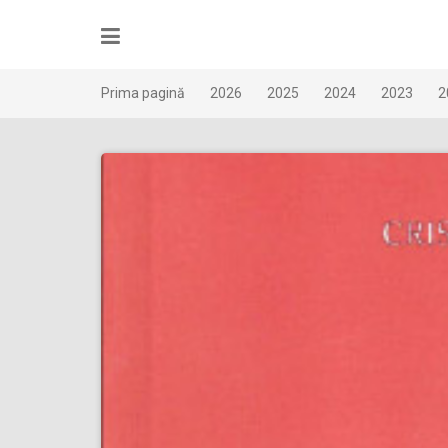
Skip
to
content
Prima pagină
2026
2025
2024
2023
2