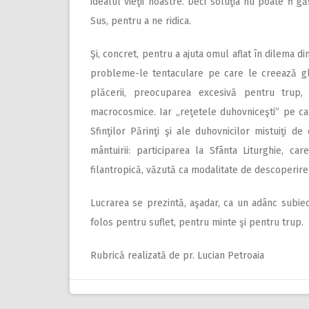
idealul vieţii noastre. Deci soluţia nu poate fi g
Sus, pentru a ne ridica.
Şi, concret, pentru a ajuta omul aflat în dilema d
probleme-le tentaculare pe care le creează glo
plăcerii, preocuparea excesivă pentru trup, o
macrocosmice. Iar „reţetele duhovniceşti” pe car
Sfinţilor Părinţi şi ale duhovnicilor mistuiţi d
mântuirii: participarea la Sfânta Liturghie, car
filantropică, văzută ca modalitate de descoperire a
Lucrarea se prezintă, aşadar, ca un adânc subie
folos pentru suflet, pentru minte şi pentru trup.
Rubrică realizată de pr. Lucian Petroaia