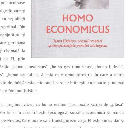
 spectaculoase
 fulgerătoare şi
i cu neputinţă
piritual. Din
grijorător şi
care persoana
i chemată la
i cu El, prin
n păcate „homo consumans”, „homo gastronomicus”, „homo ludens”,
s”, „homo saeculus”. Acesta este omul terestru, în care a murit
ăsite de duh! Acesta este omul care se hrăneşte cu moarte şi nu mai
e este Domnul Hristos!
 da, creştinul văzut ca homo economicus, poate scăpa de „plasa”
le lumii în care trăieşte (ecologică, socială, economică şi mai cu
 pe Hristos, Care poate să îi transfigureze viaţa. El este sursa, dar şi