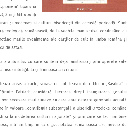
„pionierii” tiparului
 Sfinţii Mitropoliţi
urari şi mecenaţi ai culturii bisericeşti din această perioadă. Sunt
ă teologică românească, de la vechile manuscrise, continuând cu
unctând marile evenimente ale cărţilor de cult în limba română şi
că de astăzi.
ă a autorului, cu care suntem deja familiarizaţi prin operele sale
, uşor inteligibilă şi frumoasă a scriiturii.
aţează această carte, scoasă de sub teascurile editu-rii „Basilica” a
l Părinte Patriarh consideră lucrarea drept inaugurarea genului
unor necesare mari sinteze cu care este datoare generaţia actuală
e în valoare „contribuţia substanţială a Bisericii Ortodoxe Române
şti şi la modelarea culturii naţionale” şi prin care se fac mai bine
ânesc, într-un timp în care „societatea românească are nevoie de