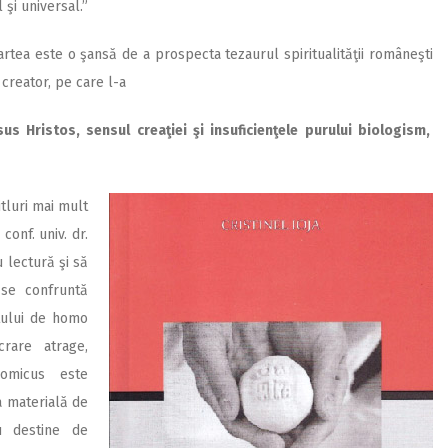
 şi universal.”
cartea este o şansă de a prospecta tezaurul spiritualităţii româneşti
 creator, pe care l-a
us Hristos, sensul creaţiei şi insuficienţele purului biologism,
itluri mai mult
conf. univ. dr.
u lectură şi să
se confruntă
ptului de homo
rare atrage,
omicus este
a materială de
u destine de