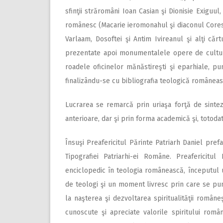
sfinţii străromâni Ioan Casian şi Dionisie Exiguul, 
românesc (Macarie ieromonahul şi diaconul Coresi),
Varlaam, Dosoftei şi Antim Ivireanul şi alţi cărt
prezentate apoi monumentalele opere de cultur
roadele oficinelor mănăstireşti şi eparhiale, p
finalizându-se cu bibliografia teologică româneas
Lucrarea se remarcă prin uriaşa forţă de sintez
anterioare, dar şi prin forma academică şi, totodată
Însuşi Preafericitul Părinte Patriarh Daniel pref
Tipografiei Patriarhi-ei Române. Preafericitu
enciclopedic în teologia românească, începutul 
de teologi şi un moment livresc prin care se pun
la naşterea şi dezvoltarea spiritualităţii române
cunoscute şi apreciate valorile spiritului rom