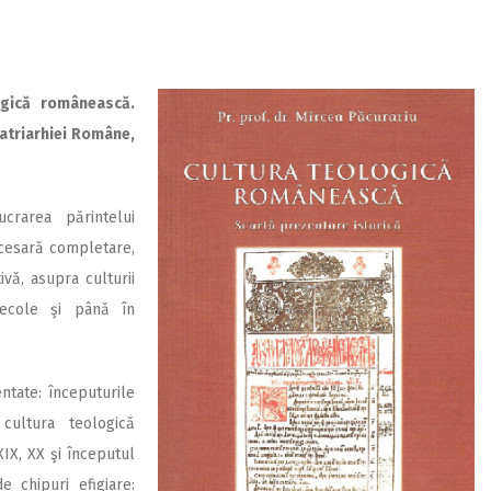
logică românească.
Patriarhiei Române,
ucrarea părintelui
cesară completare,
ivă, asupra culturii
secole şi până în
ntate: începuturile
 cultura teologică
XIX, XX şi începutul
e chipuri efigiare: