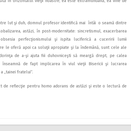
ăsită în orizontalul vieţii noastre; ea este extramundană, ea vine de
intre lut şi duh, domnul profesor identifică mai întâi o seamă dintre
balizarea, astăzi, în post-modernitate: sincretismul, exacerbarea
bsesia perfecţionismului şi ispita luciferică a cuceririi lumii
e le oferă apoi ca soluţii apropiate şi la îndemână, sunt cele ale
e dorinţa de a-şi ajuta fiii duhovniceşti să meargă drept, pe calea
e înseamnă de fapt implicarea în viul vieţii Bisericii şi lucrarea
 „tainei fratelui”.
ct de reflecţie pentru homo adorans de astăzi şi este o lectură de