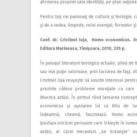
afirmarea propriei sale identităţi, pe plan naţional
Pentru toţi cei pasionaţi de cultură şi teologie, 
şi de a vedea, limpede, rolul esenţial, formator şi
Conf. dr. Cristinel Ioja, Homo economicus. Iis
Editura Marineasa, Timişoara, 2010, 335 p.
În peisajul literaturii teologice actuale, plină de t
sau mai puţin valoroase, prin lucrarea de faţă, dl 
Cristinel Ioja reuşeşte să suscite interesul pentr
prezinte câteva probleme esenţiale cu care 
Biserica astăzi. În primul rând lansarea conce
economicus şi aşezarea lui ca titlu de luc
îndeamnă, cheamă, fascinează. Homo econ
ipostaza oricărei persoane care trăieşte în lume
astăzi, al cărei mecanism „se hrăneşte” c