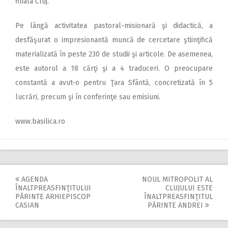
filiala Cluj.
Pe lângă activitatea pastoral-misionară şi didactică, a
desfăşurat o impresionantă muncă de cercetare ştiinţifică
materializată în peste 230 de studii şi articole. De asemenea,
este autorul a 18 cărţi şi a 4 traduceri. O preocupare
constantă a avut-o pentru Ţara Sfântă, concretizată în 5
lucrări, precum şi în conferinţe sau emisiuni.
www.basilica.ro
AGENDA
NOUL MITROPOLIT AL
Post
ÎNALTPREASFINŢITULUI
CLUJULUI ESTE
PĂRINTE ARHIEPISCOP
ÎNALTPREASFINŢITUL
navigation
CASIAN
PĂRINTE ANDREI