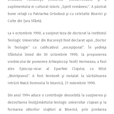
suplimentului ei cultural-istoric „Spirit românesc”. A păstrat
bune relaţii cu Patriarhia Ortodoxă şi cu celelalte Biserici şi
Culte din Ţara Sfântă.
La 4 octombrie 1990, a susţinut teza de doctorat la Institutul
Teologic Universitar din Bucureşti fiind declarat apoi „Doctor
în Teologie” cu calificativul „excepţional”. În şedinţa
Sfântului Sinod din 30 octombrie 1990, la propunerea
vrednicului de pomenire Arhiepiscop Teofil Herineanu, a fost
ales Episcop-vicar al Eparhiei Clujului, cu titlul
„Bistriţeanul”. A fost hirotonit şi instalat la sărbătoarea
Intrării Maicii Domnului în biserică, 21 noiembrie 1990.
Din anul 1994 aduce o contribuţie deosebită la susţinerea şi
dezvoltarea învăţământului teologic universitar clujean şi la
formarea viitorilor slujitori ai Bisericii, prin predarea