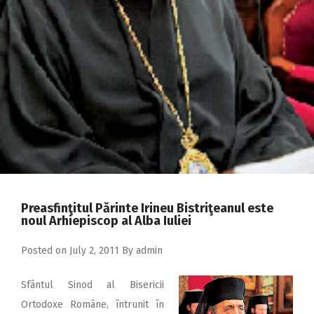
2018
2017
2016
2015
2014
2013
2012
2011
Preasfinţitul Părinte Irineu Bistriţeanul este
2010
noul Arhiepiscop al Alba Iuliei
2009
Posted on
July 2, 2011
By
admin
Sfântul Sinod al Bisericii
Ortodoxe Române, întrunit în