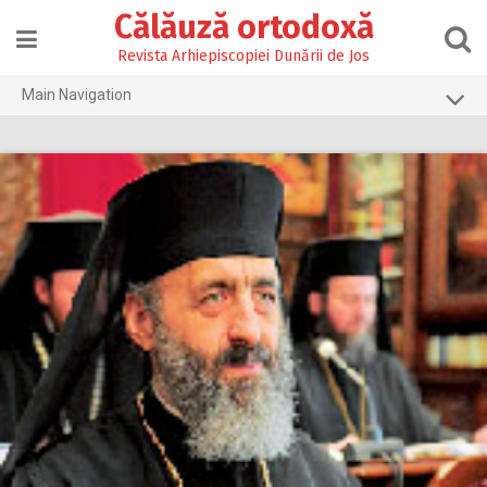
Skip
Călăuză ortodoxă
to
content
Revista Arhiepiscopiei Dunării de Jos
Main Navigation
Prima pagină
2026
2025
2024
2023
2022
2021
2020
2019