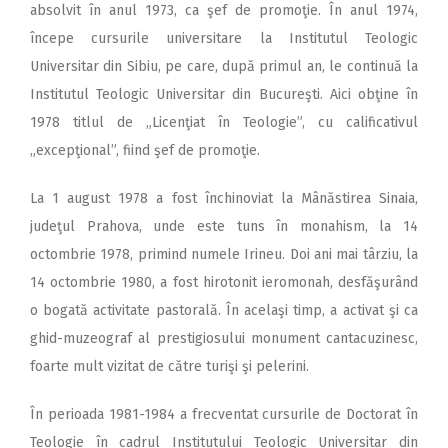
absolvit în anul 1973, ca şef de promoţie. În anul 1974,
începe cursurile universitare la Institutul Teologic
Universitar din Sibiu, pe care, după primul an, le continuă la
Institutul Teologic Universitar din Bucureşti. Aici obţine în
1978 titlul de „Licenţiat în Teologie”, cu calificativul
„excepţional”, fiind şef de promoţie.
La 1 august 1978 a fost închinoviat la Mânăstirea Sinaia,
judeţul Prahova, unde este tuns în monahism, la 14
octombrie 1978, primind numele Irineu. Doi ani mai târziu, la
14 octombrie 1980, a fost hirotonit ieromonah, desfăşurând
o bogată activitate pastorală. În acelaşi timp, a activat şi ca
ghid-muzeograf al prestigiosului monument cantacuzinesc,
foarte mult vizitat de către turişi şi pelerini.
În perioada 1981-1984 a frecventat cursurile de Doctorat în
Teologie în cadrul Institutului Teologic Universitar din