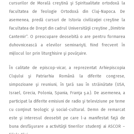
cursurilor de Morală creştină şi Spiritualitate ortodoxă la
Facultatea de Teologie Ortodoxă din Cluj-Napoca. De
asemenea, predă cursuri de Istoria civilizaţiei creştine la
Facultatea de Drept din cadrul Universităţii creştine „Dimitrie
Cantemir”. O preocupare deosebită o are pentru formarea
duhovnicească a elevilor seminarişti, fiind frecvent în
mijlocul lor prin liturghisire şi povăţuire.
În calitate de episcop-vicar, a reprezentat Arhiepiscopia
Clujului şi Patriarhia Română la diferite congrese,
simpozioane şi reuniuni, în ţară sau în străinătate (USA,
Israel, Grecia, Polonia, Spania, Franţa ş.a.). De asemenea, a
participat la diferite emisiuni de radio şi televiziune pe teme
cu conţinut teologic şi social-cultural. Demn de remarcat
este şi interesul deosebit pe care l-a manifestat faţă de
buna desfăşurare a activităţii tinerilor studenţi ai ASCOR –