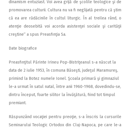
dinamism entuziast. Voi avea grijă de şcolile teologice şi de
promovarea culturii. Cultura nu va fi neglijată pentru că ştim
că ea are rădăcinile în cultul liturgic. În al treilea rând, o
atenţie deosebită voi acorda asistenţei sociale şi carităţii
creştine” a spus Preasfinţia Sa.
Date biografice
Preasfinţitul Părinte Irineu Pop-Bistriţeanul s-a născut la
data de 2 iulie 1953, în comuna Băseşti, judeţul Maramureş,
primind la Botez numele Ionel. Şcoala primară şi gimnaziul
le-a urmat în satul natal, între anii 1960-1968, dovedindu-se,
dintru început, foarte silitor la învăţătură, fiind tot timpul
premiant.
Răspunzând vocaţiei pentru preoţie, s-a înscris la cursurile
Seminarului Teologic Ortodox din Cluj-Napoca, pe care le-a